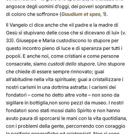
angosce degli uomini d’oggi, dei poveri soprattutto e
di coloro che soffrono» (
Gaudium et spes
,
1).
Il Vangelo ci dice anche che «il padre e la madre di
Gesù si stupivano delle cose che si dicevano di lui» (v.
33). Giuseppe e Maria custodiscono lo stupore per
questo incontro pieno di luce e di speranza per tutti i
popoli. E anche noi, come cristiani e come persone
consacrate, siamo
custodi dello stupore
. Uno stupore
che chiede di essere sempre rinnovato; guai
all’abitudine nella vita spirituale; guai a cristallizzare i
nostri carismi in una dottrina astratta: i carismi dei
fondatori – come ho detto altre volte – non sono da
sigillare in bottiglia,non sono pezzi da museo. I nostri
fondatori sono stati mossi dallo Spirito e non hanno
avuto paura di sporcarsi le mani con la vita quotidiana,
con i problemi della gente, percorrendo con coraggio
le periferie geografiche ed esistenziali. Non si sono