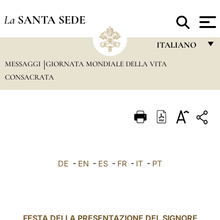
La
SANTA SEDE
ITALIANO
MESSAGGI
GIORNATA MONDIALE DELLA VITA
FRANÇAIS
CONSACRATA
ENGLISH
ITALIANO
PORTUGUÊS
ESPAÑOL
DEUTSCH
DE
-
EN
-
ES
-
FR
-
IT
-
PT
POLSKI
العربيّة
中文
FESTA DELLA PRESENTAZIONE DEL SIGNORE