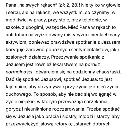
Pana „na swych rękach” (
Łk
2, 28)! Nie tylko w głowie
i sercu, ale na rękach, we wszystkim, co czynimy: w
modlitwie, w pracy, przy stole, przy telefonie, w
szkole, z ubogimi, wszędzie. Mieć Pana w rękach to
antidotum na wyizolowany mistycyzm i nieokiełznany
aktywizm, ponieważ prawdziwe spotkanie z Jezusem
koryguje zarówno pobożnych sentymentalistów, jak i
szalonych działaczy. Przeżywanie spotkania z
Jezusem jest również lekarstwem na
paraliż
normalności
i otwarciem się na codzienny chaos łaski.
Dać się spotkać Jezusowi, spotkać Jezusa: to jest
tajemnica, aby utrzymywać przy życiu płomień życia
duchowego. To sposób, aby nie dać się wciągnąć w
życie niejakie, w którym przeważają narzekania,
gorycz i nieuniknione rozczarowania. Trzeba spotkać
się w Jezusie jako bracia i siostry, młodzi i starzy, aby
przezwyciężyć jałową retorykę „starych dobrych