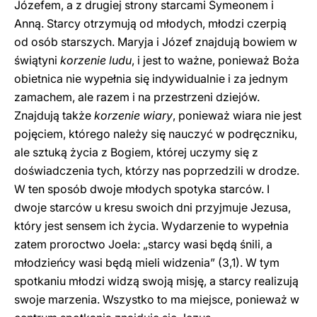
Józefem, a z drugiej strony starcami Symeonem i
Anną. Starcy otrzymują od młodych, młodzi czerpią
od osób starszych. Maryja i Józef znajdują bowiem w
świątyni
korzenie ludu
, i jest to ważne, ponieważ Boża
obietnica nie wypełnia się indywidualnie i za jednym
zamachem, ale razem i na przestrzeni dziejów.
Znajdują także
korzenie wiary
, ponieważ wiara nie jest
pojęciem, którego należy się nauczyć w podręczniku,
ale sztuką życia z Bogiem, której uczymy się z
doświadczenia tych, którzy nas poprzedzili w drodze.
W ten sposób dwoje młodych spotyka starców. I
dwoje starców u kresu swoich dni przyjmuje Jezusa,
który jest sensem ich życia. Wydarzenie to wypełnia
zatem proroctwo Joela: „starcy wasi będą śnili, a
młodzieńcy wasi będą mieli widzenia” (3,1). W tym
spotkaniu młodzi widzą swoją misję, a starcy realizują
swoje marzenia. Wszystko to ma miejsce, ponieważ w