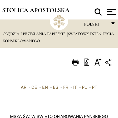
STOLICA APOSTOLSKA
POLSKI
ORĘDZIA I PRZESŁANIA PAPIESKIE
ŚWIATOWY DZIEŃ ŻYCIA
FRANÇAIS
KONSEKROWANEGO
ENGLISH
ITALIANO
PORTUGUÊS
ESPAÑOL
DEUTSCH
AR
-
DE
-
EN
-
ES
-
FR
-
IT
-
PL
-
PT
POLSKI
العربيّة
MSZA ŚW. W ŚWIĘTO OFIAROWANIA PAŃSKIEGO
中文