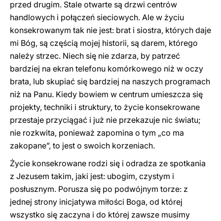
przed drugim. Stale otwarte są drzwi centrów
handlowych i połączeń sieciowych. Ale w życiu
konsekrowanym tak nie jest: brat i siostra, których daje
mi Bóg, są częścią mojej historii, są darem, którego
należy strzec. Niech się nie zdarza, by patrzeć
bardziej na ekran telefonu komórkowego niż w oczy
brata, lub skupiać się bardziej na naszych programach
niż na Panu. Kiedy bowiem w centrum umieszcza się
projekty, techniki i struktury, to życie konsekrowane
przestaje przyciągać i już nie przekazuje nic światu;
nie rozkwita, ponieważ zapomina o tym „co ma
zakopane”, to jest o swoich korzeniach.
Życie konsekrowane rodzi się i odradza ze spotkania
z Jezusem takim, jaki jest: ubogim, czystym i
posłusznym. Porusza się po podwójnym torze: z
jednej strony inicjatywa miłości Boga, od której
wszystko się zaczyna i do której zawsze musimy