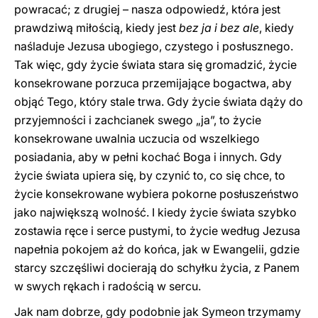
powracać; z drugiej – nasza odpowiedź, która jest
prawdziwą miłością, kiedy jest
bez ja i bez ale
, kiedy
naśladuje Jezusa ubogiego, czystego i posłusznego.
Tak więc, gdy życie świata stara się gromadzić, życie
konsekrowane porzuca przemijające bogactwa, aby
objąć Tego, który stale trwa. Gdy życie świata dąży do
przyjemności i zachcianek swego „ja”, to życie
konsekrowane uwalnia uczucia od wszelkiego
posiadania, aby w pełni kochać Boga i innych. Gdy
życie świata upiera się, by czynić to, co się chce, to
życie konsekrowane wybiera pokorne posłuszeństwo
jako największą wolność. I kiedy życie świata szybko
zostawia ręce i serce pustymi, to życie według Jezusa
napełnia pokojem aż do końca, jak w Ewangelii, gdzie
starcy szczęśliwi docierają do schyłku życia, z Panem
w swych rękach i radością w sercu.
Jak nam dobrze, gdy podobnie jak Symeon trzymamy