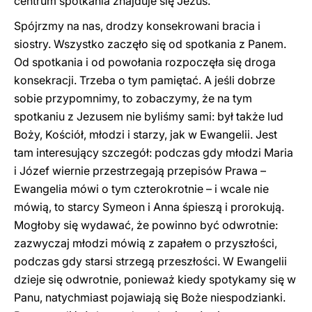
centrum spotkania znajduje się Jezus.
Spójrzmy na nas, drodzy konsekrowani bracia i
siostry. Wszystko zaczęło się od spotkania z Panem.
Od spotkania i od powołania rozpoczęła się droga
konsekracji. Trzeba o tym pamiętać. A jeśli dobrze
sobie przypomnimy, to zobaczymy, że na tym
spotkaniu z Jezusem nie byliśmy sami: był także lud
Boży, Kościół, młodzi i starzy, jak w Ewangelii. Jest
tam interesujący szczegół: podczas gdy młodzi Maria
i Józef wiernie przestrzegają przepisów Prawa –
Ewangelia mówi o tym czterokrotnie – i wcale nie
mówią, to starcy Symeon i Anna śpieszą i prorokują.
Mogłoby się wydawać, że powinno być odwrotnie:
zazwyczaj młodzi mówią z zapałem o przyszłości,
podczas gdy starsi strzegą przeszłości. W Ewangelii
dzieje się odwrotnie, ponieważ kiedy spotykamy się w
Panu, natychmiast pojawiają się Boże niespodzianki.