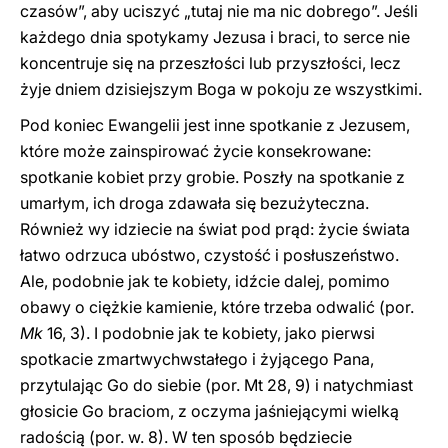
czasów”, aby uciszyć „tutaj nie ma nic dobrego”. Jeśli
każdego dnia spotykamy Jezusa i braci, to serce nie
koncentruje się na przeszłości lub przyszłości, lecz
żyje dniem dzisiejszym Boga w pokoju ze wszystkimi.
Pod koniec Ewangelii jest inne spotkanie z Jezusem,
które może zainspirować życie konsekrowane:
spotkanie kobiet przy grobie. Poszły na spotkanie z
umarłym, ich droga zdawała się bezużyteczna.
Również wy idziecie na świat pod prąd: życie świata
łatwo odrzuca ubóstwo, czystość i posłuszeństwo.
Ale, podobnie jak te kobiety, idźcie dalej, pomimo
obawy o ciężkie kamienie, które trzeba odwalić (por.
Mk
16, 3). I podobnie jak te kobiety, jako pierwsi
spotkacie zmartwychwstałego i żyjącego Pana,
przytulając Go do siebie (por. Mt 28, 9) i natychmiast
głosicie Go braciom, z oczyma jaśniejącymi wielką
radością (por. w. 8). W ten sposób będziecie