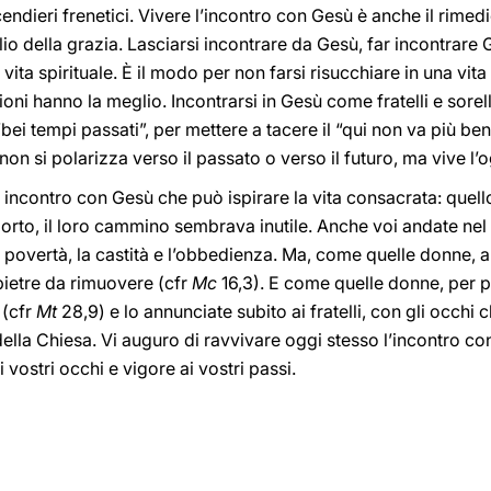
cendieri frenetici. Vivere l’incontro con Gesù è anche il rimed
io della grazia. Lasciarsi incontrare da Gesù, far incontrare G
ita spirituale. È il modo per non farsi risucchiare in una vita 
sioni hanno la meglio. Incontrarsi in Gesù come fratelli e sorel
 “bei tempi passati”, per mettere a tacere il “qui non va più be
e non si polarizza verso il passato o verso il futuro, ma vive l’o
ro incontro con Gesù che può ispirare la vita consacrata: quel
orto, il loro cammino sembrava inutile. Anche voi andate nel
 povertà, la castità e l’obbedienza. Ma, come quelle donne, a
pietre da rimuovere (cfr
Mc
16,3). E come quelle donne, per pr
 (cfr
Mt
28,9) e lo annunciate subito ai fratelli, con gli occhi 
e della Chiesa. Vi auguro di ravvivare oggi stesso l’incontro
 vostri occhi e vigore ai vostri passi.