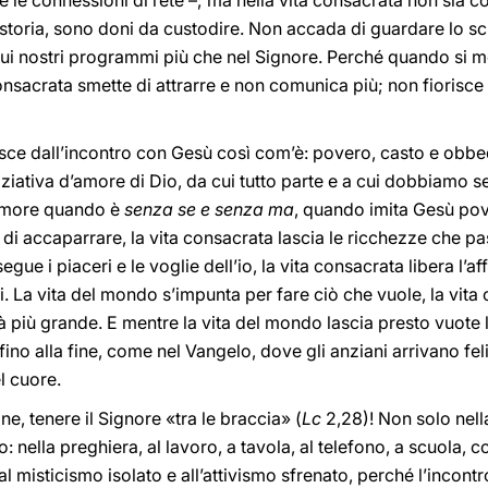
 le connessioni di rete –; ma nella vita consacrata non sia così
storia, sono doni da custodire. Non accada di guardare lo sc
i sui nostri programmi più che nel Signore. Perché quando si me
 consacrata smette di attrarre e non comunica più; non fiorisc
asce dall’incontro con Gesù così com’è: povero, casto e obbe
niziativa d’amore di Dio, da cui tutto parte e a cui dobbiamo se
 amore quando è
senza se e senza ma
, quando imita Gesù pov
 di accaparrare, la vita consacrata lascia le ricchezze che p
egue i piaceri e le voglie dell’io, la vita consacrata libera l’
i. La vita del mondo s’impunta per fare ciò che vuole, la vita
 più grande. E mentre la vita del mondo lascia presto vuote le
o alla fine, come nel Vangelo, dove gli anziani arrivano felic
l cuore.
, tenere il Signore «tra le braccia» (
Lc
2,28)! Non solo nella
 nella preghiera, al lavoro, a tavola, al telefono, a scuola, c
 al misticismo isolato e all’attivismo sfrenato, perché l’incont