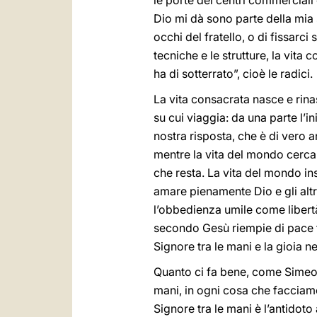
le porte dei centri commerciali e
Dio mi dà sono parte della mia 
occhi del fratello, o di fissarc
tecniche e le strutture, la vita
ha di sotterrato”, cioè le radici.
La vita consacrata nasce e rin
su cui viaggia: da una parte l’i
nostra risposta, che è di vero
mentre la vita del mondo cerca
che resta. La vita del mondo ins
amare pienamente Dio e gli altr
l’obbedienza umile come libertà
secondo Gesù riempie di pace fin
Signore tra le mani e la gioia ne
Quanto ci fa bene, come Simeone
mani, in ogni cosa che facciamo:
Signore tra le mani è l’antidoto