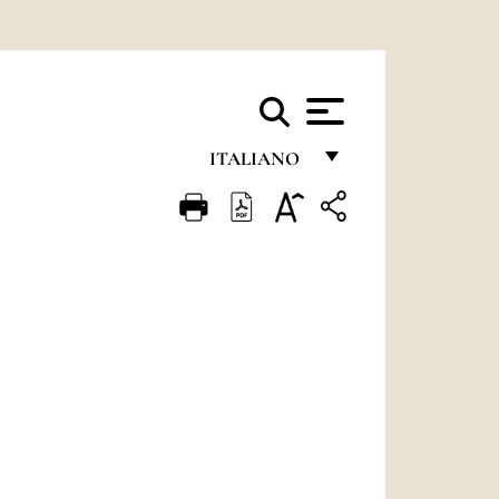
ITALIANO
FRANÇAIS
ENGLISH
ITALIANO
PORTUGUÊS
ESPAÑOL
DEUTSCH
POLSKI