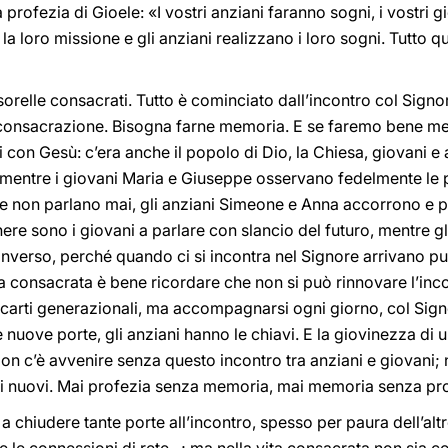
rofezia di Gioele: «I vostri anziani faranno sogni, i vostri gi
la loro missione e gli anziani realizzano i loro sogni. Tutto 
 sorelle consacrati. Tutto è cominciato dall’incontro col Sign
 consacrazione. Bisogna farne memoria. E se faremo bene m
 con Gesù: c’era anche il popolo di Dio, la Chiesa, giovani e 
: mentre i giovani Maria e Giuseppe osservano fedelmente le p
– e non parlano mai, gli anziani Simeone e Anna accorrono e
nere sono i giovani a parlare con slancio del futuro, mentre gl
nverso, perché quando ci si incontra nel Signore arrivano pun
a consacrata è bene ricordare che non si può rinnovare l’incon
 scarti generazionali, ma accompagnarsi ogni giorno, col Signo
nuove porte, gli anziani hanno le chiavi. E la giovinezza di un 
Non c’è avvenire senza questo incontro tra anziani e giovani; 
li nuovi. Mai profezia senza memoria, mai memoria senza pro
e a chiudere tante porte all’incontro, spesso per paura dell’a