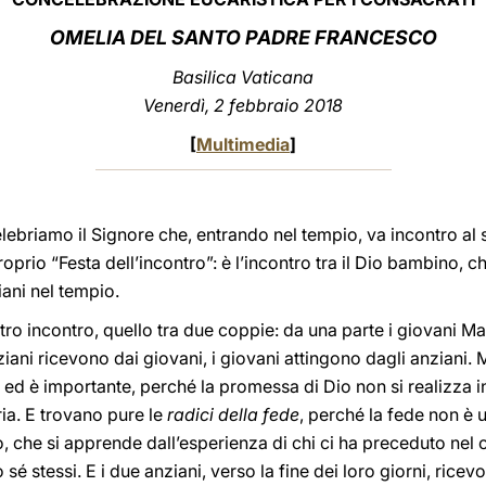
OMELIA DEL SANTO PADRE FRANCESCO
Basilica Vaticana
Venerdì, 2 febbraio 2018
[
Multimedia
]
ebriamo il Signore che, entrando nel tempio, va incontro al 
oprio “Festa dell’incontro”: è l’incontro tra il Dio bambino, ch
iani nel tempio.
o incontro, quello tra due coppie: da una parte i giovani Mari
iani ricevono dai giovani, i giovani attingono dagli anziani. 
, ed è importante, perché la promessa di Dio non si realizza 
ria. E trovano pure le
radici della fede
, perché la fede non è
io, che si apprende dall’esperienza di chi ci ha preceduto nel
sé stessi. E i due anziani, verso la fine dei loro giorni, ricev