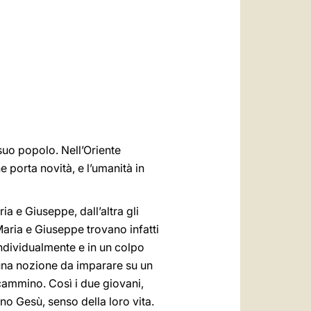
العربيّة
中文
LATINE
suo popolo. Nell’Oriente
e porta novità, e l’umanità in
a e Giuseppe, dall’altra gli
Maria e Giuseppe trovano infatti
individualmente e in un colpo
 una nozione da imparare su un
 cammino. Così i due giovani,
ono Gesù, senso della loro vita.