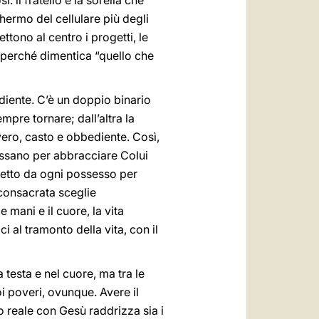
: il fratello e la sorella che
hermo del cellulare più degli
ttono al centro i progetti, le
e perché dimentica “quello che
diente. C’è un doppio binario
mpre tornare; dall’altra la
ero, casto e obbediente. Così,
assano per abbracciare Colui
affetto da ogni possesso per
 consacrata sceglie
 mani e il cuore, la vita
i al tramonto della vita, con il
 testa e nel cuore, ma tra le
oi poveri, ovunque. Avere il
ro reale con Gesù raddrizza sia i