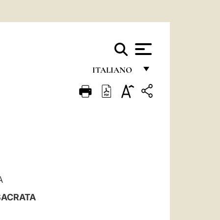
ITALIANO
FRANÇAIS
ENGLISH
ITALIANO
PORTUGUÊS
ESPAÑOL
A
DEUTSCH
NSACRATA
POLSKI