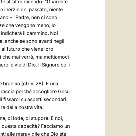
e all’altra dicendo: “Guardate
e inerzie del passato, niente
ancano – “Padre, non ci sono
rze che vengono meno, lo
i indicherà il cammino. Noi
: anche se sono avanti negli
al futuro che viene loro
ni che mai verrà, ma mettiamoci
 le vie di Dio. Il Signore ce li
 braccia (cfr v. 28). È una
e braccia perché accogliere Gesù
di fissarci su aspetti secondari
re della nostra vita.
 di lode, di stupore. E noi,
ra questa capacità? Facciamo un
ti alle meraviglie che Dio sta