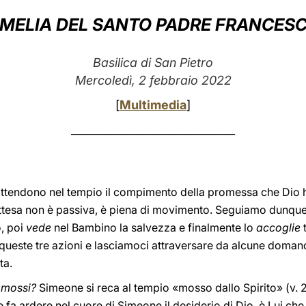
MELIA DEL SANTO PADRE FRANCES
Basilica di San Pietro
Mercoledì, 2 febbraio 2022
[
Multimedia
]
______________________________
ttendono nel tempio il compimento della promessa che Dio ha
attesa non è passiva, è piena di movimento. Seguiamo dunque
o, poi
vede
nel Bambino la salvezza e finalmente lo
accoglie
t
este tre azioni e lasciamoci attraversare da alcune domande
ta.
 mossi?
Simeone si reca al tempio «mosso dallo Spirito» (v. 27
e fa ardere nel cuore di Simeone il desiderio di Dio, è Lui che