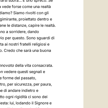
 farsi suora… È uno spreco. Se
a vede forse come una realtà
ediamo? Siamo rivolti con gli
ngimirante, proiettato dentro e
ne le distanze, capire le realtà.
ano a sorridere, dando
io per questo. Sono sguardi di
 ai nostri fratelli religiosi e
ano. Credo che sarà una buona
innovata
della vita consacrata.
on vedere questi segnali e
le forme del passato,
etro, per sicurezza, per paura,
e di andare indietro e
tto ogni rigidità ci sono dei
sta: lui, lodando il Signore e