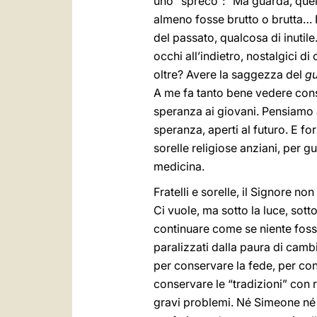
uno “spreco”: “Ma guarda, quel 
almeno fosse brutto o brutta… 
del passato, qualcosa di inutile
occhi all’indietro, nostalgici d
oltre? Avere la saggezza del
g
A me fa tanto bene vedere cons
speranza ai giovani. Pensiamo 
speranza, aperti al futuro. E fors
sorelle religiose anziani, per 
medicina.
Fratelli e sorelle, il Signore no
Ci vuole, ma sotto la luce, sott
continuare come se niente fosse
paralizzati dalla paura di cambi
per conservare la fede, per con
conservare le “tradizioni” con ri
gravi problemi. Né Simeone né An