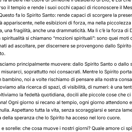
erso il tempio e rende i suoi occhi capaci di riconoscere il M
uesto fa lo Spirito Santo: rende capaci di scorgere la prese
tà appariscente, nelle esibizioni di forza, ma nella piccolezza 
, una fragilità, anche una drammaticità. Ma lì c’è la forza di
a spiritualità si chiamano “mozioni spirituali”: sono quei mot
ati ad ascoltare, per discernere se provengono dallo Spirito S
to.
lasciamo principalmente muovere: dallo Spirito Santo o dallo
isurarci, soprattutto noi consacrati. Mentre lo Spirito porta
un bambino, noi a volte rischiamo di pensare alla nostra consacr
oviamo alla ricerca di spazi, di visibilità, di numeri: è una te
tiviamo la fedeltà quotidiana, docili alle piccole cose che ci
nna! Ogni giorno si recano al tempio, ogni giorno attendono 
la. Aspettano tutta la vita, senza scoraggiarsi e senza lame
 della speranza che lo Spirito ha acceso nel loro cuore.
li e sorelle: che cosa muove i nostri giorni? Quale amore ci s