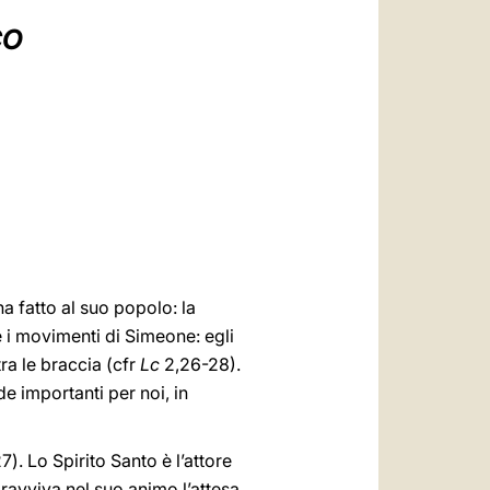
العربيّة
CO
中文
LATINE
 fatto al suo popolo: la
 i movimenti di Simeone: egli
ra le braccia (cfr
Lc
2,26-28).
 importanti per noi, in
). Lo Spirito Santo è l’attore
 ravviva nel suo animo l’attesa,