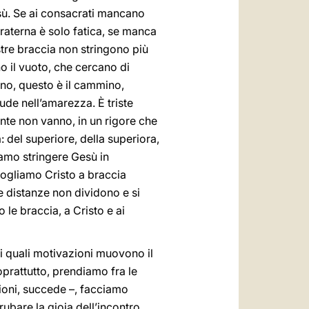
ù. Se ai consacrati mancano
fraterna è solo fatica, se manca
stre braccia non stringono più
o il vuoto, che cercano di
gno, questo è il cammino,
ude nell’amarezza. È triste
nte non vanno, in un rigore che
: del superiore, della superiora,
iamo stringere Gesù in
ogliamo Cristo a braccia
le distanze non dividono e si
 le braccia, a Cristo e ai
i quali motivazioni muovono il
oprattutto, prendiamo fra le
ioni, succede –, facciamo
bare la gioia dell’incontro.