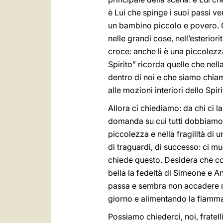
è Lui che spinge i suoi passi v
un bambino piccolo e povero. Q
nelle grandi cose, nell’esteriori
croce: anche lì è una piccolezza
Spirito” ricorda quelle che nell
dentro di noi e che siamo chiam
alle mozioni interiori dello Spiri
Allora ci chiediamo: da chi ci 
domanda su cui tutti dobbiamo m
piccolezza e nella fragilità di 
di traguardi, di successo: ci mu
chiede questo. Desidera che col
bella la fedeltà di Simeone e A
passa e sembra non accadere nul
giorno e alimentando la fiamma
Possiamo chiederci, noi, fratel