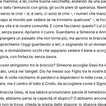
a mamma; e lei, come buona vecchietta, andando da una part
 dato l’annuncio con gioia, gli occhi pieni di speranza. Nient
averso le crisi – sì, è vero, ci sono le crisi –, i numeri che m
capo al mondo per vedere se ne troviamo qualcuna” –, le fo
ostra vita e le nostre comunità. E come facciamo questo? Lui c
, senza paura. Apriamo il cuore. Guardiamo a Simeone e Anna
mpiangere un passato che non torna più, ma aprono le braccia 
on sprechiamo l’oggi guardando a ieri, o sognando di un doma
ne, e domandiamo occhi che sappiano vedere il bene e scorgere
gioia, con fortezza, senza paura.
cosa stringiamo tra le braccia?
Simeone accoglie Gesù tra le
cato, unica nei Vangeli. Dio ha messo suo Figlio tra le nostr
ede. A volte rischiamo di perderci e disperderci in mille cose, 
re, ma il centro di tutto è Cristo, da accogliere come il Signo
raccia Gesù, le sue labbra pronunciano parole di benedizione,
rata, abbiamo perso la capacità di stupirci? O abbiamo anco
non la trova, chieda la grazia dello stupore, lo stupore davan