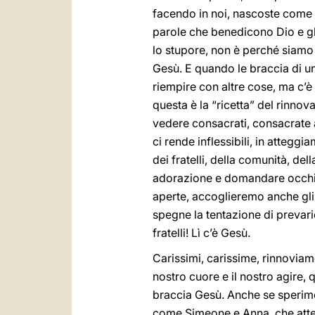
facendo in noi, nascoste come
parole che benedicono Dio e gli 
lo stupore, non è perché siamo 
Gesù. E quando le braccia di u
riempire con altre cose, ma c’è 
questa è la “ricetta” del rinno
vedere consacrati, consacrate 
ci rende inflessibili, in attegg
dei fratelli, della comunità, 
adorazione e domandare occhi c
aperte, accoglieremo anche gli a
spegne la tentazione di prevarica
fratelli! Lì c’è Gesù.
Carissimi, carissime, rinnovia
nostro cuore e il nostro agire, 
braccia Gesù. Anche se sperim
come Simeone e Anna, che attend