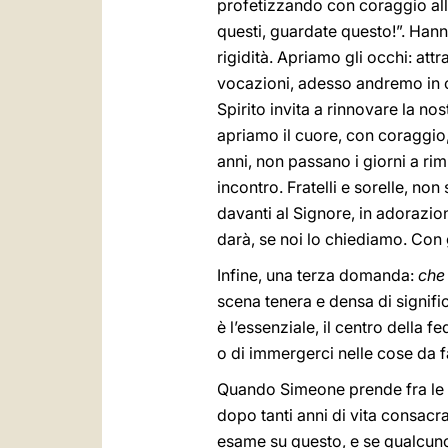
profetizzando con coraggio all
questi, guardate questo!”. Hanno
rigidità. Apriamo gli occhi: attr
vocazioni, adesso andremo in 
Spirito invita a rinnovare la n
apriamo il cuore, con coraggio
anni, non passano i giorni a ri
incontro. Fratelli e sorelle, n
davanti al Signore, in adorazio
darà, se noi lo chiediamo. Con 
Infine, una terza domanda:
che
scena tenera e densa di signifi
è l’essenziale, il centro della f
o di immergerci nelle cose da fa
Quando Simeone prende fra le b
dopo tanti anni di vita consac
esame su questo, e se qualcuno 