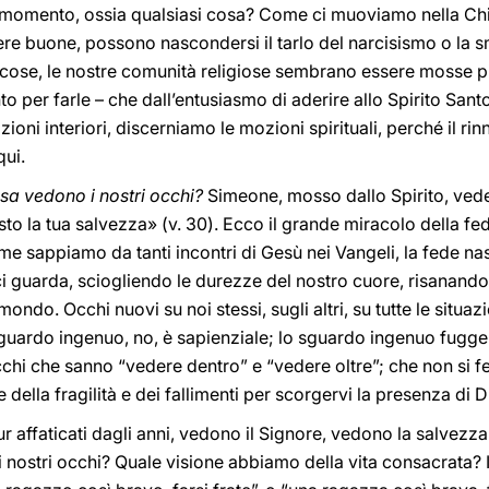
l momento, ossia qualsiasi cosa? Come ci muoviamo nella Chie
re buone, possono nascondersi il tarlo del narcisismo o la s
e cose, le nostre comunità religiose sembrano essere mosse p
to per farle – che dall’entusiasmo di aderire allo Spirito Santo.
zioni interiori, discerniamo le mozioni spirituali, perché il ri
qui.
sa vedono i nostri occhi?
Simeone, mosso dallo Spirito, vede
to la tua salvezza» (v. 30). Ecco il grande miracolo della fed
me sappiamo da tanti incontri di Gesù nei Vangeli, la fede n
 guarda, sciogliendo le durezze del nostro cuore, risanando 
mondo. Occhi nuovi su noi stessi, sugli altri, su tutte le situa
sguardo ingenuo, no, è sapienziale; lo sguardo ingenuo fugge 
 occhi che sanno “vedere dentro” e “vedere oltre”; che non si
della fragilità e dei fallimenti per scorgervi la presenza di D
ur affaticati dagli anni, vedono il Signore, vedono la salvez
 nostri occhi? Quale visione abbiamo della vita consacrata?