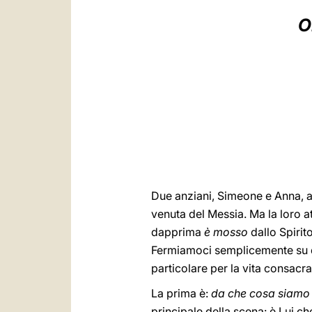
O
Due anziani, Simeone e Anna, a
venuta del Messia. Ma la loro 
dapprima
è mosso
dallo Spirit
Fermiamoci semplicemente su qu
particolare per la vita consacra
La prima è:
da che cosa siamo
principale della scena: è Lui ch