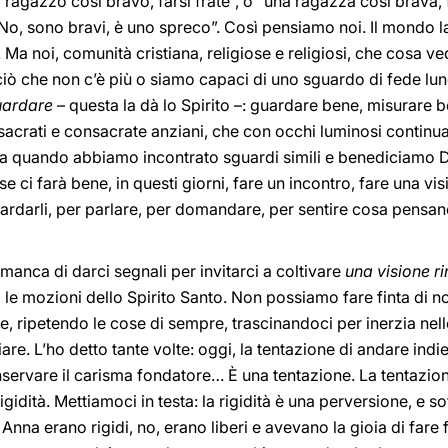
ragazzo così bravo, farsi frate”, o “una ragazza così brava,
No, sono bravi, è uno spreco”. Così pensiamo noi. Il mondo l
. Ma noi, comunità cristiana, religiose e religiosi, che cosa v
i ciò che non c’è più o siamo capaci di uno sguardo di fede lu
uardare
– questa la dà lo Spirito –: guardare bene, misurare be
acrati e consacrate anziani, che con occhi luminosi continu
a quando abbiamo incontrato sguardi simili e benediciamo D
e ci farà bene, in questi giorni, fare un incontro, fare una visita
guardarli, per parlare, per domandare, per sentire cosa pens
n manca di darci segnali per invitarci a coltivare
una visione r
o le mozioni dello Spirito Santo. Non possiamo fare finta di n
, ripetendo le cose di sempre, trascinandoci per inerzia nel
are. L’ho detto tante volte: oggi, la tentazione di andare indi
servare il carisma fondatore… È una tentazione. La tentazion
gidità. Mettiamoci in testa: la rigidità è una perversione, e so
na erano rigidi, no, erano liberi e avevano la gioia di fare fe