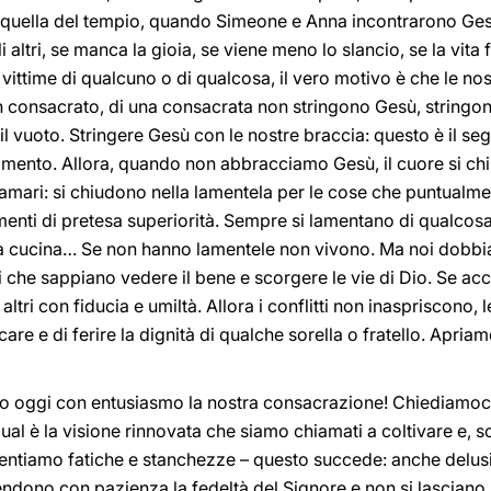
 quella del tempio, quando Simeone e Anna incontrarono Ges
altri, se manca la gioia, se viene meno lo slancio, se la vita 
vittime di qualcuno o di qualcosa, il vero motivo è che le no
n consacrato, di una consacrata non stringono Gesù, stringon
il vuoto. Stringere Gesù con le nostre braccia: questo è il se
vamento. Allora, quando non abbracciamo Gesù, il cuore si chi
amari: si chiudono nella lamentela per le cose che puntualme
iamenti di pretesa superiorità. Sempre si lamentano di qualcosa
della cucina… Se non hanno lamentele non vivono. Ma noi dobb
he sappiano vedere il bene e scorgere le vie di Dio. Se acc
ltri con fiducia e umiltà. Allora i conflitti non inaspriscono, 
re e di ferire la dignità di qualche sorella o fratello. Apriamo
mo oggi con entusiasmo la nostra consacrazione! Chiediamoc
qual è la visione rinnovata che siamo chiamati a coltivare e, s
entiamo fatiche e stanchezze – questo succede: anche delus
ono con pazienza la fedeltà del Signore e non si lasciano ru