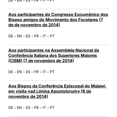
-
-
-
-
-
DE
EN
ES
FR
IT
PT
Aos participantes do Congresso Eucumênico dos
Bispos amigos do Movimento dos Focolares (7
de de novembro de 2014)
-
-
-
-
-
DE
EN
ES
FR
IT
PT
Aos participantes na Assembleia Nacional da
Conferência Italiana dos Superiores Maiores
(CISM) (7 de novembro de 2014)
-
-
-
-
-
DE
EN
ES
FR
IT
PT
Aos Bispos da Conferência Episcopal do Malawi,
em visita «ad Limina Apostolorum» (6 de
novembro de 2014)
-
-
-
-
-
DE
EN
ES
FR
IT
PT