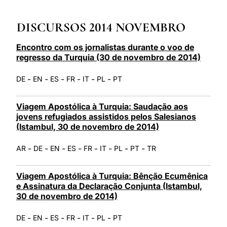
LATINE
DISCURSOS 2014 NOVEMBRO
Encontro com os jornalistas durante o voo de
regresso da Turquia (30 de novembro de 2014)
-
-
-
-
-
-
DE
EN
ES
FR
IT
PL
PT
Viagem Apostólica à Turquia: Saudação aos
jovens refugiados assistidos pelos Salesianos
(Istambul, 30 de novembro de 2014)
-
-
-
-
-
-
-
-
AR
DE
EN
ES
FR
IT
PL
PT
TR
Viagem Apostólica à Turquia: Bênção Ecumênica
e Assinatura da Declaração Conjunta (Istambul,
30 de novembro de 2014)
-
-
-
-
-
-
DE
EN
ES
FR
IT
PL
PT