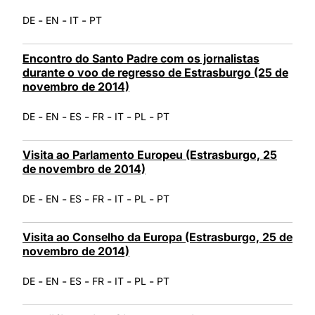
-
-
-
DE
EN
IT
PT
Encontro do Santo Padre com os jornalistas
durante o voo de regresso de Estrasburgo (25 de
novembro de 2014)
-
-
-
-
-
-
DE
EN
ES
FR
IT
PL
PT
Visita ao Parlamento Europeu (Estrasburgo, 25
de novembro de 2014)
-
-
-
-
-
-
DE
EN
ES
FR
IT
PL
PT
Visita ao Conselho da Europa (Estrasburgo, 25 de
novembro de 2014)
-
-
-
-
-
-
DE
EN
ES
FR
IT
PL
PT