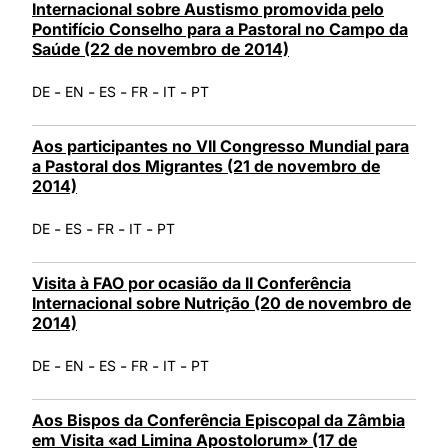
Internacional sobre Austismo promovida pelo
Pontifício Conselho para a Pastoral no Campo da
Saúde (22 de novembro de 2014)
-
-
-
-
-
DE
EN
ES
FR
IT
PT
Aos participantes no VII Congresso Mundial para
a Pastoral dos Migrantes (21 de novembro de
2014)
-
-
-
-
DE
ES
FR
IT
PT
Visita à FAO por ocasião da II Conferência
Internacional sobre Nutrição (20 de novembro de
2014)
-
-
-
-
-
DE
EN
ES
FR
IT
PT
Aos Bispos da Conferência Episcopal da Zâmbia
em Visita «ad Limina Apostolorum» (17 de