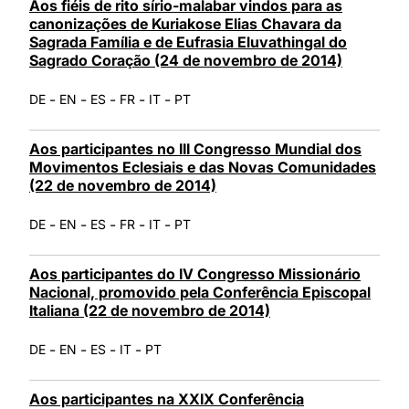
Aos fiéis de rito sírio-malabar vindos para as
canonizações de Kuriakose Elias Chavara da
Sagrada Família e de Eufrasia Eluvathingal do
Sagrado Coração (24 de novembro de 2014)
-
-
-
-
-
DE
EN
ES
FR
IT
PT
Aos participantes no III Congresso Mundial dos
Movimentos Eclesiais e das Novas Comunidades
(22 de novembro de 2014)
-
-
-
-
-
DE
EN
ES
FR
IT
PT
Aos participantes do IV Congresso Missionário
Nacional, promovido pela Conferência Episcopal
Italiana (22 de novembro de 2014)
-
-
-
-
DE
EN
ES
IT
PT
Aos participantes na XXIX Conferência