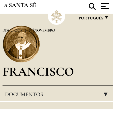
A
SANTA SÉ
PORTUGUÊS
FRANÇAIS
DISCURSOS
2014
NOVEMBRO
ENGLISH
ITALIANO
PORTUGUÊS
FRANCISCO
ESPAÑOL
DEUTSCH
POLSKI
DOCUMENTOS
▸
العربيّة
中文