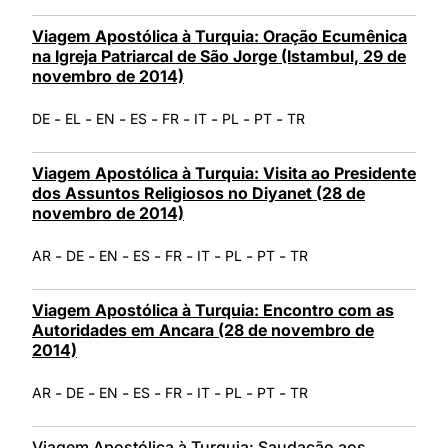
Viagem Apostólica à Turquia: Oração Ecumênica
na Igreja Patriarcal de São Jorge (Istambul, 29 de
novembro de 2014)
-
-
-
-
-
-
-
-
DE
EL
EN
ES
FR
IT
PL
PT
TR
Viagem Apostólica à Turquia: Visita ao Presidente
dos Assuntos Religiosos no Diyanet (28 de
novembro de 2014)
-
-
-
-
-
-
-
-
AR
DE
EN
ES
FR
IT
PL
PT
TR
Viagem Apostólica à Turquia: Encontro com as
Autoridades em Ancara (28 de novembro de
2014)
-
-
-
-
-
-
-
-
AR
DE
EN
ES
FR
IT
PL
PT
TR
Viagem Apostólica à Turquia: Saudação aos