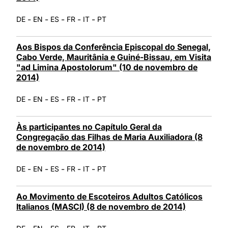
-
-
-
-
-
DE
EN
ES
FR
IT
PT
Aos Bispos da Conferência Episcopal do Senegal,
Cabo Verde, Mauritânia e Guiné-Bissau, em Visita
"ad Limina Apostolorum" (10 de novembro de
2014)
-
-
-
-
-
DE
EN
ES
FR
IT
PT
Às participantes no Capítulo Geral da
Congregação das Filhas de Maria Auxiliadora (8
de novembro de 2014)
-
-
-
-
-
DE
EN
ES
FR
IT
PT
Ao Movimento de Escoteiros Adultos Católicos
Italianos (MASCI) (8 de novembro de 2014)