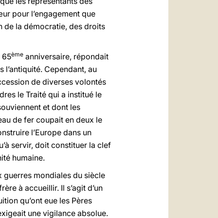
que les représentants des
cœur pour l’engagement que
n de la démocratie, des droits
ème
n 65
anniversaire, répondait
is l’antiquité. Cependant, au
uccession de diverses volontés
s le Traité qui a institué le
souviennent et dont les
eau de fer coupait en deux le
onstruire l’Europe dans un
 servir, doit constituer la clef
nité humaine.
eux guerres mondiales du siècle
re à accueillir. Il s’agit d’un
ition qu’ont eue les Pères
exigeait une vigilance absolue.