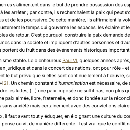
guerres s’alimentent dans le but de prendre possession des es
 les arrêter ; par contre, ils recherchaient la paix qui peut s’
us et de les poursuivre.De cette manière, ils affirmaient la v
justement le temps qui gouverne les espaces, les éclaire et l
ies de retour. C’est pourquoi, construire la paix demande de p
s dans la société et impliquent d’autres personnes et d’aut
ls portent du fruit dans des événements historiques importan
anisme stable. Le bienheureux
Paul VI
, quelques années après,
lan juridique et dans le concert des nations, ont pour rôle - et
nt le but prévu que si elles sont continuellement à l'œuvre, s
»
[2]
. Un chemin constant d’
humanisation
est nécessaire, de s
re les luttes, (…) une paix imposée ne suffit pas, non plus qu'
ne paix aimée, libre, fraternelle, et donc fondée sur la réconci
 sans anxiété mais certainement avec des convictions claires
, il faut avant tout y éduquer, en éloignant une culture du conf
 pense ou vit de manière différente. Il est vrai que le conflit 