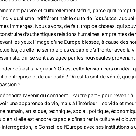
inement pauvre et culturellement stérile, parce qu’il rompt de
’individualisme indifférent naît le culte de l’
opulence
, auquel
es immergés. Nous avons, de fait, trop de choses, qui souv
nstruire d’authentiques relations humaines, empreintes de v
devant les yeux l’image d’une Europe blessée, à cause des 
tuelles, qu’elle ne semble plus capable d’affronter avec la vita
ssimiste, qui se sent assiégée par les nouveautés provenant 
er : où est ta vigueur ? Où est cette tension vers un idéal qu
 d’entreprise et de curiosité ? Où est ta soif de vérité, que j
assion ?
dépendra l’avenir du continent. D’autre part – pour revenir à
oir une apparence de vie, mais à l’intérieur il se vide et meur
e humain, artistique, technique, social, politique, économiqu
ien si elle est encore capable d’inspirer la culture et d’ouvr
 interrogation, le Conseil de l’Europe avec ses institutions a