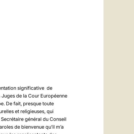
العربيّة
中文
LATINE
ntation significative de
es Juges de la Cour Européenne
pe.
De fait, presque toute
elles et religieuses, qui
e Secrétaire général du Conseil
aroles de bienvenue qu’il m’a