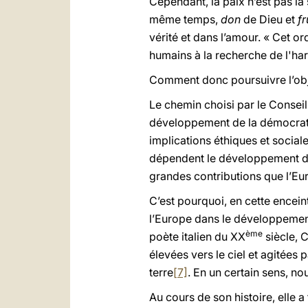
Cependant, la paix n’est pas la 
même temps,
don
de Dieu et
fr
vérité et dans l’amour. « Cet o
humains à la recherche de l'har
Comment donc poursuivre l’obje
Le chemin choisi par le Conseil
développement de la démocratie 
implications éthiques et social
dépendent le développement de n
grandes contributions que l’Eur
C’est pourquoi, en cette enceint
l’Europe dans le
développement 
ème
poète italien du XX
siècle, 
élevées vers le ciel et agitées
p
terre
[7]
. En un certain sens, n
Au cours de son histoire, elle 