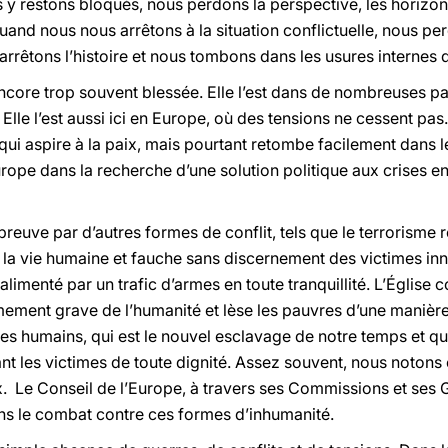
s y restons bloqués, nous perdons la perspective, les horizons s
 nous nous arrêtons à la situation conflictuelle, nous perd
 arrêtons l’histoire et nous tombons dans les usures internes d
ncore trop souvent blessée. Elle l’est dans de nombreuses pa
. Elle l’est aussi ici en Europe, où des tensions ne cessent p
qui aspire à la paix, mais pourtant retombe facilement dans le
urope dans la recherche d’une solution politique aux crises e
preuve par d’autres formes de conflit, tels que le terrorisme re
 la vie humaine et fauche sans discernement
des victimes in
imenté par un trafic d’armes en toute tranquillité. L’Église 
ement grave de l’humanité et lèse les pauvres d’une manière 
êtres humains, qui est le nouvel esclavage de notre temps et q
nt les victimes de toute dignité. Assez souvent, nous noto
. Le Conseil de l’Europe, à travers ses Commissions et ses 
dans le combat contre ces formes d’inhumanité.