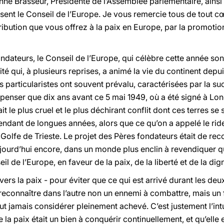
e Brasseur, Présidente de l’Assemblée parlementaire, ainsi 
osent le Conseil de l’Europe. Je vous remercie tous de tout 
ibution que vous offrez à la paix en Europe, par la promotio
ondateurs, le Conseil de l’Europe, qui célèbre cette année so
ité qui, à plusieurs reprises, a animé la vie du continent depu
 particularistes ont souvent prévalu, caractérisées par la s
penser que dix ans avant ce 5 mai 1949, où a été signé à Londre
 le plus cruel et le
plus déchirant conflit dont ces terres se 
endant de longues années, alors que ce qu’on a appelé le rid
 Golfe de Trieste. Le projet des Pères fondateurs était de rec
jourd’hui encore, dans un monde plus enclin à revendiquer qu’à
l de l’Europe, en faveur de la paix, de la liberté et de la dig
e vers la paix - pour éviter que ce qui est arrivé durant les d
 reconnaître dans l’autre non un ennemi à combattre, mais un frè
t jamais considérer pleinement achevé. C’est justement l’intu
la paix était un bien à conquérir continuellement, et qu’elle 