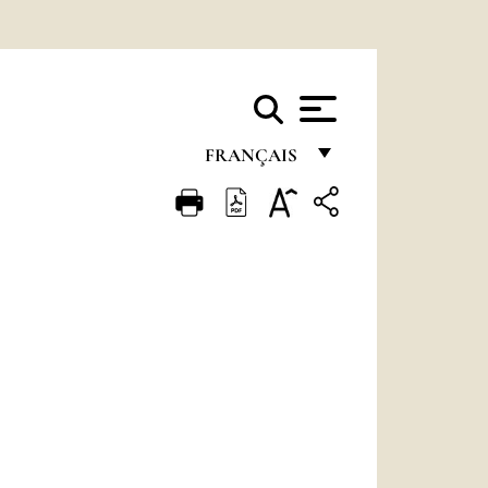
FRANÇAIS
FRANÇAIS
ENGLISH
ITALIANO
PORTUGUÊS
ESPAÑOL
DEUTSCH
POLSKI