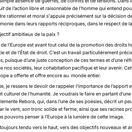
simple absence de guerres, de conflits et de tensions. Dans la
uit
de l’action libre et raisonnable de l’homme qui entend pou
rdre rationnel et moral s'appuie précisément sur la décision d
monie dans leurs rapports réciproques, dans le respect de la
ctif ambitieux de la paix ?
 de l’Europe est avant tout celui de la promotion des droits h
et de l’État de droit. C’est un travail particulièrement préc
es, puisque d’une juste conception de ces termes et d’une réf
os sociétés, leur cohabitation pacifique et leur avenir. Cet
ope a offerte et offre encore au monde entier.
e, je ressens le devoir de rappeler l’importance de l’apport e
culturel de l’humanité. Je voudrais le faire en partant d’un
Clemente Rebora, qui, dans l’une de ses poésies, décrit un pe
ar le vent, son tronc solide et ferme, ainsi que ses racines p
ous pouvons penser à l’Europe à la lumière de cette image.
a toujours tendu vers le haut, vers des objectifs nouveaux et 