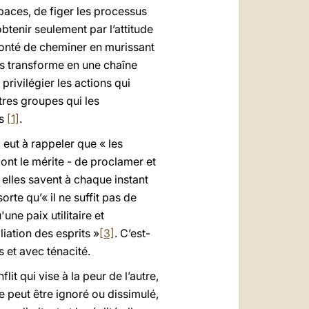
paces, de figer les processus
obtenir seulement par l’attitude
olonté de cheminer en murissant
es transforme en une chaîne
rivilégier les actions qui
res groupes qui les
ts
[1]
.
 eut à rappeler que « les
 ont le mérite - de proclamer et
i elles savent à chaque instant
orte qu’« il ne suffit pas de
une paix utilitaire et
liation des esprits »
[3]
. C’est-
 et avec ténacité.
lit qui vise à la peur de l’autre,
ne peut être ignoré ou dissimulé,