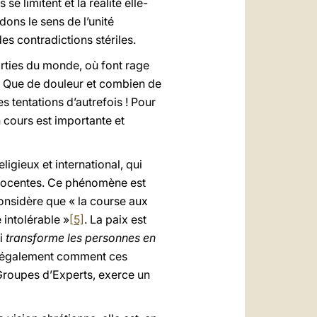
e limitent et la réalité elle-
ons le sens de l’unité
es contradictions stériles.
rties du monde, où font rage
as. Que de douleur et combien de
s tentations d’autrefois ! Pour
n cours est importante et
ligieux et international, qui
nocentes. Ce phénomène est
considère que « la course aux
intolérable »
[5]
. La paix est
ui
transforme les personnes en
ns également comment ces
Groupes d’Experts, exerce un