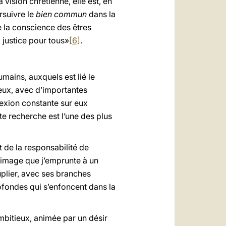
 vision chrétienne, elle est, en
rsuivre le
bien commun
dans la
e la conscience des êtres
 justice pour tous»
[6]
.
umains, auxquels est lié le
ieux, avec d’importantes
lexion constante sur eux
te recherche est l’une des plus
t de la responsabilité de
e image que j’emprunte à un
uplier, avec ses branches
rofondes qui s’enfoncent dans la
ambitieux, animée par un désir