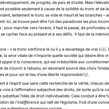
développement, de progrès, de paix et d’unité. Mais l’élévatio
st possible seulement à cause de la solidité du tronc et de l
perdent, lentement le tronc se vide et meurt et les branches – 
bent. Ici, se trouve peut-être l’un des paradoxes les plus inc
e : pour marcher vers l’avenir, il faut le passé, de profondes r
 se cacher face au présent et à ses défis. Il faut de la mémoi
ora – « le tronc s’enfonce là où il y a davantage
de vrai »
[8]
.
e, la
sève
vitale de n’importe quelle société qui désire être v
it appel à la conscience
, qui est irréductible aux conditionne
et de s’ouvrir à l’absolu, en devenant source des choix fond
es et pour soi et lieu d’une
liberté responsable
[9]
.
ésent à l’esprit que sans cette recherche de la vérité, chacun
a voie à l’affirmation subjective des droits, de sorte qu’à la 
e substitue l’idée de droit individualiste. Cela conduit à être
ation de l’indifférence
qui naît de l’égoïsme, fruit d’une con
re une authentique dimension sociale.