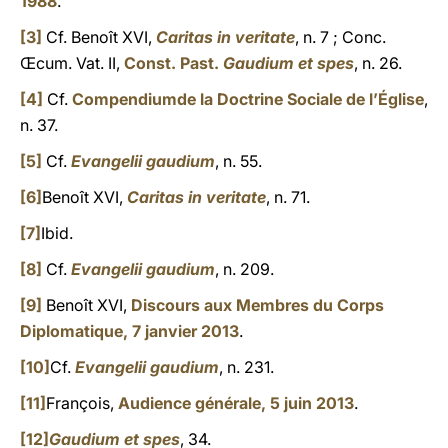
1988
.
[3]
Cf. Benoît XVI,
Caritas in veritate
, n. 7 ; Conc.
Œcum. Vat. II,
Const. Past.
Gaudium et spes
, n. 26.
[4]
Cf.
Compendiumde la Doctrine Sociale de l’Église
,
n. 37.
[5]
Cf.
Evangelii gaudium
, n. 55.
[6]
Benoît XVI,
Caritas in veritate
, n. 71.
[7]
Ibid.
[8]
Cf.
Evangelii gaudium
, n. 209.
[9]
Benoît XVI,
Discours aux Membres du Corps
Diplomatique, 7 janvier 2013
.
[10]
Cf.
Evangelii gaudium
, n. 231.
[11]
François,
Audience générale, 5 juin 2013
.
[12]
Gaudium et spes
, 34.