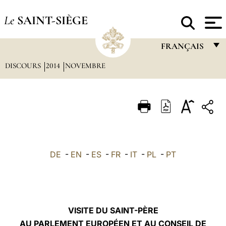
Le
SAINT-SIÈGE
FRANÇAIS
DISCOURS
2014
NOVEMBRE
FRANÇAIS
ENGLISH
ITALIANO
PORTUGUÊS
ESPAÑOL
DE
-
EN
-
ES
-
FR
-
IT
-
PL
-
PT
DEUTSCH
POLSKI
العربيّة
VISITE DU SAINT-PÈRE
AU PARLEMENT EUROPÉEN ET AU CONSEIL DE
中文