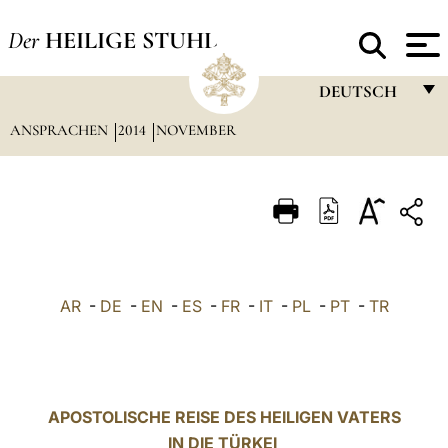
Der
HEILIGE STUHL
DEUTSCH
ANSPRACHEN
2014
NOVEMBER
FRANÇAIS
ENGLISH
ITALIANO
PORTUGUÊS
ESPAÑOL
AR
-
DE
-
EN
-
ES
-
FR
-
IT
-
PL
-
PT
-
TR
DEUTSCH
POLSKI
العربيّة
APOSTOLISCHE REISE DES HEILIGEN VATERS
IN DIE TÜRKEI
中文