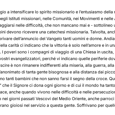
aggio a intensificare lo spirito missionario e l’entusiasmo della
gli Istituti missionari, nelle Comunità, nei Movimenti e nelle 
aggiarsi nelle difficoltà, che non mancano mai e - sottoline
bini devono ricevere una catechesi missionaria. Talvolta, an
privare dell’annuncio del Vangelo tanti uomini e donne. Andia
ella carità ci indicano che la vittoria è solo nell’amore e in u
i. I poveri sono i compagni di viaggio di una Chiesa in uscita
 vostri evangelizzatori, perché vi indicano quelle periferie d
ire è non rimanere indifferenti alla miseria, alla guerra, alla 
’anonimato di tanta gente bisognosa e alla distanza dai piccol
siano tanti bambini che non sanno farsi il segno della croce. Q
” che il Signore ci dona ogni giorno e di cui il mondo ha tant
ace, anche quando vivono nelle difficoltà e nelle persecuzion
 nei giorni passati Vescovi del Medio Oriente, anche parroci –
 erano gioiosi nel servizio a questa gente. Soffrivano per qu