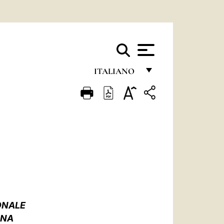
ITALIANO
FRANÇAIS
ENGLISH
ITALIANO
PORTUGUÊS
ESPAÑOL
DEUTSCH
ONALE
POLSKI
ANA