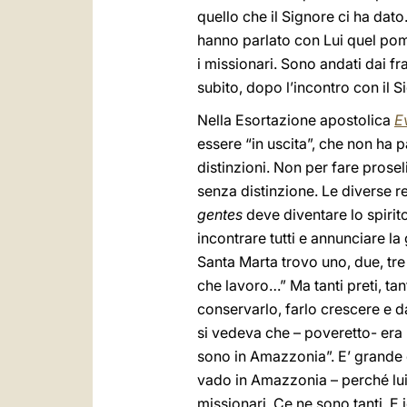
quello che il Signore ci ha dat
hanno parlato con Lui quel pome
i missionari. Sono andati dai fr
subito, dopo l’incontro con il 
Nella Esortazione apostolica
E
essere “in uscita”, che non ha pa
distinzioni. Non per fare prose
senza distinzione. Le diverse re
gentes
deve diventare lo spirito
incontrare tutti e annunciare la
Santa Marta trovo uno, due, tre
che lavoro…” Ma tanti preti, tant
conservarlo, farlo crescere e d
si vedeva che – poveretto- era 
sono in Amazzonia”. E’ grande q
vado in Amazzonia – perché lui 
missionari. Ce ne sono tanti. E