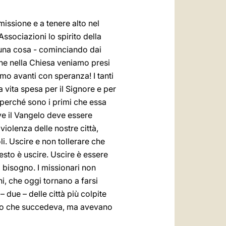
 missione e a tenere alto nel
Associazioni lo spirito della
o una cosa - cominciando dai
che nella Chiesa veniamo presi
mo avanti con speranza! I tanti
na vita spesa per il Signore e per
, perché sono i primi che essa
ove il Vangelo deve essere
violenza delle nostre città,
i. Uscire e non tollerare che
uesto è uscire. Uscire è essere
o bisogno. I missionari non
i, che oggi tornano a farsi
 due – delle città più colpite
ello che succedeva, ma avevano