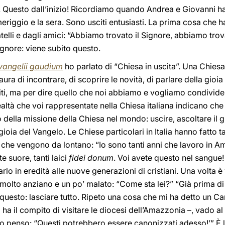
o. Questo dall’inizio! Ricordiamo quando Andrea e Giovanni ha
riggio e la sera. Sono usciti entusiasti. La prima cosa che 
atelli e dagli amici: “Abbiamo trovato il Signore, abbiamo tro
Signore: viene subito questo.
vangelii gaudium
ho parlato di “Chiesa in uscita”. Una Chies
ura di incontrare, di scoprire le novità, di parlare della gioia
liti, ma per dire quello che noi abbiamo e vogliamo condivider
altà che voi rappresentate nella Chiesa italiana indicano che 
 della missione della Chiesa nel mondo: uscire, ascoltare il gr
 gioia del Vangelo. Le Chiese particolari in Italia hanno fatto 
 che vengono da lontano: “Io sono tanti anni che lavoro in Am
e suore, tanti laici
fidei donum
. Voi avete questo nel sangue!
arlo in eredità alle nuove generazioni di cristiani. Una volta
molto anziano e un po’ malato: “Come sta lei?” “Già prima di
uesto: lasciare tutto. Ripeto una cosa che mi ha detto un Ca
ha il compito di visitare le diocesi dell’Amazzonia –, vado a
 io penso: “Questi potrebbero essere canonizzati adesso!’” È 