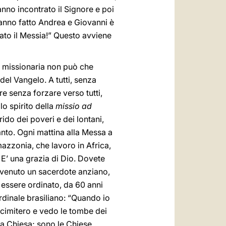
nno incontrato il Signore e poi
hanno fatto Andrea e Giovanni è
vato il Messia!” Questo avviene
a missionaria non può che
 del Vangelo. A tutti, senza
e senza forzare verso tutti,
lo spirito della
missio ad
ido dei poveri e dei lontani,
tanto. Ogni mattina alla Messa a
azzonia, che lavoro in Africa,
 E’ una grazia di Dio. Dovete
 è venuto un sacerdote anziano,
 essere ordinato, da 60 anni
rdinale brasiliano: “Quando io
l cimitero e vedo le tombe dei
la Chiesa; sono le Chiese