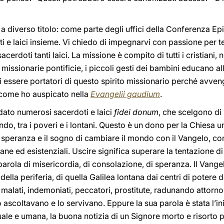
 a diverso titolo: come parte degli uffici della Conferenza Ep
ati e laici insieme. Vi chiedo di impegnarvi con passione per 
cerdoti tanti laici. La missione è compito di tutti i cristiani,
missionarie pontificie, i piccoli gesti dei bambini educano al
i essere portatori di questo spirito missionario perché avve
, come ho auspicato nella
Evangelii gaudium
.
 dato numerosi sacerdoti e laici
fidei donum
, che scelgono di 
ndo, tra i poveri e i lontani. Questo è un dono per la Chiesa un
 speranza e il sogno di cambiare il mondo con il Vangelo, con 
ne ed esistenziali. Uscire significa superare la tentazione di
arola di misericordia, di consolazione, di speranza. Il Vangel
ella periferia, di quella Galilea lontana dai centri di potere
malati, indemoniati, peccatori, prostitute, radunando attorno
ascoltavano e lo servivano. Eppure la sua parola è stata l’iniz
ituale e umana, la buona notizia di un Signore morto e risorto 