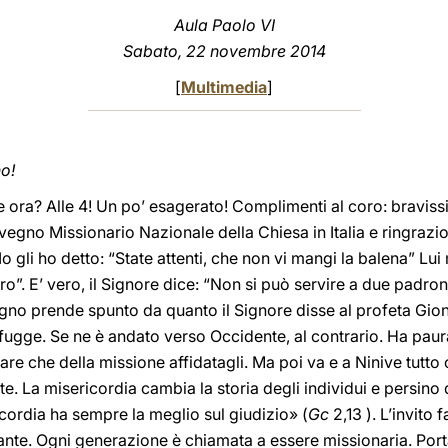
Aula Paolo VI
Sabato, 22 novembre 2014
[
Multimedia
]
no!
che ora? Alle 4! Un po’ esagerato! Complimenti al coro: bravis
nvegno Missionario Nazionale della Chiesa in Italia e ringra
Io gli ho detto: “State attenti, che non vi mangi la balena” Lui 
ro”. E’ vero, il Signore dice: “Non si può servire a due padroni
no prende spunto da quanto il Signore disse al profeta Giona
 fugge. Se ne è andato verso Occidente, al contrario. Ha paur
care che della missione affidatagli. Ma poi va e a Ninive tutt
rte. La misericordia cambia la storia degli individui e persin
cordia ha sempre la meglio sul giudizio» (
Gc
2,13 ). L’invito 
rtante. Ogni generazione è chiamata a essere missionaria. Por