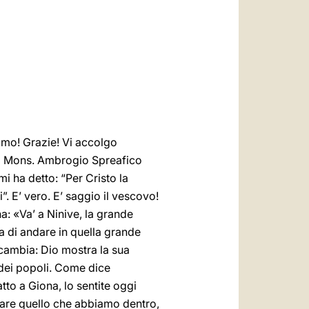
العربيّة
中文
LATINE
simo! Grazie! Vi accolgo
zio Mons. Ambrogio Spreafico
mi ha detto: “Per Cristo la
”. E’ vero. E’ saggio il vescovo!
: «Va’ a Ninive, la grande
a di andare in quella grande
o cambia: Dio mostra la sua
o dei popoli. Come dice
fatto a Giona, lo sentite oggi
tare quello che abbiamo dentro,