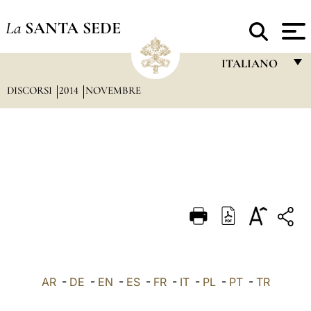
La
SANTA SEDE
ITALIANO
DISCORSI
2014
NOVEMBRE
FRANÇAIS
ENGLISH
ITALIANO
PORTUGUÊS
ESPAÑOL
DEUTSCH
POLSKI
العربيّة
AR
-
DE
-
EN
-
ES
-
FR
-
IT
-
PL
-
PT
-
TR
中文