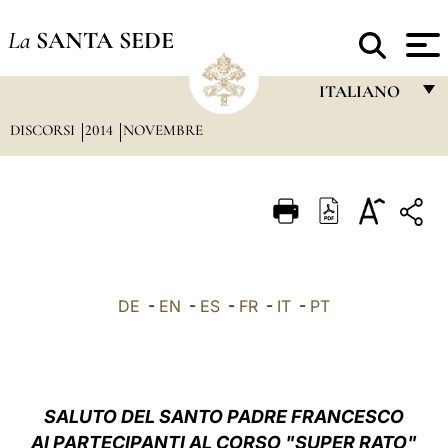
La
SANTA SEDE
ITALIANO
DISCORSI
2014
NOVEMBRE
FRANÇAIS
ENGLISH
ITALIANO
PORTUGUÊS
ESPAÑOL
DE
-
EN
-
ES
-
FR
-
IT
-
PT
DEUTSCH
POLSKI
العربيّة
SALUTO
DEL SANTO PADRE FRANCESCO
AI PARTECIPANTI AL CORSO "SUPER RATO"
中文