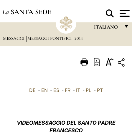
La
SANTA SEDE
ITALIANO
MESSAGGI
MESSAGGI PONTIFICI
2014
FRANÇAIS
ENGLISH
ITALIANO
PORTUGUÊS
ESPAÑOL
DE
-
EN
-
ES
-
FR
-
IT
-
PL
-
PT
DEUTSCH
POLSKI
العربيّة
VIDEOMESSAGGIO DEL SANTO PADRE
FRANCESCO
中文