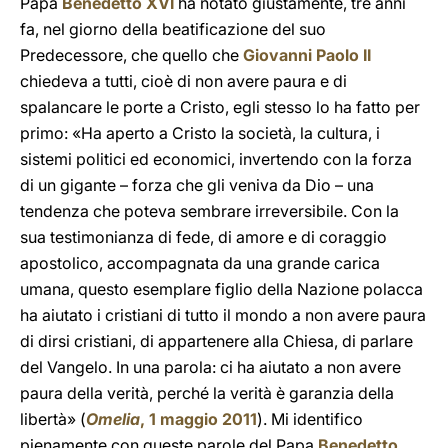
Papa
Benedetto XVI
ha notato giustamente, tre anni
fa, nel giorno della beatificazione del suo
Predecessore, che quello che
Giovanni Paolo II
chiedeva a tutti, cioè di non avere paura e di
spalancare le porte a Cristo, egli stesso lo ha fatto per
primo: «Ha aperto a Cristo la società, la cultura, i
sistemi politici ed economici, invertendo con la forza
di un gigante – forza che gli veniva da Dio – una
tendenza che poteva sembrare irreversibile. Con la
sua testimonianza di fede, di amore e di coraggio
apostolico, accompagnata da una grande carica
umana, questo esemplare figlio della Nazione polacca
ha aiutato i cristiani di tutto il mondo a non avere paura
di dirsi cristiani, di appartenere alla Chiesa, di parlare
del Vangelo. In una parola: ci ha aiutato a non avere
paura della verità, perché la verità è garanzia della
libertà» (
Omelia
, 1 maggio 2011
). Mi identifico
pienamente con queste parole del Papa
Benedetto