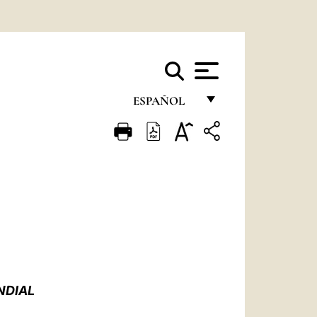
ESPAÑOL
FRANÇAIS
ENGLISH
ITALIANO
PORTUGUÊS
ESPAÑOL
DEUTSCH
NDIAL
POLSKI