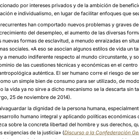
ionado por intereses privados y de la ambición de benefici
ción e individualismo, en lugar de facilitar enfoques que se
as recurrentes han comportado nuevos problemas y graves de
 crecimiento del desempleo, el aumento de las diversas for
 nuevas formas de esclavitud, a menudo enraizadas en situa
as sociales. «A eso se asocian algunos estilos de vida un ta
 y a menudo indiferente respecto al mundo circunstante, y s
inio de las cuestiones técnicas y económicas en el centro d
antropológica auténtica. El ser humano corre el riesgo de s
como un simple bien de consumo para ser utilizado, de mo
a vida ya no sirve a dicho mecanismo se la descarta sin ta
urgo, 25 de noviembre de 2014).
salvaguardar la dignidad de la persona humana, especialmen
esarrollo humano integral y aplicando políticas económicas q
ca sobre la concreta libertad del hombre y sus derechos, q
 exigencias de la justicia» (
Discurso a la Confederación Gene