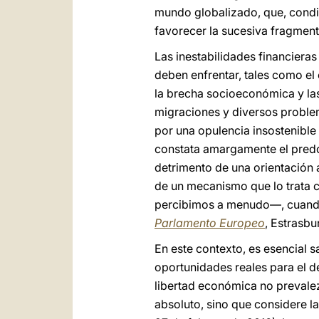
mundo globalizado, que, condic
favorecer la sucesiva fragmenta
Las inestabilidades financier
deben enfrentar, tales como el
la brecha socioeconómica y las
migraciones y diversos problem
por una opulencia insostenible
constata amargamente el predom
detrimento de una orientación 
de un mecanismo que lo trata 
percibimos a menudo—, cuando l
Parlamento Europeo
, Estrasb
En este contexto, es esencial 
oportunidades reales para el d
libertad económica no prevalez
absoluto, sino que considere las