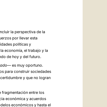
العربيّة
中文
LATINE
cluir la perspectiva de la
uerzos por llevar esta
idades políticas y
a economía, el trabajo y la
do de hoy y del futuro.
rado
— es muy oportuno.
tos para construir sociedades
 incertidumbre y que no logran
 fragmentación entre los
ncia económica y acuerdos
odelos económicos y hasta el