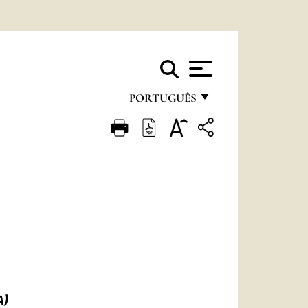
PORTUGUÊS
FRANÇAIS
ENGLISH
ITALIANO
PORTUGUÊS
ESPAÑOL
DEUTSCH
POLSKI
A)