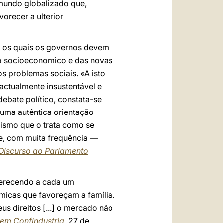
 mundo globalizado que,
vorecer a ulterior
m os quais os governos devem
o socioeconomico e das novas
s problemas sociais. «A isto
actualmente insustentável e
ebate político, constata-se
uma autêntica orientação
ismo que o trata como se
e, com muita frequência —
Discurso ao Parlamento
ferecendo a cada um
micas que favoreçam a família.
s direitos [...] o mercado não
 em Confindustria
, 27 de