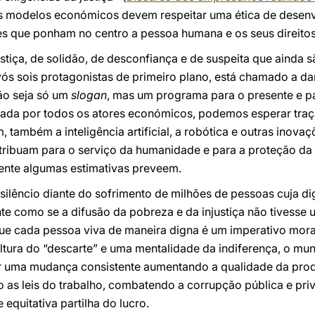
 os modelos económicos devem respeitar uma ética de desenv
es que ponham no centro a pessoa humana e os seus direitos
ustiça, de solidão, de desconfiança e de suspeita que ainda 
vós sois protagonistas de primeiro plano, está chamado a d
não seja só um
slogan
, mas um programa para o presente e pa
lhada por todos os atores económicos, podemos esperar tra
 também a inteligência artificial, a robótica e outras inov
ibuam para o serviço da humanidade e para a proteção da
mente algumas estimativas preveem.
êncio diante do sofrimento de milhões de pessoas cuja dig
te como se a difusão da pobreza e da injustiça não tivesse u
que cada pessoa viva de maneira digna é um imperativo mor
ultura do “descarte” e uma mentalidade da indiferença, o m
r uma mudança consistente aumentando a qualidade da prod
o as leis do trabalho, combatendo a corrupção pública e pr
 equitativa partilha do lucro.