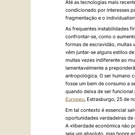
Até as tecnologias mais recen
condicionado por interesses pa
fragmentação e o individualism
As frequentes instabilidades 
confrontar-se, como o aument
formas de escravidão, muitas v
vêm juntar-se alguns estilos d
muitas vezes indiferente ao mu
lamentavelmente a preponderân
antropológica. O ser humano c
fosse um bem de consumo a ser
quando deixa de ser funcional
Europeu
, Estrasburgo, 25 de 
Em tal contexto é essencial s
oportunidades verdadeiras de 
A «liberdade económica não pr
seja um absoluto, mas honre as