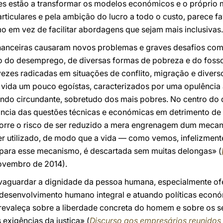
tes estão a transformar os modelos económicos e o próprio
rticulares e pela ambição do lucro a todo o custo, parece fa
o em vez de facilitar abordagens que sejam mais inclusivas.
financeiras causaram novos problemas e graves desafios co
o do desemprego, de diversas formas de pobreza e do foss
ezes radicadas em situações de conflito, migração e diverso
e vida um pouco egoístas, caracterizados por uma opulência 
ndo circundante, sobretudo dos mais pobres. No centro do d
cia das questões técnicas e económicas em detrimento de 
orre o risco de ser reduzido a mera engrenagem dum mecan
 utilizado, de modo que a vida — como vemos, infelizment
 para esse mecanismo, é descartada sem muitas delongas» (
novembro de 2014).
alvaguardar a dignidade da pessoa humana, especialmente o
desenvolvimento humano integral e atuando políticas econó
evaleça sobre a liberdade concreta do homem e sobre os seu
 exigências da justiça» (
Discurso aos empresários reunidos