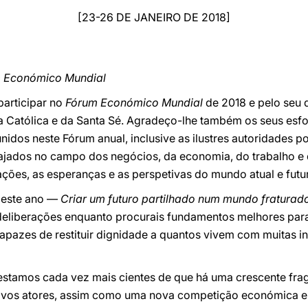
[23-26 DE JANEIRO DE 2018]
m Económico Mundial
participar no
Fórum Económico Mundial
de 2018 e pelo seu 
a Católica e da Santa Sé. Agradeço-lhe também os seus esfo
idos neste Fórum anual, inclusive as ilustres autoridades po
ajados no campo dos negócios, da economia, do trabalho e 
ções, as esperanças e as perspetivas do mundo atual e futu
deste ano —
Criar um futuro partilhado num mundo fraturad
 deliberações enquanto procurais fundamentos melhores par
s, capazes de restituir dignidade a quantos vivem com muitas
 estamos cada vez mais cientes de que há uma crescente fr
 novos atores, assim como uma nova competição económica e