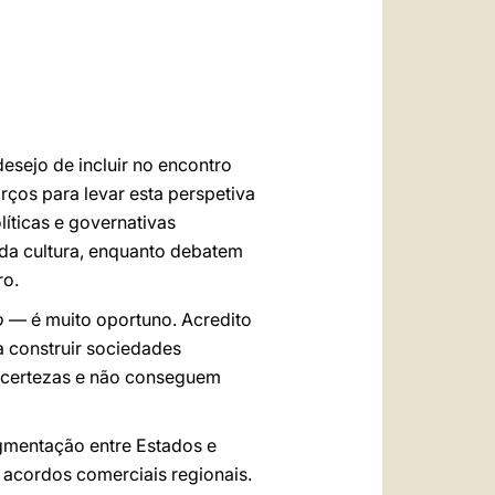
العربيّة
中文
LATINE
desejo de incluir no encontro
rços para levar esta perspetiva
líticas e governativas
da cultura, enquanto debatem
ro.
o
— é muito oportuno. Acredito
a construir sociedades
 incertezas e não conseguem
agmentação entre Estados e
 acordos comerciais regionais.