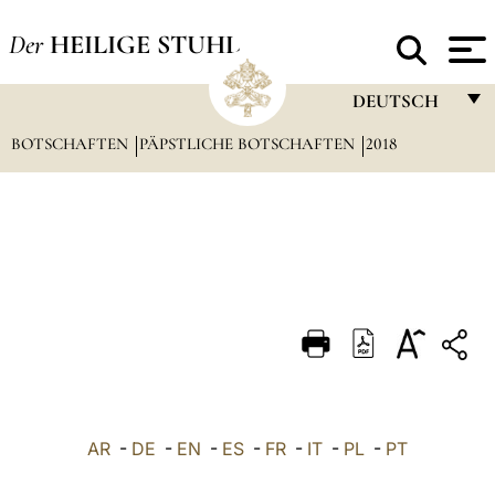
Der
HEILIGE STUHL
DEUTSCH
BOTSCHAFTEN
PÄPSTLICHE BOTSCHAFTEN
FRANÇAIS
2018
ENGLISH
ITALIANO
PORTUGUÊS
ESPAÑOL
DEUTSCH
POLSKI
العربيّة
AR
-
DE
-
EN
-
ES
-
FR
-
IT
-
PL
-
PT
中文