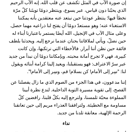
إن صورة الآب في المثل تكشف عن قلب الله. إنه الآب الرحيم
الذي يحبّنا دون قياس، عبر يسوع، وينتظر دومًا توبتَنا كلّ مرّة
نخطأ فيها؛ ينتظر عودتنا حين نبتعد عنه معتقدين بأنه يمكننا
الاستغناء عنه؛ وهو مستعدّ دومًا أن يفتح لنا ذراعيه مهما حصل.
وعلى مثال الآب في الإنجيل، الله أيضًا يستمر باعتبارنا أبناء له
حين نضلّ، ويأتي لملاقاتنا بحنان عندما نرجع إليه. ويحدثنا بلطف
فائقة حين نظن أننا أبرار. فالأخطاء التي نرتكبها، وإن كانت
كبيرة، فهي لا تجرح أمانة محبته. وبإمكاننا دومًا أن نبدأ من جديد
عبر سرّ الاعتراف: فهو يستقبلنا، ويعيد إلينا كرامة أبنائه ويقول
لنا: "سِر إلى الأمام! كن بسلام! قم، وسِر إلى الأمام!".
إننا مدعوون، في هذا الجزء من الصوم الذي ما زال يفصلنا عن
الفصح، إلى تقوية مسيرة التوبة الداخلية. لندع نظرة أبينا
المملوءة محبّة تلمسنا، ولنرجع إليه بكلّ قلبنا، رافضين كلّ
مساومة مع الخطيئة. ولترافقنا العذراء مريم إلى حين تعانقنا
الرحمة الإلهية، معانقة تلدنا من جديد.
نداء