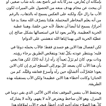
بإمكانه أن يُعارض، مدركًا بأنه غير ناضج بعد، بأنه شاب صغير، أو
أن يبحث عن محام بهدف منعه من الحصول على الميراث لكون
الأب ما زال حيًّا، ولكنه على العكس يسمح له بالذهاب، بالرغم
من أنه يعلم المخاطر المحتملة. هكذا يتصرّف الله معنا: يدعنا
أحرارًا، يسمح لنا أيضا أن نخطأ، لأنه حين خلقنا، وهبنا عطية
الحرية العظيمة. والأمر يعود لنا في استعمالها بشكل صالح. إن
عطيّة الحرية التي يهبنا إياها الله تدهشني على الدوام!
لكن انفصال هذا الابن هو جسدي فقط؛ فالآب يحمله دومًا في
قلبه؛ وينتظر عودته بكلّ ثقة؛ ويتفحّص الطريق برجاء رؤيته.
وذات يوم، كانَ لم يَزَلْ بَعيداً إِذ رآه (را. آية 20). لكن هذا يعني
بأن هذا الآب كان يصعد كلّ يوم إلى السطح ليرى إن كان الابن
يعود! فتَحَرَّكَت أَحْشاؤُه حين رآه وأَسرَعَ فعانقه وقَبَّلَه. كم من
الحنان! وكانت أخطاء هذا الابن عظيمة! ولكن الآب يستقبله بهذه
الطريقة.
ويحتفظ الآب بنفس الموقف تجاه الابن الأكبر، الذي بقي دوما في
المنزل، وهو الآن ساخط ويعترض لأنه لا يفهم، ولأنه لا يشاركه
كلّ هذا الصلاح تجاه أخيه الذي أخطأ. فيخرج الآب لملاقاة هذا