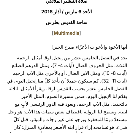
صلاة التبشير الملائكي
LATINE
الأحد 6 مارس / آذار 2016
ساحة القديس بطرس
]
Multimedia
[
أيها الأخوة والأخوات الأعزّاء صباح الخير!
نجد في الفصل الخامس عشر من إنجيل لوقا أمثال الرحمة
الثلاث: مثل الخروف الضال (آيات 4- 7)، ومثل الدرهم الضائع
(آيات 8- 10)، ومثل الابن الضال، أو بالأحرى مثل الآب الرحيم
(آيات 11- 32). كم سيكون جميلا أن يأخذ كلّ منا إنجيل اليوم، في
الفصل الخامس عشر بحسب القديس لوقا، ويقرأ الأمثال الثلاثة.
يقدّم لنا الإنجيل اليوم، ضمن مسيرة الصوم، المثل الأخير
بالتحديد، مثل الآب الرحيم، ويعود فيه الدور الرئيسي لأبٍ مع
ابنيه. وتسمح لنا الرواية باقتطاف بعض سمات هذا الأب: هو رجل
مستعدّ دومًا للمغفرة ويرجو على غير رجاء. والمؤثر، قبل كلّ
شيء، هو تسامحه إزاء قرار ابنه الأصغر بمغادرة المنزل: كان