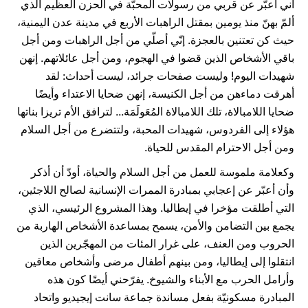
أني أعبّر عن قربي من رسولات المحبّة في الحزن العظيم الذي
ألمّ بهنّ منذ يومين بمقتل الراهبات الأربع في مدينة عدن اليمنية،
حيث كن تعتنين بالعجزة. إنّي أصلّي من أجل الراهبات ومن أجل
باقي الأشخاص الذين قضوا في الهجوم، ومن أجل عائلاتهم. إنهن
شهيدات اليوم! وليست صفحات جرائد، ليست أحداث: لقد
أهرقت دماءهن من أجل الكنيسة، إنهن ضحايا الاعتداء وأيضًا
ضحايا اللامبالاة، تلك اللامبالاة المُعَولَمَة... لترافق الأم تريزا بناتها
هؤلاء إلى الفردوس، شهيدات المحبة، ولتتضرع من أجل السلام
ومن أجل الاحترام المقدس للحياة.
وكعلامة ملموسة للعمل من أجل السلام والحياة، أودّ أن أذكر
وأن أعبّر عن إعجابي بمبادرة الممرات الإنسانية لصالح اللاجئين،
التي أطلقت مؤخرا في إيطاليا. وهذا المشروع الرئيسي، الذي
يجمع بين التضامن والأمن، يسمح بمساعدة الأشخاص الهاربة من
الحروب ومن العنف، على غرار المئات من المهجّرين الذين
انتقلوا إلى إيطاليا، ومن بينهم أطفال مرضى وأشخاص معاقين
وأرامل الحرب مع الأبناء والشيوخ. يفرّحني أيضًا كون هذه
المبادرة مسكونيّة بفعل مساندة جماعة سانت إيجيديو واتحاد