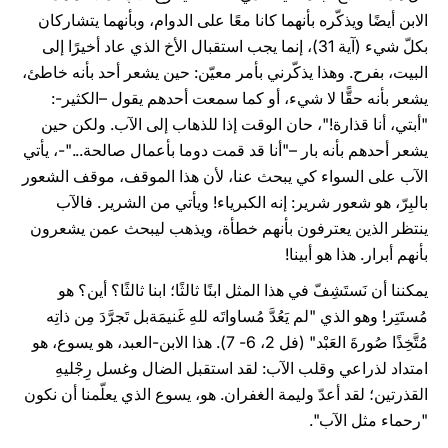
الابن أيضًا ويذكّره بأنهما كانا معًا على الدوام، وبأنهما يتشاركان
بكلّ شيء (آية 31)، إنما يجب استقبال الأخ الذي عاد أخيرًا إلى
البيت، بفرح. وهذا يذكّرني بأمر معيّن: حين يشعر أحد بأنه خاطئ،
يشعر بأنه حقًّا لا شيء، أو كما سمعت أحدهم يقول –الكثير-:
"أبتي، أنا قذارة!"، حان الوقت إذا للذهاب إلى الآب. ولكن حين
يشعر أحدهم بأنه بار –"أنا قد قمت دوما بأعمال صالحة..."-، يأتي
الآب على السواء كي يبحث عنا، لأن هذا الموقف، موقف الشعور
بالبِرّ، هو شعور شرير: إنه الكبرياء! ويأتي من الشرير. فالآب
ينتظر الذين يعترفون بأنهم خطأة، ويذهب ليبحث عمن يشعرون
بأنهم أبرار. هذا هو أبينا!
يمكننا أن نَستَشِفّ في هذا المثل ابنًا ثالثًا؛ ابنا ثالثًا؟ أين؟ هو
مُستَتِر! وهو الذي "لم يَعُدَّ مُساواتَه للهِ غَنيمَةبل تَجرَّدَ مِن ذاتِه
مُتَّخِذًا صُورةَ العَبْد" (فل 2، 6- 7). هذا الابن-العبد، هو يسوع، هو
امتداد لذراعي وقلب الآب: لقد استقبل الضال وغسل رِجْليهِ
القذرتين؛ لقد أعدّ وليمة الغفران. هو، يسوع الذي يعلّمنا أن نكون
"رحماء مثل الآب".