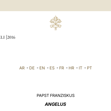
ÆLI
2016
AR
-
DE
-
EN
-
ES
-
FR
-
HR
-
IT
-
PT
PAPST FRANZISKUS
ANGELUS