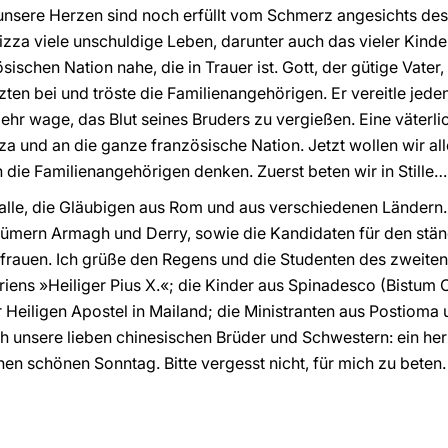
unsere Herzen sind noch erfüllt vom Schmerz angesichts d
a viele unschuldige Leben, darunter auch das vieler Kinder, 
ischen Nation nahe, die in Trauer ist. Gott, der gütige Vater,
tzten bei und tröste die Familienangehörigen. Er vereitle jed
ehr wage, das Blut seines Bruders zu vergießen. Eine väter
za und an die ganze französische Nation. Jetzt wollen wir 
n die Familienangehörigen denken. Zuerst beten wir in Stille…
alle, die Gläubigen aus Rom und aus verschiedenen Ländern.
stümern Armagh und Derry, sowie die Kandidaten für den stä
frauen. Ich grüße den Regens und die Studenten des zweiten
iens »Heiliger Pius X.«; die Kinder aus Spinadesco (Bistum
Heiligen Apostel in Mailand; die Ministranten aus Postioma
ch unsere lieben chinesischen Brüder und Schwestern: ein her
nen schönen Sonntag. Bitte vergesst nicht, für mich zu beten