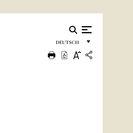
DEUTSCH
FRANÇAIS
ENGLISH
ITALIANO
PORTUGUÊS
ESPAÑOL
DEUTSCH
POLSKI