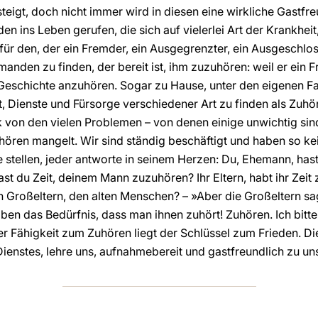
eigt, doch nicht immer wird in diesen eine wirkliche Gastfr
en ins Leben gerufen, die sich auf vielerlei Art der Krankheit
 den, der ein Fremder, ein Ausgegrenzter, ein Ausgeschloss
anden zu finden, der bereit ist, ihm zuzuhören: weil er ein Fr
 Geschichte anzuhören. Sogar zu Hause, unter den eigenen F
t, Dienste und Fürsorge verschiedener Art zu finden als Zu
ik von den vielen Problemen – von denen einige unwichtig si
hören mangelt. Wir sind ständig beschäftigt und haben so ke
stellen, jeder antworte in seinem Herzen: Du, Ehemann, hast 
t du Zeit, deinem Mann zuzuhören? Ihr Eltern, habt ihr Zeit 
 Großeltern, den alten Menschen? – »Aber die Großeltern sa
aben das Bedürfnis, dass man ihnen zuhört! Zuhören. Ich bitt
r Fähigkeit zum Zuhören liegt der Schlüssel zum Frieden. Di
Dienstes, lehre uns, aufnahmebereit und gastfreundlich zu u