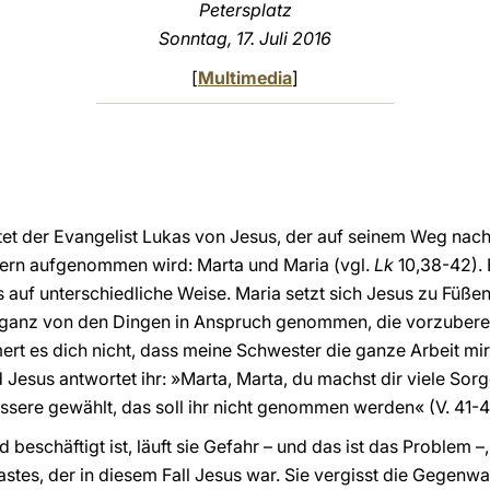
Petersplatz
Sonntag, 17. Juli 2016
[
Multimedia
]
tet der Evangelist Lukas von Jesus, der auf seinem Weg nac
ern aufgenommen wird: Marta und Maria (vgl.
Lk
10,38-42).
es auf unterschiedliche Weise. Maria setzt sich Jesus zu Füße
st ganz von den Dingen in Anspruch genommen, die vorzubere
rt es dich nicht, dass meine Schwester die ganze Arbeit mir 
Und Jesus antwortet ihr: »Marta, Marta, du machst dir viele So
essere gewählt, das soll ihr nicht genommen werden« (V. 41-4
eschäftigt ist, läuft sie Gefahr – und das ist das Problem –
stes, der in diesem Fall Jesus war. Sie vergisst die Gegenwa