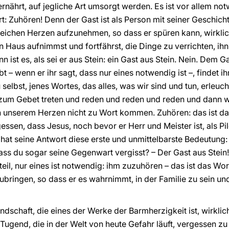
 ernährt, auf jegliche Art umsorgt werden. Es ist vor allem n
t: Zuhören! Denn der Gast ist als Person mit seiner Geschich
chen Herzen aufzunehmen, so dass er spüren kann, wirklich
 Haus aufnimmst und fortfährst, die Dinge zu verrichten, ihn
nn ist es, als sei er aus Stein: ein Gast aus Stein. Nein. Dem
bt – wenn er ihr sagt, dass nur eines notwendig ist –, findet 
elbst, jenes Wortes, das alles, was wir sind und tun, erleuc
 zum Gebet treten und reden und reden und reden und dann 
 in unserem Herzen nicht zu Wort kommen. Zuhören: das ist d
gessen, dass Jesus, noch bevor er Herr und Meister ist, als P
at seine Antwort diese erste und unmittelbarste Bedeutung:
ass du sogar seine Gegenwart vergisst? – Der Gast aus Stei
teil, nur eines ist notwendig: ihm zuzuhören – das ist das Wo
bringen, so dass er es wahrnimmt, in der Familie zu sein und
undschaft, die eines der Werke der Barmherzigkeit ist, wirkli
 Tugend, die in der Welt von heute Gefahr läuft, vergessen zu 