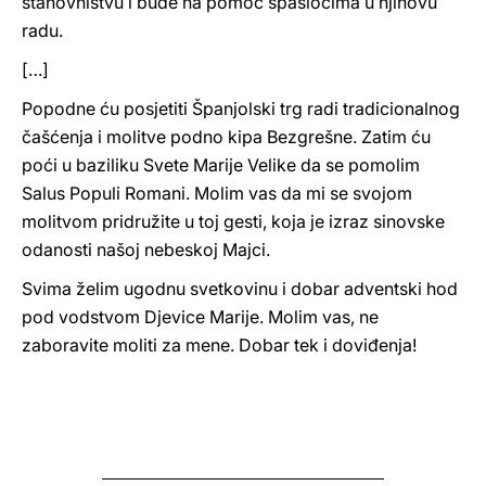
stanovništvu i bude na pomoć spasiocima u njihovu
radu.
[…]
Popodne ću posjetiti Španjolski trg radi tradicionalnog
čašćenja i molitve podno kipa Bezgrešne. Zatim ću
poći u baziliku Svete Marije Velike da se pomolim
Salus Populi Romani. Molim vas da mi se svojom
molitvom pridružite u toj gesti, koja je izraz sinovske
odanosti našoj nebeskoj Majci.
Svima želim ugodnu svetkovinu i dobar adventski hod
pod vodstvom Djevice Marije. Molim vas, ne
zaboravite moliti za mene. Dobar tek i doviđenja!