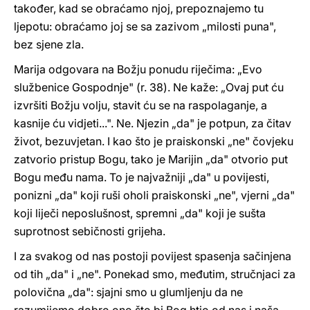
također, kad se obraćamo njoj, prepoznajemo tu
ljepotu: obraćamo joj se sa zazivom „milosti puna",
bez sjene zla.
Marija odgovara na Božju ponudu riječima: „Evo
službenice Gospodnje" (r. 38). Ne kaže: „Ovaj put ću
izvršiti Božju volju, stavit ću se na raspolaganje, a
kasnije ću vidjeti...". Ne. Njezin „da" je potpun, za čitav
život, bezuvjetan. I kao što je praiskonski „ne" čovjeku
zatvorio pristup Bogu, tako je Marijin „da" otvorio put
Bogu među nama. To je najvažniji „da" u povijesti,
ponizni „da" koji ruši oholi praiskonski „ne", vjerni „da"
koji liječi neposlušnost, spremni „da" koji je sušta
suprotnost sebičnosti grijeha.
I za svakog od nas postoji povijest spasenja sačinjena
od tih „da" i „ne". Ponekad smo, međutim, stručnjaci za
polovična „da": sjajni smo u glumljenju da ne