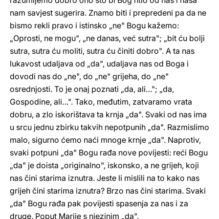
razumijemo dobro ono što bi Bog htio od nas i naša
nam savjest sugerira. Znamo biti i prepredeni pa da ne
bismo rekli pravo i istinsko „ne" Bogu kažemo:
„Oprosti, ne mogu", „ne danas, već sutra"; „bit ću bolji
sutra, sutra ću moliti, sutra ću činiti dobro". A ta nas
lukavost udaljava od „da", udaljava nas od Boga i
dovodi nas do „ne", do „ne" grijeha, do „ne"
osrednjosti. To je onaj poznati „da, ali…"; „da,
Gospodine, ali…". Tako, međutim, zatvaramo vrata
dobru, a zlo iskorištava ta krnja „da". Svaki od nas ima
u srcu jednu zbirku takvih nepotpunih „da". Razmislimo
malo, sigurno ćemo naći mnoge krnje „da". Naprotiv,
svaki potpuni „da" Bogu rađa nove povijesti: reći Bogu
„da" je doista „originalno", iskonsko, a ne grijeh, koji
nas čini starima iznutra. Jeste li mislili na to kako nas
grijeh čini starima iznutra? Brzo nas čini starima. Svaki
„da" Bogu rađa pak povijesti spasenja za nas i za
druge. Poput Marije s njezinim „da".