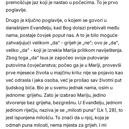
premošćuje jaz koji je nastao u počecima. To je prvo
poglavlje.
Drugo je ključno poglavlje, o kojem se govori u
današnjem Evanđelju, kad Bog dolazi prebivati među
nama, postaje čovjek poput nas. A to je bilo moguće
zahvaljujući velikom „da" - grijeh je „ne"; ovo je „da",
veliko „da" - koji je izrekla Marija prilikom naviještenja.
Zbog toga „da" Isus je započeo svoje putovanje
putovima čovječanstva; počeo ga je u Mariji, provevši
prve mjesece života u majčinu krilu: nije se pojavio kao
već odrasla i jaka osoba, već je prošao sav životni put
ljudskog bića. Bio je u svemu jednak nama, osim u
jednome: grijehu. Zato je izabrao Mariju, jedino
stvorenje bez grijeha, bezgrešnu. U Evanđelju, jednom
jedinom riječju, naziva je se „milosti puna" (Lk 1, 28), to
jest ispunjena milošću. To znači da u njoj, koja je
odmah puna milosti, nema mjesta za grijeh. I mi