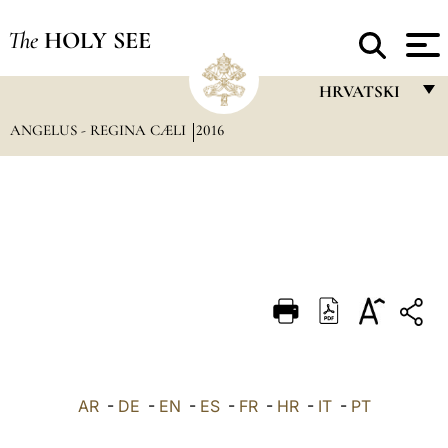
The
HOLY SEE
HRVATSKI
ANGELUS - REGINA CÆLI
2016
FRANÇAIS
ENGLISH
ITALIANO
PORTUGUÊS
ESPAÑOL
DEUTSCH
POLSKI
العربيّة
AR
-
DE
-
EN
-
ES
-
FR
-
HR
-
IT
-
PT
中文