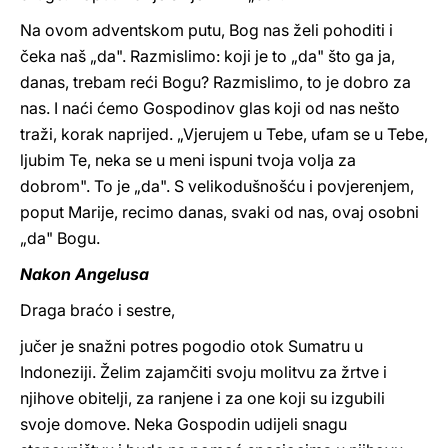
Na ovom adventskom putu, Bog nas želi pohoditi i
čeka naš „da". Razmislimo: koji je to „da" što ga ja,
danas, trebam reći Bogu? Razmislimo, to je dobro za
nas. I naći ćemo Gospodinov glas koji od nas nešto
traži, korak naprijed. „Vjerujem u Tebe, ufam se u Tebe,
ljubim Te, neka se u meni ispuni tvoja volja za
dobrom". To je „da". S velikodušnošću i povjerenjem,
poput Marije, recimo danas, svaki od nas, ovaj osobni
„da" Bogu.
Nakon Angelusa
Draga braćo i sestre,
jučer je snažni potres pogodio otok Sumatru u
Indoneziji. Želim zajamčiti svoju molitvu za žrtve i
njihove obitelji, za ranjene i za one koji su izgubili
svoje domove. Neka Gospodin udijeli snagu