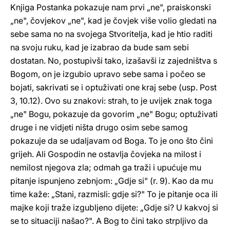
Knjiga Postanka pokazuje nam prvi „ne", praiskonski
„ne", čovjekov „ne", kad je čovjek više volio gledati na
sebe sama no na svojega Stvoritelja, kad je htio raditi
na svoju ruku, kad je izabrao da bude sam sebi
dostatan. No, postupivši tako, izašavši iz zajedništva s
Bogom, on je izgubio upravo sebe sama i počeo se
bojati, sakrivati se i optuživati one kraj sebe (usp. Post
3, 10.12). Ovo su znakovi: strah, to je uvijek znak toga
„ne" Bogu, pokazuje da govorim „ne" Bogu; optuživati
druge i ne vidjeti ništa drugo osim sebe samog
pokazuje da se udaljavam od Boga. To je ono što čini
grijeh. Ali Gospodin ne ostavlja čovjeka na milost i
nemilost njegova zla; odmah ga traži i upućuje mu
pitanje ispunjeno zebnjom: „Gdje si" (r. 9). Kao da mu
time kaže: „Stani, razmisli: gdje si?" To je pitanje oca ili
majke koji traže izgubljeno dijete: „Gdje si? U kakvoj si
se to situaciji našao?". A Bog to čini tako strpljivo da