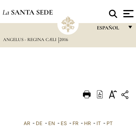
La
SANTA SEDE
ESPAÑOL
ANGELUS - REGINA CÆLI
2016
FRANÇAIS
ENGLISH
ITALIANO
PORTUGUÊS
ESPAÑOL
DEUTSCH
POLSKI
العربيّة
AR
-
DE
-
EN
-
ES
-
FR
-
HR
-
IT
-
PT
中文