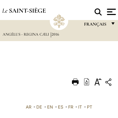
Le
SAINT-SIÈGE
FRANÇAIS
ANGÉLUS - REGINA CÆLI
2016
FRANÇAIS
ENGLISH
ITALIANO
PORTUGUÊS
ESPAÑOL
DEUTSCH
POLSKI
العربيّة
AR
-
DE
-
EN
-
ES
-
FR
-
IT
-
PT
中文