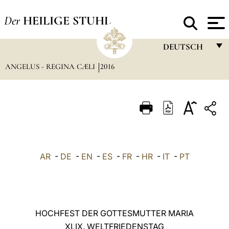
Der
HEILIGE STUHL
DEUTSCH
ANGELUS - REGINA CÆLI
2016
FRANÇAIS
ENGLISH
ITALIANO
PORTUGUÊS
ESPAÑOL
AR
-
DE
-
EN
-
ES
-
FR
-
HR
-
IT
-
PT
DEUTSCH
POLSKI
العربيّة
HOCHFEST DER GOTTESMUTTER MARIA
XLIX. WELTFRIEDENSTAG
中文