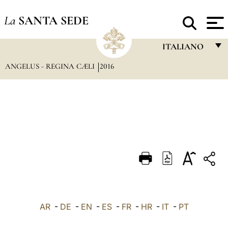
La
SANTA SEDE
ITALIANO
ANGELUS - REGINA CÆLI
2016
FRANÇAIS
ENGLISH
ITALIANO
PORTUGUÊS
ESPAÑOL
DEUTSCH
POLSKI
العربيّة
AR
-
DE
-
EN
-
ES
-
FR
-
HR
-
IT
-
PT
中文