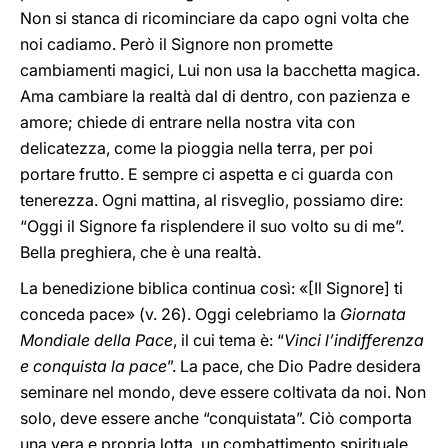
Non si stanca di ricominciare da capo ogni volta che
noi cadiamo. Però il Signore non promette
cambiamenti magici, Lui non usa la bacchetta magica.
Ama cambiare la realtà dal di dentro, con pazienza e
amore; chiede di entrare nella nostra vita con
delicatezza, come la pioggia nella terra, per poi
portare frutto. E sempre ci aspetta e ci guarda con
tenerezza. Ogni mattina, al risveglio, possiamo dire:
“Oggi il Signore fa risplendere il suo volto su di me”.
Bella preghiera, che è una realtà.
La benedizione biblica continua così: «[Il Signore] ti
conceda pace» (v. 26). Oggi celebriamo la
Giornata
Mondiale della Pace
, il cui tema è: “
Vinci l’indifferenza
e conquista la pace
”. La pace, che Dio Padre desidera
seminare nel mondo, deve essere coltivata da noi. Non
solo, deve essere anche “conquistata”. Ciò comporta
una vera e propria lotta, un combattimento spirituale