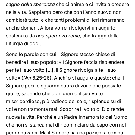
segno della speranza
che ci anima e ci invita a credere
nella vita. Sappiamo però che con l’anno nuovo non
cambierà tutto, e che tanti problemi di ieri rimarranno
anche domani. Allora vorrei rivolgervi un augurio
sostenuto da
una speranza reale
, che traggo dalla
Liturgia di oggi.
Sono le parole con cui il Signore stesso chiese di
benedire il suo popolo: «Il Signore faccia risplendere
per te il suo volto […]. Il Signore rivolga a te il suo
volto» (
Nm
6,25-26). Anch’io vi auguro questo: che il
Signore posi lo sguardo sopra di voi e che possiate
gioire, sapendo che ogni giorno il suo volto
misericordioso, più radioso del sole, risplende su di
voi e non tramonta mai! Scoprire il volto di Dio rende
nuova la vita. Perché è un Padre innamorato dell’uomo,
che non si stanca mai di ricominciare da capo con noi
per rinnovarci. Ma il Signore ha una pazienza con noi!