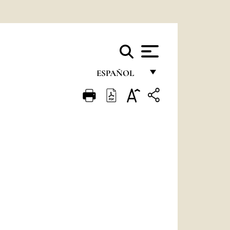
ESPAÑOL
FRANÇAIS
ENGLISH
ITALIANO
PORTUGUÊS
ESPAÑOL
DEUTSCH
POLSKI