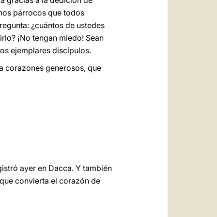
a gracias a la dedición de
enos párrocos que todos
regunta: ¿cuántos de ustedes
uirlo? ¡No tengan miedo! Sean
tos ejemplares discípulos.
sia corazones generosos, que
egistró ayer en Dacca. Y también
 que convierta el corazón de