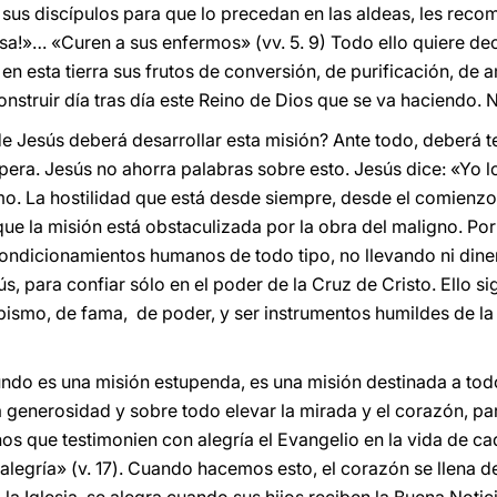
 sus discípulos para que lo precedan en las aldeas, les rec
sa!»… «Curen a sus enfermos» (vv. 5. 9) Todo ello quiere dec
 en esta tierra sus frutos de conversión, de purificación, de 
nstruir día tras día este Reino de Dios que se va haciendo. No
de Jesús deberá desarrollar esta misión? Ante todo, deberá t
 espera. Jesús no ahorra palabras sobre esto. Jesús dice: «Yo
imo. La hostilidad que está desde siempre, desde el comienzo
ue la misión está obstaculizada por la obra del maligno. Por 
condicionamientos humanos de todo tipo, no llevando ni dinero,
 para confiar sólo en el poder de la Cruz de Cristo. Ello s
ibismo, de fama, de poder, y ser instrumentos humildes de la
undo es una misión estupenda, es una misión destinada a todo
a generosidad y sobre todo elevar la mirada y el corazón, pa
os que testimonien con alegría el Evangelio en la vida de ca
alegría» (v. 17). Cuando hacemos esto, el corazón se llena d