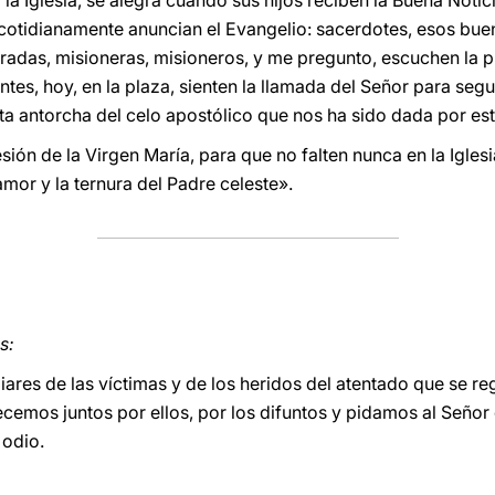
a Iglesia, se alegra cuando sus hijos reciben la Buena Notici
cotidianamente anuncian el Evangelio: sacerdotes, esos bu
radas, misioneras, misioneros, y me pregunto, escuchen la p
tes, hoy, en la plaza, sienten la llamada del Señor para seg
esta antorcha del celo apostólico que nos ha sido dada por es
sión de la Virgen María, para que no falten nunca en la Igle
amor y la ternura del Padre celeste».
s:
iares de las víctimas y de los heridos del atentado que se r
cemos juntos por ellos, por los difuntos y pidamos al Señor
 odio.