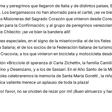
ma y peregrinos que llegaron de Italia y de distintos países. 
Los bergamascos no han ahorrado para el cartel, ¡se ve bie
as Misioneras del Sagrado Corazón que vinieron desde Corea 
an para la Confirmación; y al grupo de peregrinos venezolan
 Chilecito: ¡se ve bien la bandera allí!
s especiales, en el signo de la misericordia: el de los fieles
ía Salaria; el de los socios de la Federación italiana de turism
Cracovia; a los que vinieron en bicicleta y motocicleta desd
ón «Bricciole di speranza di Carla Zichetti», la familia Camili
lbino y Desenzano, y a los de Sassari. En el Año Santo de la
les celebraremos la memoria de Santa María Goretti , la niña
ica valiente merece un aplauso de toda la plaza!
 favor, no se olviden de rezar por mí! ¡Buen almuerzo y hast