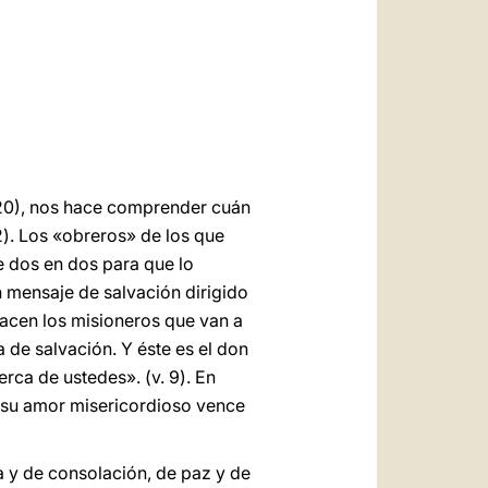
العربيّة
中文
LATINE
-20), nos hace comprender cuán
2). Los «obreros» de los que
e dos en dos para que lo
un mensaje de salvación dirigido
hacen los misioneros que van a
 de salvación. Y éste es el don
erca de ustedes». (v. 9). En
, su amor misericordioso vence
a y de consolación, de paz y de