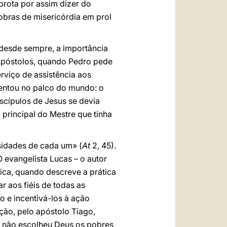
brota por assim dizer do
bras de misericórdia em prol
 desde sempre, a importância
 Apóstolos, quando Pedro pede
rviço de assistência aos
sentou no palco do mundo: o
iscípulos de Jesus se devia
principal do Mestre que tinha
sidades de cada um» (
At
2, 45).
 evangelista Lucas – o autor
rica, quando descreve a prática
r aos fiéis de todas as
 e incentivá-los à ação
ção, pelo apóstolo Tiago,
a não escolheu Deus os pobres