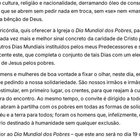
 cultura, religião e nacionalidade, derramando óleo de con
 que se abrem sem pedir nada em troca, sem «se» nem «mas
 a bênção de Deus.
icórdia, quis oferecer à Igreja o
Dia Mundial dos Pobres
, p
da vez mais e melhor sinal concreto da caridade de Cristo 
tros Dias Mundiais instituídos pelos meus Predecessores e s
ente este, que completa o conjunto de tais Dias com um e
o de Jesus pelos pobres.
homens e mulheres de boa vontade a fixar o olhar, neste dia
e pedindo a nossa solidariedade. São nossos irmãos e irmãs
stimular, em primeiro lugar, os crentes, para que reajam à c
ura do encontro. Ao mesmo tempo, o convite é dirigido a to
e abram à partilha com os pobres em todas as formas de sol
céu e a terra para todos; foram os homens que, infelizmente,
ário destinado à humanidade sem qualquer exclusão.
ior ao
Dia Mundial dos Pobres
– que este ano será no dia 1