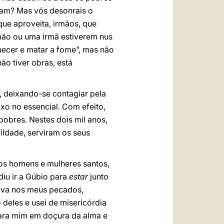
mam? Mas vós desonrais o
que aproveita, irmãos, que
rmão ou uma irmã estiverem nus
quecer e matar a fome”, mas não
ão tiver obras, está
 deixando-se contagiar pela
xo no essencial. Com efeito,
pobres. Nestes dois mil anos,
ildade, serviram os seus
ros homens e mulheres santos,
diu ir a Gúbio para
estar
junto
tava nos meus pecados,
deles e usei de misericórdia
para mim em doçura da alma e