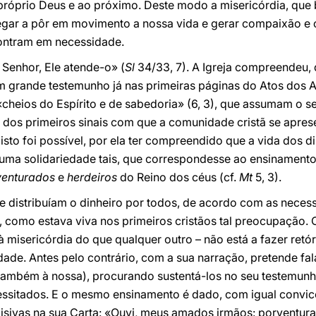
próprio Deus e ao próximo. Deste modo a misericórdia, que 
gar a pôr em movimento a nossa vida e gerar compaixão e o
contram em necessidade.
Senhor, Ele atende-o» (
Sl
34/33, 7). A Igreja compreendeu,
m grande testemunho já nas primeiras páginas do Atos dos
cheios do Espírito e de sabedoria» (6, 3), que assumam o se
m dos primeiros sinais com que a comunidade cristã se apre
isto foi possível, por ela ter compreendido que a vida dos d
uma solidariedade tais, que correspondesse ao ensinamento 
enturados
e
herdeiros
do Reino dos céus (cf.
Mt
5, 3).
 e distribuíam o dinheiro por todos, de acordo com as neces
, como estava viva nos primeiros cristãos tal preocupação. O
misericórdia do que qualquer outro – não está a fazer retó
ade. Antes pelo contrário, com a sua narração, pretende fala
 também à nossa), procurando sustentá-los no seu testemunho
essitados. E o mesmo ensinamento é dado, com igual convic
cisivas na sua Carta: «Ouvi, meus amados irmãos: porventur