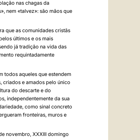
solação nas chagas da
», nem «talvez»: são mãos que
ara que as comunidades cristãs
pelos últimos e os mais
endo já tradição na vida das
lemento requintadamente
, em todos aqueles que estendem
, criados e amados pelo único
ultura do descarte e do
dos, independentemente da sua
idariedade, como sinal concreto
 ergueram fronteiras, muros e
9 de novembro, XXXIII domingo