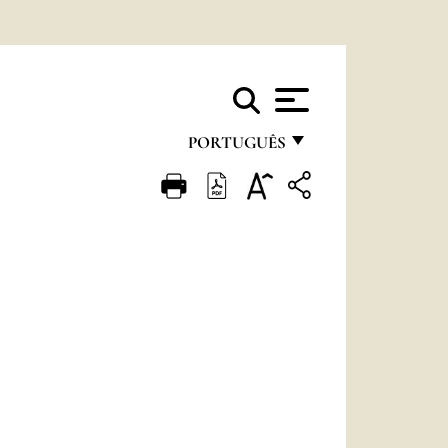
PORTUGUÊS
FRANÇAIS
ENGLISH
ITALIANO
PORTUGUÊS
ESPAÑOL
DEUTSCH
POLSKI