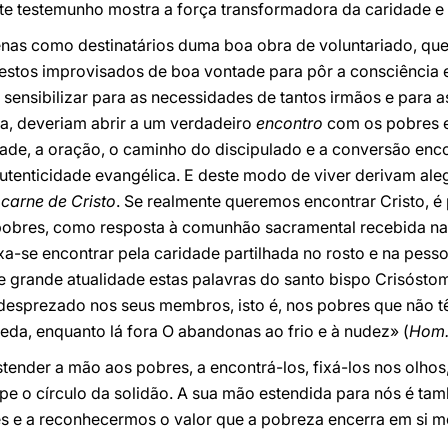
ste testemunho mostra a força transformadora da caridade e o
as como destinatários duma boa obra de voluntariado, que 
estos improvisados de boa vontade para pôr a consciência e
 sensibilizar para as necessidades de tantos irmãos e para as
a, deveriam abrir a um verdadeiro
encontro
com os pobres e
rdade, a oração, o caminho do discipulado e a conversão enc
autenticidade evangélica. E deste modo de viver derivam aleg
a
carne de Cristo
. Se realmente queremos encontrar Cristo, 
bres, como resposta à comunhão sacramental recebida na E
eixa-se encontrar pela caridade partilhada no rosto e na pess
de grande atualidade estas palavras do santo bispo Crisósto
 desprezado nos seus membros, isto é, nos pobres que não t
eda, enquanto lá fora O abandonas ao frio e à nudez» (
Hom.
nder a mão aos pobres, a encontrá-los, fixá-los nos olhos,
mpe o círculo da solidão. A sua mão estendida para nós é t
s e a reconhecermos o valor que a pobreza encerra em si 