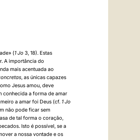
العربيّة
中文
LATINE
ade» (
1 Jo
3, 18). Estas
. A importância do
inda mais acentuada ao
concretas
, as únicas capazes
 como Jesus amou, deve
m conhecida a forma de amar
meiro a amar foi Deus (cf.
1 Jo
im não pode ficar sem
rasa de tal forma o coração,
ecados. Isto é possível, se a
 mover a nossa vontade e os