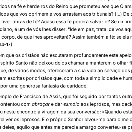
icos na fé e herdeiros do Reino que prometeu aos que O a
icos que vos oprimem e vos arrastam aos tribunais? (…) De 
 tiver obras de fé? Acaso essa fé poderá salvá-lo? Se um i
diano, e um de vós lhes disser: “Ide em paz, tratai de vos a
 corpo, de que lhes aproveitará? Assim também a fé: se ela n
4-17).
 que os cristãos não escutaram profundamente este apelo,
pírito Santo não deixou de os chamar a manterem o olhar fi
ue, de vários modos, ofereceram a sua vida ao serviço dos 
ram escritas por cristãos que, com toda a simplicidade e hum
por uma generosa fantasia da caridade!
mplo de Francisco de Assis, que foi seguido por tantos out
 contentou com
abraçar
e dar
esmola
aos leprosos, mas deci
ou neste encontro a viragem da sua conversão: «Quando es
l ver os leprosos. E o próprio Senhor levou-me para o meio 
me deles, aquilo que antes me parecia amargo converteu-se 