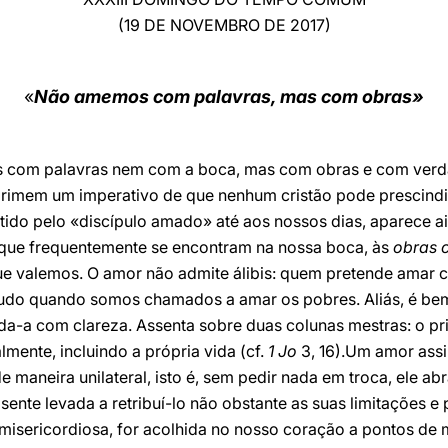
(19 DE NOVEMBRO DE 2017)
«
Não amemos com palavras, mas com obras»
os com palavras nem com a boca, mas com obras e com verd
rimem um imperativo de que nenhum cristão pode prescindir
ido pelo «discípulo amado» até aos nossos dias, aparece a
que frequentemente se encontram na nossa boca, às
obras 
ue valemos. O amor não admite álibis: quem pretende amar
tudo quando somos chamados a amar os pobres. Aliás, é be
da-a com clareza. Assenta sobre duas colunas mestras: o pri
lmente, incluindo a própria vida (cf.
1 Jo
3, 16).Um amor ass
 maneira unilateral, isto é, sem pedir nada em troca, ele ab
ente levada a retribuí-lo não obstante as suas limitações e p
 misericordiosa, for acolhida no nosso coração a pontos de