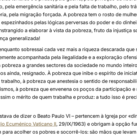
, pela emergência sanitária e pela falta de trabalho, pelo tr
séria, pela migração forçada. A pobreza tem o rosto de mulh
s, espezinhados pelas lógicas perversas do poder e do dinh
trangido a elaborar à vista da pobreza, fruto da injustiça so
ença generalizada!
, enquanto sobressai cada vez mais a riqueza descarada que
temente acompanhada pela ilegalidade e a exploração ofens
 pobreza a grandes sectores da sociedade no mundo inteiro.
 ainda, resignado. À pobreza que inibe o espírito de iniciat
rabalho, à pobreza que anestesia o sentido de responsabilid
tismos, à pobreza que envenena os poços da participação e 
assim o mérito de quem trabalha e produz: a tudo isso é pr
ava de dizer o Beato Paulo VI – pertencem à Igreja por «dir
lio Ecuménico Vaticano II
, 29/IX/1963) e obrigam à opção fun
 para acolher os pobres e socorrê-los: são mãos que levam