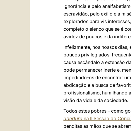
ignorância e pelo analfabetismo
escravidão, pelo exílio e a mi
explorados para vis interesse
completo o elenco que se é cons
avidez de poucos e da indifer
Infelizmente, nos nossos dias
poucos privilegiados, frequen
causa escândalo a extensão da
pode permanecer inerte e, menos
impedindo-os de encontrar um t
abdicação e a busca de favori
profissionalismo, humilhando 
visão da vida e da sociedade.
Todos estes pobres – como gost
abertura
na II Sessão do Concí
benditas as mãos que se abrem