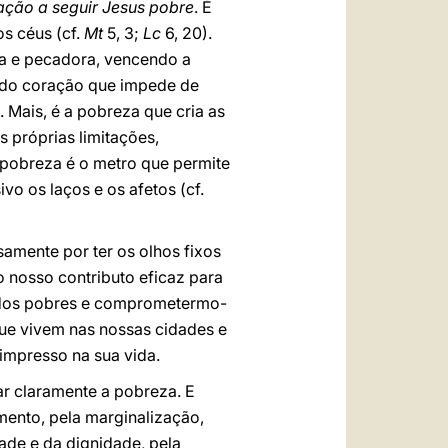
ção a seguir Jesus pobre
. É
s céus (cf.
Mt
5, 3;
Lc
6, 20).
da e pecadora, vencendo a
e do coração que impede de
. Mais, é a pobreza que cria as
s próprias limitações,
 pobreza é o metro que permite
o os laços e os afetos (cf.
amente por ter os olhos fixos
 nosso contributo eficaz para
o dos pobres e comprometermo-
ue vivem nas nossas cidades e
impresso na sua vida.
r claramente a pobreza. E
mento, pela marginalização,
dade e da dignidade, pela