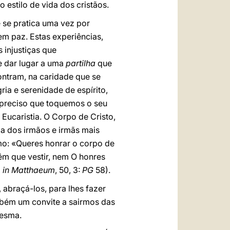
 estilo de vida dos cristãos.
se pratica uma vez por
m paz. Estas experiências,
 injustiças que
 dar lugar a uma
partilha
que
ontram, na caridade que se
ria e serenidade de espírito,
é preciso que toquemos o seu
ucaristia. O Corpo de Cristo,
oa dos irmãos e irmãs mais
mo: «Queres honrar o corpo de
êm que vestir, nem O honres
 in Matthaeum
, 50, 3:
PG
58).
 abraçá-los, para lhes fazer
ambém um convite a sairmos das
mesma.