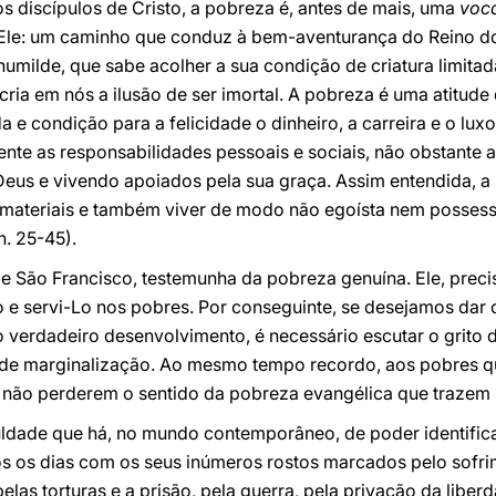
 discípulos de Cristo, a pobreza é, antes de mais, uma
voca
Ele: um caminho que conduz à bem-aventurança do Reino do
umilde, que sabe acolher a sua condição de criatura limita
cria em nós a ilusão de ser imortal. A pobreza é uma atitud
e condição para a felicidade o dinheiro, a carreira e o luxo
nte as responsabilidades pessoais e sociais, não obstante a
eus e vivendo apoiados pela sua graça. Assim entendida, a
 materiais e também viver de modo não egoísta nem possessiv
 n. 25-45).
 São Francisco, testemunha da pobreza genuína. Ele, precis
 e servi-Lo nos pobres. Por conseguinte, se desejamos dar o
o verdadeiro desenvolvimento, é necessário escutar o grit
 de marginalização. Ao mesmo tempo recordo, aos pobres q
não perderem o sentido da pobreza evangélica que trazem 
ldade que há, no mundo contemporâneo, de poder identifica
os os dias com os seus inúmeros rostos marcados pelo sofri
pelas torturas e a prisão, pela guerra, pela privação da liber