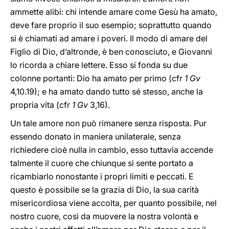
ammette alibi: chi intende amare come Gesù ha amato,
deve fare proprio il suo esempio; soprattutto quando
si è chiamati ad amare i poveri. Il modo di amare del
Figlio di Dio, d’altronde, è ben conosciuto, e Giovanni
lo ricorda a chiare lettere. Esso si fonda su due
colonne portanti: Dio ha amato per primo (cfr
1 Gv
4,10.19); e ha amato dando tutto sé stesso, anche la
propria vita (cfr
1 Gv
3,16).
Un tale amore non può rimanere senza risposta. Pur
essendo donato in maniera unilaterale, senza
richiedere cioè nulla in cambio, esso tuttavia accende
talmente il cuore che chiunque si sente portato a
ricambiarlo nonostante i propri limiti e peccati. E
questo è possibile se la grazia di Dio, la sua carità
misericordiosa viene accolta, per quanto possibile, nel
nostro cuore, così da muovere la nostra volontà e