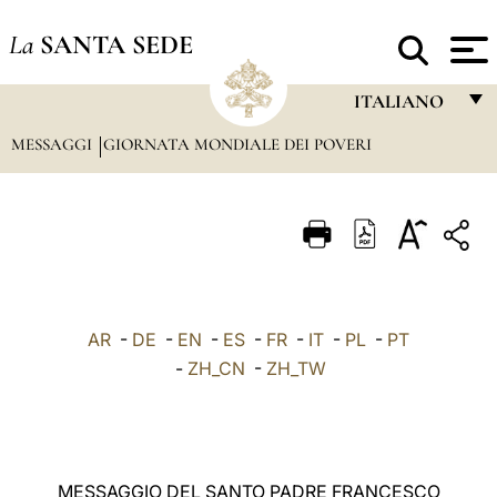
La
SANTA SEDE
ITALIANO
MESSAGGI
GIORNATA MONDIALE DEI POVERI
FRANÇAIS
ENGLISH
ITALIANO
PORTUGUÊS
ESPAÑOL
AR
-
DE
-
EN
-
ES
-
FR
-
IT
-
PL
-
PT
DEUTSCH
-
ZH_CN
-
ZH_TW
POLSKI
العربيّة
MESSAGGIO DEL SANTO PADRE FRANCESCO
中文