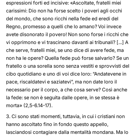
espressioni forti ed incisive: «Ascoltate, fratelli miei
carissimi: Dio non ha forse scelto i poveri agli occhi
del mondo, che sono ricchi nella fede ed eredi del
Regno, promesso a quelli che lo amano?
Voi invece
avete disonorato il povero! Non sono forse i ricchi che
vi opprimono e vi trascinano davanti ai tribunali? [...] A
che serve, fratelli miei, se uno dice di avere fede, ma
non ha le opere? Quella fede può forse salvarlo? Se un
fratello o una sorella sono senza vestiti e sprovvisti del
cibo quotidiano e uno di voi dice loro: “Andatevene in
pace, riscaldatevi e saziatevi”, ma non date loro il
necessario per il corpo, a che cosa serve? Così anche
la fede: se non è seguita dalle opere, in se stessa è
morta» (2,5-6.14-17).
3. Ci sono stati momenti, tuttavia, in cui i cristiani non
hanno ascoltato fino in fondo questo appello,
lasciandosi contagiare dalla mentalità mondana. Ma lo