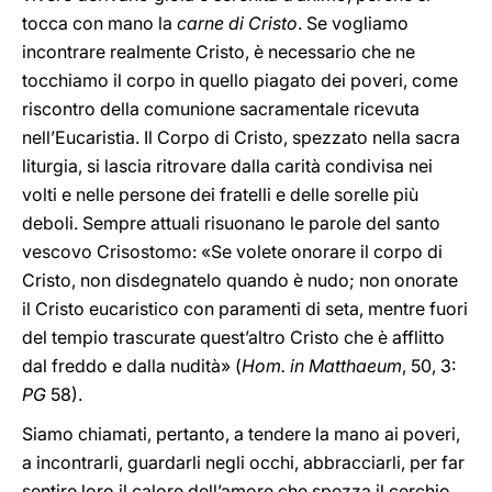
tocca con mano la
carne di Cristo
. Se vogliamo
incontrare realmente Cristo, è necessario che ne
tocchiamo il corpo in quello piagato dei poveri, come
riscontro della comunione sacramentale ricevuta
nell’Eucaristia. Il Corpo di Cristo, spezzato nella sacra
liturgia, si lascia ritrovare dalla carità condivisa nei
volti e nelle persone dei fratelli e delle sorelle più
deboli. Sempre attuali risuonano le parole del santo
vescovo Crisostomo: «Se volete onorare il corpo di
Cristo, non disdegnatelo quando è nudo; non onorate
il Cristo eucaristico con paramenti di seta, mentre fuori
del tempio trascurate quest’altro Cristo che è afflitto
dal freddo e dalla nudità»
(
Hom. in Matthaeum
, 50, 3:
PG
58).
Siamo chiamati, pertanto, a tendere la mano ai poveri,
a incontrarli, guardarli negli occhi, abbracciarli, per far
sentire loro il calore dell’amore che spezza il cerchio