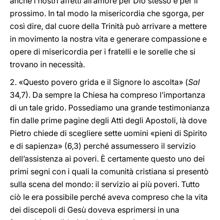
anche i nostri affetti all’amore per Dio stesso e per il
prossimo. In tal modo la misericordia che sgorga, per
così dire, dal cuore della Trinità può arrivare a mettere
in movimento la nostra vita e generare compassione e
opere di misericordia per i fratelli e le sorelle che si
trovano in necessità.
2. «Questo povero grida e il Signore lo ascolta» (
Sal
34,7). Da sempre la Chiesa ha compreso l’importanza
di un tale grido. Possediamo una grande testimonianza
fin dalle prime pagine degli Atti degli Apostoli, là dove
Pietro chiede di scegliere sette uomini «pieni di Spirito
e di sapienza» (6,3) perché assumessero il servizio
dell’assistenza ai poveri. È certamente questo uno dei
primi segni con i quali la comunità cristiana si presentò
sulla scena del mondo: il servizio ai più poveri. Tutto
ciò le era possibile perché aveva compreso che la vita
dei discepoli di Gesù doveva esprimersi in una