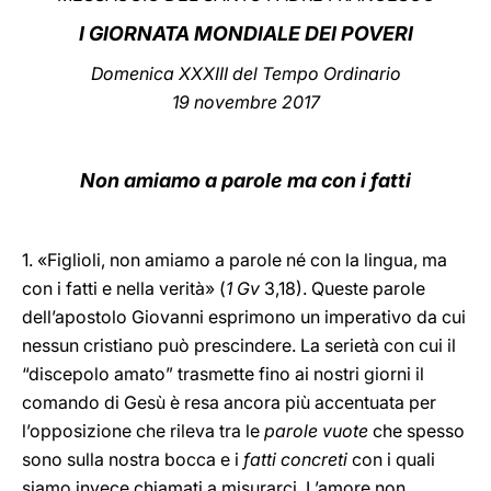
I GIORNATA MONDIALE DEI POVERI
LATINE
Domenica XXXIII del Tempo Ordinario
19 novembre 2017
Non amiamo a parole ma con i fatti
1. «Figlioli, non amiamo a parole né con la lingua, ma
con i fatti e nella verità» (
1 Gv
3,18). Queste parole
dell’apostolo Giovanni esprimono un imperativo da cui
nessun cristiano può prescindere. La serietà con cui il
“discepolo amato” trasmette fino ai nostri giorni il
comando di Gesù è resa ancora più accentuata per
l’opposizione che rileva tra le
parole vuote
che spesso
sono sulla nostra bocca e i
fatti concreti
con i quali
siamo invece chiamati a misurarci. L’amore non