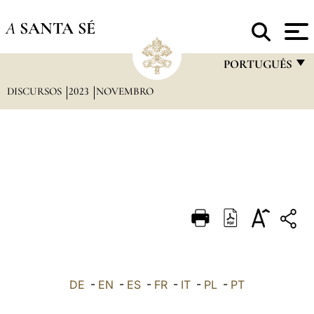
A
SANTA SÉ
PORTUGUÊS
DISCURSOS
2023
NOVEMBRO
FRANÇAIS
ENGLISH
ITALIANO
PORTUGUÊS
ESPAÑOL
DEUTSCH
POLSKI
العربيّة
DE
-
EN
-
ES
-
FR
-
IT
-
PL
-
PT
中文