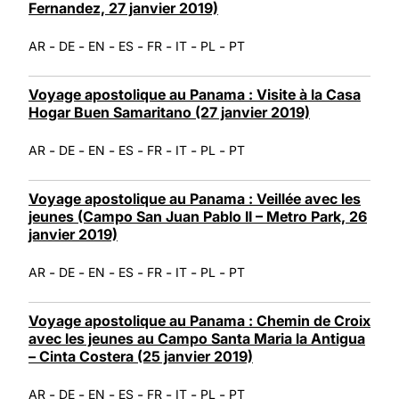
Fernandez, 27 janvier 2019)
-
-
-
-
-
-
-
AR
DE
EN
ES
FR
IT
PL
PT
Voyage apostolique au Panama : Visite à la Casa
Hogar Buen Samaritano (27 janvier 2019)
-
-
-
-
-
-
-
AR
DE
EN
ES
FR
IT
PL
PT
Voyage apostolique au Panama : Veillée avec les
jeunes (Campo San Juan Pablo II – Metro Park, 26
janvier 2019)
-
-
-
-
-
-
-
AR
DE
EN
ES
FR
IT
PL
PT
Voyage apostolique au Panama : Chemin de Croix
avec les jeunes au Campo Santa Maria la Antigua
– Cinta Costera (25 janvier 2019)
-
-
-
-
-
-
-
AR
DE
EN
ES
FR
IT
PL
PT