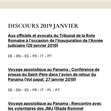
LATINE
DISCOURS 2019 JANVIER
Aux officiels et avocats du Tribunal de la Rote
Romaine à l'occasion de l'inauguration de l'Année
judiciaire (29 janvier 2019)
-
-
-
-
-
DE
EN
ES
FR
IT
PT
Voyage apostolique au Panama : Conférence de
presse du Saint-Père dans l'avion de retour du
Panama (Vol papal, 27 janvier 2019)
-
-
-
-
-
-
DE
EN
ES
FR
IT
PL
PT
Voyage apostolique au Panama : Rencontre avec
les volontaires des JMJ (Stade Rommel