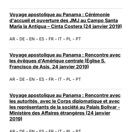
Voyage apostolique au Panama : Cérémonie
d'accueil et ouverture des JMJ au Campo Santa
Maria la Antigua – Cinta Costera (24 janvier 2019)
-
-
-
-
-
-
-
AR
DE
EN
ES
FR
IT
PL
PT
Voyage apostolique au Panama : Rencontre avec
les évêques d'Amérique centrale (Église S.
Francisco de Asis, 24 janvier 2019)
-
-
-
-
-
-
-
AR
DE
EN
ES
FR
IT
PL
PT
Voyage apostolique au Panama : Rencontre avec
les autorités, avec le Corps diplomatique et avec
les représentants de la société au Palais Bolivar -
Ministère des Affaires étrangères (24 janvier
2019)
-
-
-
-
-
-
-
AR
DE
EN
ES
FR
IT
PL
PT