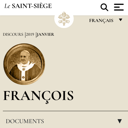
Le
SAINT-SIÈGE
FRANÇAIS
FRANÇAIS
DISCOURS
2019
JANVIER
ENGLISH
ITALIANO
PORTUGUÊS
ESPAÑOL
DEUTSCH
FRANÇOIS
POLSKI
العربيّة
DOCUMENTS
中文
▸