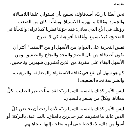
نفسه.
نحن أيضًا يا ربّ، أصدقاؤك، نسمح بأن تستولي علينا اللامبالاة
والجمود. وغالبًا ما يهزمنا الانسياق ويشلّنا. كان من الصعب
رؤيتك في الأخ الذي يعاني: فقد حوّلنا نظرنا كيلا نراه؛ والتجأنا في
الضجيج، كيلا نسمع. وأغلقنا أفواهنا، كي لا نصرخ.
نفس التجربة على الدوام: من الأسهل أو من "المفيد" أكثر أن
نكون أصدقاء مَن نالَ النصرَ والمجدَ والنجاح والتصفيق. ومن
الأسهل البقاء على مقربة من الذين يُعتبرون شهيرين وناجحين
.
كم هو سهل أن نقع في ثقافة الاستقواء والمضايقة والترهيب،
والشراسة تجاه الضعيف
!
ليس الأمر كذلك بالنسبة لك، يا ربّ: لقد تمثلّت عبر الصليب بكلَّ
معاناة، وبكلّ من يشعر بالنسيان
.
ليس الأمر كذلك بالنسبة لك، يا ربّ، لأنك أردت أن تحتضن كلّ
الذين غالبًا ما نعتبرهم غير جديرين بالعناق، بالمداعبة، بالبركة؛ أو
أسوأ من ذلك، لا نلاحظ حتى أنهم بحاجة إليها، نتجاهلهم.