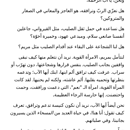
ونحن، يا أب الرحمة،
هل نعزّي الربّ ونرافقه، هو العاجز والمعاني في الصغار
والمتروكين؟
هل نساعده في حمل ثقل الصليب، مثل القيرواني، جاعلين
أنفسنا صانعي سلام، ومبدعي عهود، وخميرة أخوّة؟
هل لنا الشجاعة على البقاء عند أقدام الصليب مثل مريم؟
لنتأمل بمريم، الامرأة القوية. نريد أن نتعلم منها كيف نبقى
واقفين بجانب الصليب. بنفس قرارها وشجاعتها، دون تهرّب أو
سراب. عرفت كيف ترافق ألم ابنها، ابنك أيها الآب؛ وتدعمه
بنظرتها وتحميه بقلبها. ألم عاشته، ولكنه لم يحنيها. لقد كانت
المرأة القوية، امرأة الـ "نعم"، التي دعمت ورافقت، وحمت
واحتضنت. إنها حارسة الرجاء العظيمة
.
نحن أيضاً أيها الآب، نريد أن نكون كنيسة تدعم وترافق، تعرف
كيف تقول: أنا هنا!، في حياة العديد من
المسحاء
الذين يسيرون
بجانبنا، وفي صلبانهم.