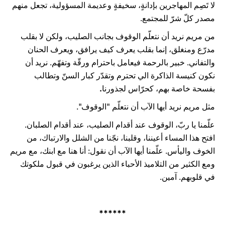
لا تَصِم المهاجرين بإدانةٍ، سخيفةٍ وعديمة المسؤولية، تجعل منهم
مصدر كلّ شرّ للمجتمع.
من مريم نريد أن نتعلّم الوقوف بجانب الصليب، ولكن لا بقلب
مدرّع ومنغلق، إنما بقلب يعرف كيف يرافق، ويعرف الحنان
والتفاني. خبير بالرحمة فيعامل باحترام ورقّة وتفهّم. نريد أن
نكون كنيسة الذاكرة الي تحترم وتقدّر كبار السنّ وتطالب
بفسحة خاصة بهم، كحرّاس لجذورنا
.
مثل مريم نريد أيها الآب أن نتعلّم "الوقوف".
علّمنا يا ربّ، الوقوف عند أقدام الصليب، عند أقدام الصلبان.
افتح هذا المساء أعيننا، وقلبنا، نجّنا من الشلل والارتباك، من
الخوف واليأس. علّمنا أيها الآب أن نقول: أنا هنا مع ابنك، مع مريم
ومع الكثير من التلاميذ الأحباء الذين يرغبون في قبول ملكوتك
في قلوبهم. آمين.
******