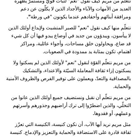
نتعلّم من مريم كيف نقول "نعم" لثبات قويّ ومستمرّ يظهره
العديد من الأمهات والآباء والأجداد الذين لا يكلّون عن دعم
ومرافقة أبنائهم وأحفادهم عندما يكونون "في ورطة
".
نتعلّم منها كيف نقول "نعم" للصبر المتشبث ولإبداع أولئك الذين
لا ييأسون، ويبدؤون من جديد في أوضاع يبدو فيها أن كل شيء
قد ضاع، ويحاولون خلق مساحات، وأجواء عائلية، ومراكز
اهتمام، تكون بمثابة يد ممدودة في الصعوبات.
من مريم نتعلّم القوّة لنقول "نعم" لأولئك الذين لم يسكتوا ولا
يسكتون إزاء ثقافة المعاملة السيّئة والاعتداء، والتشكيك
بالمصداقية والتعدّ، ويعملون على توفير الفرص والظروف الأمنية
والحماية.
من مريم نتعلّم أن نقبل ونستضيف جميع أولئك الذين عانوا من
التخلّي، والذين اضطرّوا إلى ترك أراضيهم وجذورهم وأسرتهم
وعملهم، أو فقدوها
.
مثل مريم نريد أيها الآب، أن نكون كنيسة، الكنيسة التي تعزّز
ثقافة قادرة على الاستضافة والحماية والتعزيز والإدماج. كنيسة