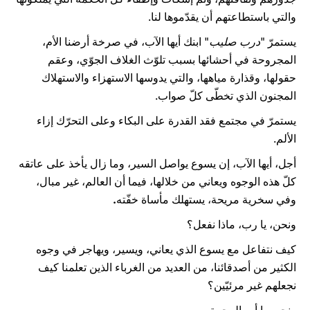
والتي باستطاعتهم أن يقدّموها لنا.
يستمرّ "
درب صليب
" ابنك أيها الآب، في صرخة أرضنا الأم،
المجروحة في أحشائها بسبب تلوّث الغلاف الجوّي، وعقم
حقولها، وقذارة مياهها، والتي يدوسها الاستهزاء والاستهلاك
المجنون الذي تخطّى كلّ صواب.
يستمرّ في مجتمع فقد القدرة على البكاء وعلى التحرّك إزاء
الألم.
أجل، أيها الآب، إن يسوع يواصل السير، وما زال يأخذ على عاتقه
كلّ هذه الوجوه ويعاني من خلالها، فيما أن العالم، غير مبال،
وفي سخرية مريحة، يستهلك مأساة خفّته
.
ونحن، يا رب، ماذا نفعل؟
كيف نتفاعل مع يسوع الذي يعاني، ويسير، ويهاجر في وجوه
الكثير من أصدقائنا، من العديد من الغرباء الذين تعلمنا كيف
نجعلهم غير مرئيّين؟