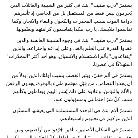
يستمرّ "
درب صليب
" ابنك في كثير من الشبيبة والعائلات الذين
يُحرمون ليس فقط من المستقبل بل من الحاضر، إذ تأسرهم
دوامة الموت بسبب المخدرات والكحول والبغاء والاتجار. وكما
تقاسموا ملابسك، يا رب، هكذا يتقاسمون كرامتهم ويعنّفونها.
يستمرّ "
درب صليب
" ابنك في وجوه الشبيبة العابسة والذين
فقدوا القدرة على الحلم بالغد، وعلى إبداعه واختراعه، والذين
"يتقاعدون" بألم الاستسلام والانسياق، وهو أحد أكثر "المخدّرات"
استهلاكًا في عصرنا.
يستمرّ في ألم خفيّ، ويثير الغضب بسبب أولئك الذين، بدلاً من
أن يجدوا التضامن، من قِبَلِ مجتمع مليء بالوفرة، يجدون الرفضَ
والألمَ والبؤسَ، وعلاوة على ذلك يُشار إليهم ويعاملون وكأنهم
سبب كلّ شرّ اجتماعي ومسؤولون عنه
.
تستمرّ آلام ابنك في الوحدة المستسلمة التي يعيشها المسنّون
الذين نتركهم في تخليهم واستبعادهم.
تستمرّ في السكان الأصليين، الذين جُرّدوا من أراضيهم، ومن
جذورهم وثقافتهم، وتمّ إسكات وإطفاء كلّ الحكمة التي يملكونها