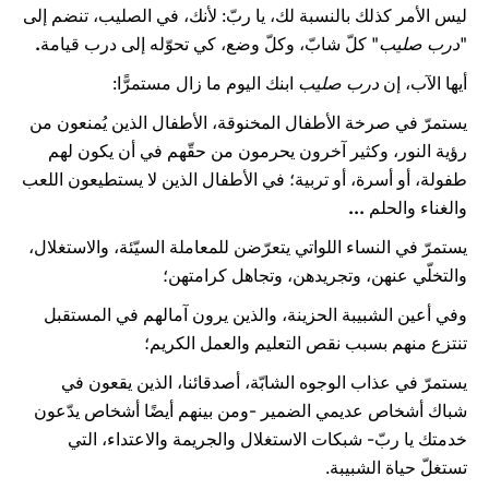
ليس الأمر كذلك بالنسبة لك، يا ربّ: لأنك، في الصليب، تنضم إلى
"
درب صليب
" كلّ شابّ، وكلّ وضع، كي تحوّله إلى درب قيامة
.
أيها الآب، إن
درب صليب
ابنك اليوم ما زال مستمرًّا:
يستمرّ في صرخة الأطفال المخنوقة، الأطفال الذين يُمنعون من
رؤية النور، وكثير آخرون يحرمون من حقّهم في أن يكون لهم
طفولة، أو أسرة، أو تربية؛ في الأطفال الذين لا يستطيعون اللعب
والغناء والحلم
...
يستمرّ في النساء اللواتي يتعرّضن للمعاملة السيّئة، والاستغلال،
والتخلّي عنهن، وتجريدهن، وتجاهل كرامتهن؛
وفي أعين الشبيبة الحزينة، والذين يرون آمالهم في المستقبل
تنتزع منهم بسبب نقص التعليم والعمل الكريم؛
يستمرّ في عذاب الوجوه الشابّة، أصدقائنا، الذين يقعون في
شباك أشخاص عديمي الضمير -ومن بينهم أيضًا أشخاص يدّعون
خدمتك يا ربّ- شبكات الاستغلال والجريمة والاعتداء، التي
تستغلّ حياة الشبيبة.