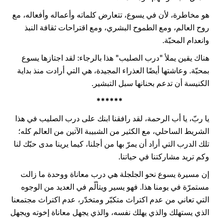
هو مخاطرة، لأن في يسوع، تتعارض كلماته وأعماله وأفعاله، مع
روح العالم، ومع الطموح البشري، ومع اقتراحات ثقافة النبذ
وانعدام المحبّة.
هناك يقين يملأ "درب الصليب" هذا بالرجاء: لقد اجتازها يسوع
بمحبّة. وعاشتها أيضًا العذراء المجيدة، هي التي أرادت منذ بداية
الكنيسة أن تدعم بحنانها سبل التبشير.
******
يا ربّ، يا أب الرحمة، لقد رافقنا ابنك على درب الصليب في هذا
الشريط الساحلي، مع الكثير من الشبيبة الآتين من العالم كله؛
تلك الدرب التي أراد أن يمرّ بها من أجلنا، كيما يرينا مدى حبّك لنا
وكم تريد مشاركتنا في حياتنا.
إن مسيرة يسوع نحو الجلجلة هي درب معاناة ووحدة ما زالت
مستمرّة في يومنا هذا. فهو يسير ويتألّم في العديد من الوجوه
التي تعاني من عدم اكتراث متكبّر ومتخدّر، عدم اكتراث مجتمعنا
الذي يستهلك والذي يهلك نفسه، والذي يجهل معاناة إخوته ويجهل