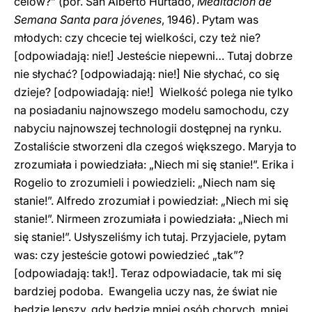
celów?” (por. San Alberto Hurtado,
Meditación de
Semana Santa para jóvenes
, 1946). Pytam was
młodych: czy chcecie tej wielkości, czy też nie?
[odpowiadają: nie!] Jesteście niepewni… Tutaj dobrze
nie słychać? [odpowiadają: nie!] Nie słychać, co się
dzieje? [odpowiadają: nie!] Wielkość polega nie tylko
na posiadaniu najnowszego modelu samochodu, czy
nabyciu najnowszej technologii dostępnej na rynku.
Zostaliście stworzeni dla czegoś większego. Maryja to
zrozumiała i powiedziała: „Niech mi się stanie!”. Erika i
Rogelio to zrozumieli i powiedzieli: „Niech nam się
stanie!”. Alfredo zrozumiał i powiedział: „Niech mi się
stanie!”. Nirmeen zrozumiała i powiedziała: „Niech mi
się stanie!”. Usłyszeliśmy ich tutaj. Przyjaciele, pytam
was: czy jesteście gotowi powiedzieć „tak”?
[odpowiadają: tak!]. Teraz odpowiadacie, tak mi się
bardziej podoba. Ewangelia uczy nas, że świat nie
będzie lepszy, gdy będzie mniej osób chorych, mniej