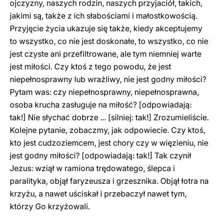
ojczyzny, naszych rodzin, naszych przyjaciół, takich,
jakimi są, także z ich słabościami i małostkowością.
Przyjęcie życia ukazuje się także, kiedy akceptujemy
to wszystko, co nie jest doskonałe, to wszystko, co nie
jest czyste ani przefiltrowane, ale tym niemniej warte
jest miłości. Czy ktoś z tego powodu, że jest
niepełnosprawny lub wrażliwy, nie jest godny miłości?
Pytam was: czy niepełnosprawny, niepełnosprawna,
osoba krucha zasługuje na miłość? [odpowiadają:
tak!] Nie słychać dobrze ... [silniej: tak!] Zrozumieliście.
Kolejne pytanie, zobaczmy, jak odpowiecie. Czy ktoś,
kto jest cudzoziemcem, jest chory czy w więzieniu, nie
jest godny miłości? [odpowiadają: tak!] Tak czynił
Jezus: wziął w ramiona trędowatego, ślepca i
paralityka, objął faryzeusza i grzesznika. Objął łotra na
krzyżu, a nawet uściskał i przebaczył nawet tym,
którzy Go krzyżowali.