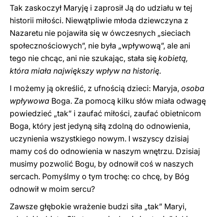
Tak zaskoczył Maryję i zaprosił Ją do udziału w tej
historii miłości. Niewątpliwie młoda dziewczyna z
Nazaretu nie pojawiła się w ówczesnych „sieciach
społecznościowych”, nie była „wpływową”, ale ani
tego nie chcąc, ani nie szukając, stała się
kobietą,
która miała największy wpływ na historię.
I możemy ją określić, z ufnością dzieci: Maryja,
osoba
wpływowa
Boga. Za pomocą kilku słów miała odwagę
powiedzieć „tak” i zaufać miłości, zaufać obietnicom
Boga, który jest jedyną siłą zdolną do odnowienia,
uczynienia wszystkiego nowym. I wszyscy dzisiaj
mamy coś do odnowienia w naszym wnętrzu. Dzisiaj
musimy pozwolić Bogu, by odnowił coś w naszych
sercach. Pomyślmy o tym trochę: co chcę, by Bóg
odnowił w moim sercu?
Zawsze głębokie wrażenie budzi siła „tak” Maryi,