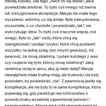
młodej kobiety. Siła tego „niech mi się stanie”, jakie
powiedziała aniołowi. To było coś innego niż bierna
lub zrezygnowana akceptacja. Maryja nie znała tego
wyrażenia: widzimy, co się dzieje. Była zdecydowana,
zrozumiała, o co chodziło i powiedziała „tak”, nie
wykrzykując słów. To było coś znacznie więcej, coś
innego. Było to „tak” osób, które chcą się
zaangażować i podjąć ryzyko, które chcą postawić
wszystko na jedną szalę, bez innych gwarancji, niż
pewność, że niosą obietnicę. I pytam każdego z was:
czy czujecie się tymi, którzy niosą obietnicę? Jaką
obietnicę niosę w sercu, aby ją nieść dalej? Maryja
niewątpliwie miała trudną misję, ale trudności nie były
powodem, by powiedzieć „nie”. Z pewnością jawiły się
komplikacje, ale nie były to te same komplikacje, które
pojawiają się, gdy paraliżuje nas tchórzostwo z
powodu braku wcześniej zapewnionej jasności i
bezpieczeństwa. Maryja nie kupiła ubezpieczenia na