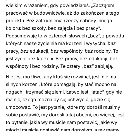
wielkim wrażeniem, gdy powiedziałeś: „Zacząłem
pracować w budownictwie, aż do zakończenia tego
projektu. Bez zatrudnienia rzeczy nabrały innego
koloru: bez szkoły, bez zajęcia i bez pracy”.
Podsumowuję to w czterech słowach „bez”, z powodu
których nasze życie nie ma korzeni i wysycha:
bez
pracy,
bez
edukacji,
bez
wspólnoty,
bez
rodziny. To
jest życie bez korzeni. Bez pracy, bez edukacji, bez
wspólnoty i bez rodziny. Te cztery „bez” zabijają.
Nie jest możliwe, aby ktoś się rozwinął, jeśli nie ma
silnych korzeni, które pomagają, by stać mocno na
nogach i trzymać się ziemi. Łatwo jest „latać”, gdy nie
ma nic, czego można by się uchwycić, gdzie się
umocować. To jest pytanie, które my dorośli musimy
sobie postawić, my dorośli tutaj obecni, co więcej, jest
to pytanie, jakie wy musicie nam postawić, jakie wy
młodzi musicie postawić nam dorosłym, a my mamy