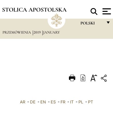
STOLICA APOSTOLSKA
POLSKI
PRZEMÓWIENIA
2019
JANUARY
FRANÇAIS
ENGLISH
ITALIANO
PORTUGUÊS
ESPAÑOL
DEUTSCH
POLSKI
AR
-
DE
-
EN
-
ES
-
FR
-
IT
-
PL
العربيّة
-
PT
中文