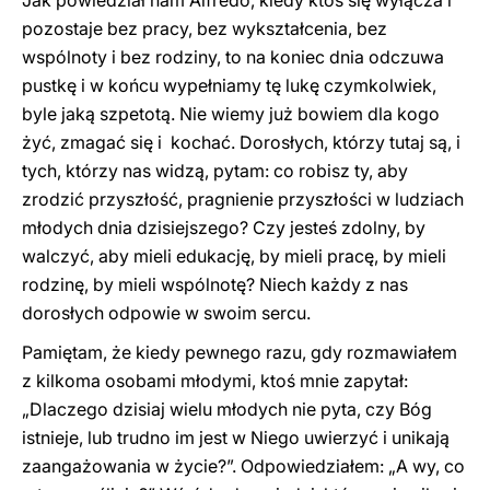
Jak powiedział nam Alfredo, kiedy ktoś się wyłącza i
pozostaje bez pracy, bez wykształcenia, bez
wspólnoty i bez rodziny, to na koniec dnia odczuwa
pustkę i w końcu wypełniamy tę lukę czymkolwiek,
byle jaką szpetotą. Nie wiemy już bowiem dla kogo
żyć, zmagać się i kochać. Dorosłych, którzy tutaj są, i
tych, którzy nas widzą, pytam: co robisz ty, aby
zrodzić przyszłość, pragnienie przyszłości w ludziach
młodych dnia dzisiejszego? Czy jesteś zdolny, by
walczyć, aby mieli edukację, by mieli pracę, by mieli
rodzinę, by mieli wspólnotę? Niech każdy z nas
dorosłych odpowie w swoim sercu.
Pamiętam, że kiedy pewnego razu, gdy rozmawiałem
z kilkoma osobami młodymi, ktoś mnie zapytał:
„Dlaczego dzisiaj wielu młodych nie pyta, czy Bóg
istnieje, lub trudno im jest w Niego uwierzyć i unikają
zaangażowania w życie?”. Odpowiedziałem: „A wy, co