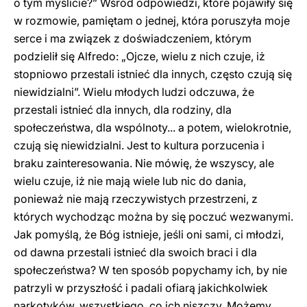
o tym myślicie?” Wśród odpowiedzi, które pojawiły się
w rozmowie, pamiętam o jednej, która poruszyła moje
serce i ma związek z doświadczeniem, którym
podzielił się Alfredo: „Ojcze, wielu z nich czuje, iż
stopniowo przestali istnieć dla innych, często czują się
niewidzialni”. Wielu młodych ludzi odczuwa, że
przestali istnieć dla innych, dla rodziny, dla
społeczeństwa, dla wspólnoty... a potem, wielokrotnie,
czują się niewidzialni. Jest to kultura porzucenia i
braku zainteresowania. Nie mówię, że wszyscy, ale
wielu czuje, iż nie mają wiele lub nic do dania,
ponieważ nie mają rzeczywistych przestrzeni, z
których wychodząc można by się poczuć wezwanymi.
Jak pomyślą, że Bóg istnieje, jeśli oni sami, ci młodzi,
od dawna przestali istnieć dla swoich braci i dla
społeczeństwa? W ten sposób popychamy ich, by nie
patrzyli w przyszłość i padali ofiarą jakichkolwiek
narkotyków, wszystkiego, co ich niszczy. Możemy