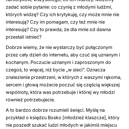
zadać sobie pytanie: co czynię z młodymi ludźmi,
których widzę? Czy ich krytykuję, czy może mnie nie
interesują? Czy im pomagam, czy też mnie nie
interesują? Czy to prawda, że dla mnie od dawna
przestali istnieć?
Dobrze wiemy, że nie wystarczy być połączonym
przez cały dzień do internetu, aby czuć się uznanym i
kochanym. Poczucie uznanym i zaproszonym do
czegoś, to więcej, niż bycie „w sieci”. Oznacza
znalezienie przestrzeni, w których z waszymi rękoma,
sercem i głową możecie poczuć się częścią większej
wspólnoty, która was potrzebuje i której wy młodzi
również potrzebujecie.
A to bardzo dobrze rozumieli święci. Myślę na
przykład o księdzu Bosko [młodzież klaszcze], który
nie poszedł szukać ludzi młodych w jakimiś miejscu