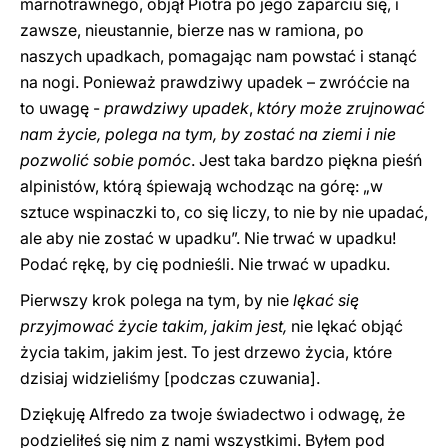
marnotrawnego, objął Piotra po jego zaparciu się, i
zawsze, nieustannie, bierze nas w ramiona, po
naszych upadkach, pomagając nam powstać i stanąć
na nogi. Ponieważ prawdziwy upadek – zwróćcie na
to uwagę -
prawdziwy upadek
,
który może zrujnować
nam życie, polega na tym, by zostać na ziemi i nie
pozwolić sobie pomóc
. Jest taka bardzo piękna pieśń
alpinistów, którą śpiewają wchodząc na górę: „w
sztuce wspinaczki to, co się liczy, to nie by nie upadać,
ale aby nie zostać w upadku”. Nie trwać w upadku!
Podać rękę, by cię podnieśli. Nie trwać w upadku.
Pierwszy krok polega na tym, by nie
lękać się
przyjmować życie takim, jakim jest,
nie lękać objąć
życia takim, jakim jest. To jest drzewo życia, które
dzisiaj widzieliśmy [podczas czuwania].
Dziękuję Alfredo za twoje świadectwo i odwagę, że
podzieliłeś się nim z nami wszystkimi. Byłem pod