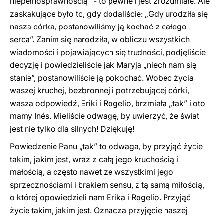
niepełnosprawnością” - to pewne i jest zrozumiałe. Ale
zaskakujące było to, gdy dodaliście: „Gdy urodziła się
nasza córka, postanowiliśmy ją kochać z całego
serca”. Zanim się narodziła, w obliczu wszystkich
wiadomości i pojawiających się trudności, podjęliście
decyzję i powiedzieliście jak Maryja „niech nam się
stanie”, postanowiliście ją pokochać. Wobec życia
waszej kruchej, bezbronnej i potrzebującej córki,
wasza odpowiedź, Eriki i Rogelio, brzmiała „tak” i oto
mamy Inés. Mieliście odwagę, by uwierzyć, że świat
jest nie tylko dla silnych! Dziękuję!
Powiedzenie Panu „tak” to odwaga, by przyjąć życie
takim, jakim jest, wraz z całą jego kruchością i
małością, a często nawet ze wszystkimi jego
sprzecznościami i brakiem sensu, z tą samą miłością,
o której opowiedzieli nam Erika i Rogelio. Przyjąć
życie takim, jakim jest. Oznacza przyjęcie naszej