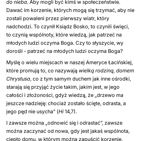
do nieba.
Aby mogli być kimś w społeczeństwie.
Dawać im korzenie, których mogą się trzymać, aby nie
zostali powaleni przez pierwszy wiatr, który
nadchodzi. To czynił Ksiądz Bosko, to czynili święci,
to czynią wspólnoty, które wiedzą, jak patrzeć na
młodych ludzi oczyma Boga. Czy to słyszycie, wy
dorośli - patrzeć na młodych ludzi oczyma Boga?
Myślę o wielu miejscach w naszej Ameryce Łacińskiej,
które promują to, co nazywają
wielką rodziną, domem
Chrystusa
, co z tym samym duchem jak inne ośrodki,
starają się przyjąć życie takim, jakim jest, w jego
całości i złożoności, gdyż wiedzą, że „drzewo ma
jeszcze nadzieję: chociaż zostało ścięte, odrasta, a
jego pęd nie usycha” (
Hi
14,7).
I zawsze można „odnowić się i odrastać”, zawsze
można zaczynać od nowa, gdy jest jakaś wspólnota,
ciepło domu, w którym można zapuścić korzenie,