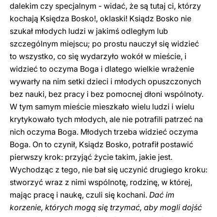
dalekim czy specjalnym - widać, że są tutaj ci, którzy
kochają Księdza Bosko!, oklaski! Ksiądz Bosko nie
szukał młodych ludzi w jakimś odległym lub
szczególnym miejscu; po prostu nauczył się widzieć
to wszystko, co się wydarzyło wokół w mieście, i
widzieć to oczyma Boga i dlatego wielkie wrażenie
wywarły na nim setki dzieci i młodych opuszczonych
bez nauki, bez pracy i bez pomocnej dłoni wspólnoty.
W tym samym mieście mieszkało wielu ludzi i wielu
krytykowało tych młodych, ale nie potrafili patrzeć na
nich oczyma Boga. Młodych trzeba widzieć oczyma
Boga. On to czynił, Ksiądz Bosko, potrafił postawić
pierwszy krok: przyjąć życie takim, jakie jest.
Wychodząc z tego, nie bał się uczynić drugiego kroku:
stworzyć wraz z nimi wspólnotę, rodzinę, w której,
mając pracę i naukę, czuli się kochani.
Dać im
korzenie, których mogą się trzymać, aby mogli dojść