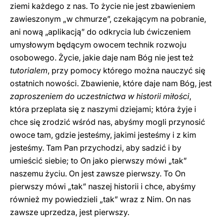
ziemi każdego z nas. To życie nie jest zbawieniem
zawieszonym „w chmurze”, czekającym na pobranie,
ani nową „aplikacją” do odkrycia lub ćwiczeniem
umysłowym będącym owocem technik rozwoju
osobowego. Życie, jakie daje nam Bóg nie jest też
tutorialem
, przy pomocy którego można nauczyć się
ostatnich nowości. Zbawienie, które daje nam Bóg, jest
zaproszeniem
do uczestnictwa w historii miłości
,
która przeplata się z naszymi dziejami; która żyje i
chce się zrodzić wśród nas, abyśmy mogli przynosić
owoce tam, gdzie jesteśmy, jakimi jesteśmy i z kim
jesteśmy. Tam Pan przychodzi, aby sadzić i by
umieścić siebie; to On jako pierwszy mówi „tak”
naszemu życiu. On jest zawsze pierwszy. To On
pierwszy mówi „tak” naszej historii i chce, abyśmy
również my powiedzieli „tak” wraz z Nim. On nas
zawsze uprzedza, jest pierwszy.