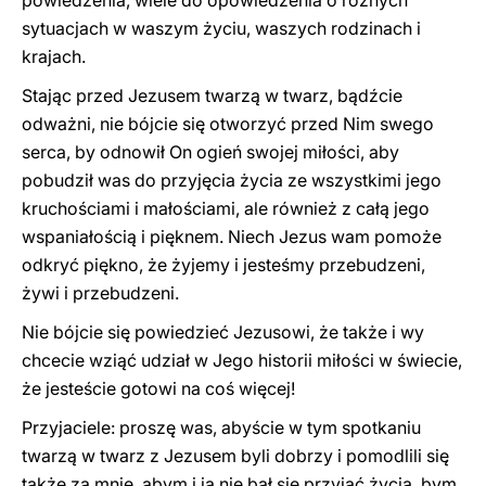
powiedzenia, wiele do opowiedzenia o różnych
sytuacjach w waszym życiu, waszych rodzinach i
krajach.
Stając przed Jezusem twarzą w twarz, bądźcie
odważni, nie bójcie się otworzyć przed Nim swego
serca, by odnowił On ogień swojej miłości, aby
pobudził was do przyjęcia życia ze wszystkimi jego
kruchościami i małościami, ale również z całą jego
wspaniałością i pięknem. Niech Jezus wam pomoże
odkryć piękno, że żyjemy i jesteśmy przebudzeni,
żywi i przebudzeni.
Nie bójcie się powiedzieć Jezusowi, że także i wy
chcecie wziąć udział w Jego historii miłości w świecie,
że jesteście gotowi na coś więcej!
Przyjaciele: proszę was, abyście w tym spotkaniu
twarzą w twarz z Jezusem byli dobrzy i pomodlili się
także za mnie, abym i ja nie bał się przyjąć życia, bym