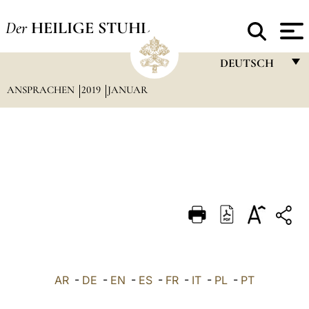
Der
HEILIGE STUHL
DEUTSCH
ANSPRACHEN
2019
JANUAR
FRANÇAIS
ENGLISH
ITALIANO
PORTUGUÊS
ESPAÑOL
DEUTSCH
POLSKI
العربيّة
AR
-
DE
-
EN
-
ES
-
FR
-
IT
-
PL
-
PT
中文