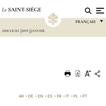
Le
SAINT-SIÈGE
FRANÇAIS
DISCOURS
2019
JANVIER
FRANÇAIS
ENGLISH
ITALIANO
PORTUGUÊS
ESPAÑOL
DEUTSCH
POLSKI
العربيّة
AR
-
DE
-
EN
-
ES
-
FR
-
IT
-
PL
-
PT
中文