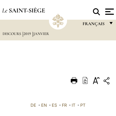
Le
SAINT-SIÈGE
FRANÇAIS
DISCOURS
2019
JANVIER
FRANÇAIS
ENGLISH
ITALIANO
PORTUGUÊS
ESPAÑOL
DEUTSCH
POLSKI
العربيّة
DE
-
EN
-
ES
-
FR
-
IT
-
PT
中文