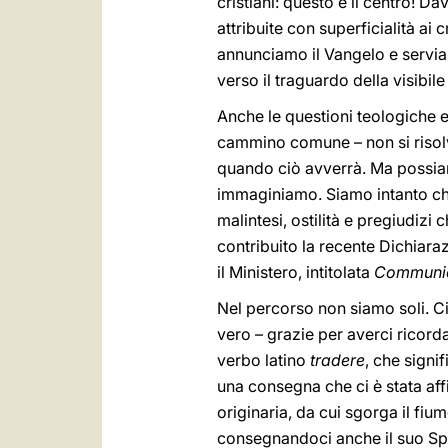
cristiani: questo è il centro! 
attribuite con superficialità ai
annunciamo il Vangelo e servia
verso il traguardo della visibile
Anche le questioni teologiche e
cammino comune – non si risol
quando ciò avverrà. Ma possiam
immaginiamo. Siamo intanto chia
malintesi, ostilità e pregiudizi
contribuito la recente Dichiara
il Ministero, intitolata
Communio
Nel percorso non siamo soli. C
vero – grazie per averci ricor
verbo latino
tradere
, che signi
una consegna che ci è stata af
originaria, da cui sgorga il fium
consegnandoci anche il suo Spi