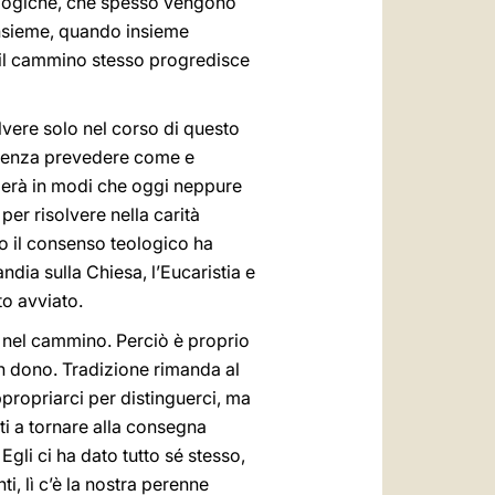
ciologiche, che spesso vengono
 insieme, quando insieme
e il cammino stesso progredisce
lvere solo nel corso di questo
 senza prevedere come e
iderà in modi che oggi neppure
er risolvere nella carità
rso il consenso teologico ha
dia sulla Chiesa, l’Eucaristia e
to avviato.
 nel cammino. Perciò è proprio
n dono. Tradizione rimanda al
ppropriarci per distinguerci, ma
i a tornare alla consegna
 Egli ci ha dato tutto sé stesso,
ti, lì c’è la nostra perenne