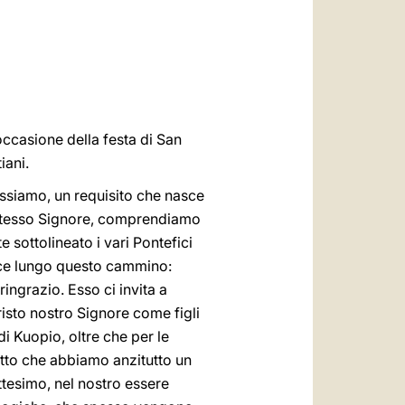
العربيّة
中文
LATINE
occasione della festa di San
iani.
ssiamo, un requisito che nasce
o stesso Signore, comprendiamo
ottolineato i vari Pontefici
esce lungo questo cammino:
ingrazio. Esso ci invita a
Cristo nostro Signore come figli
di Kuopio, oltre che per le
fatto che abbiamo anzitutto un
ttesimo, nel nostro essere