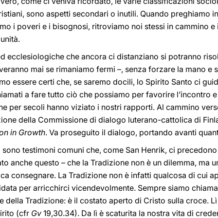
Davvero, come ci veniva ricordato, le varie classificazioni so
 cristiani, sono aspetti secondari o inutili. Quando preghiamo
mo i poveri e i bisognosi, ritroviamo noi stessi in cammino 
 unità.
d ecclesiologiche che ancora ci distanziano si potranno riso
veranno mai se rimaniamo fermi –, senza forzare la mano e
o essere certi che, se saremo docili, lo Spirito Santo ci gu
mati a fare tutto ciò che possiamo per favorire l’incontro e p
 che per secoli hanno viziato i nostri rapporti. Al cammino ve
zione della Commissione di dialogo luterano-cattolica di Finlan
n in Growth
. Va proseguito il dialogo, portando avanti quan
i sono testimoni comuni che, come San Henrik, ci precedono
dato anche questo – che la Tradizione non è un dilemma, ma u
fica consegnare. La Tradizione non è infatti qualcosa di cui a
fidata per arricchirci vicendevolmente. Sempre siamo chiamat
e della Tradizione: è il costato aperto di Cristo sulla croce. Lì
rito (cfr
Gv
19,30.34). Da lì è scaturita la nostra vita di creden