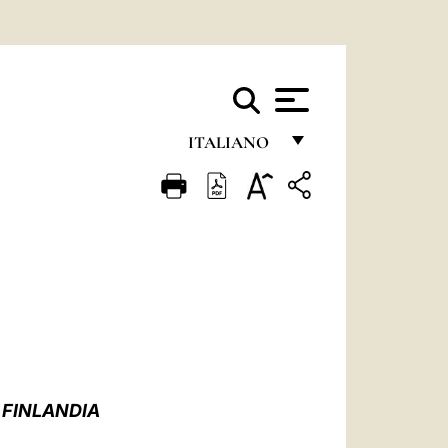
ITALIANO
FRANÇAIS
ENGLISH
ITALIANO
PORTUGUÊS
ESPAÑOL
DEUTSCH
 FINLANDIA
POLSKI