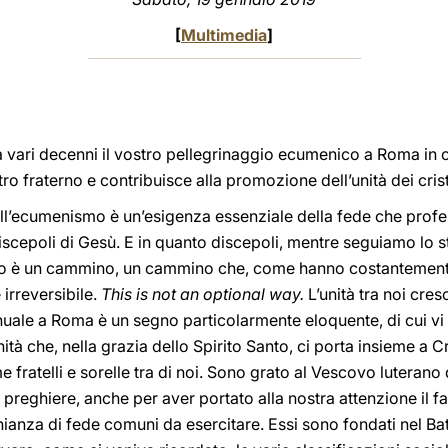
[
Multimedia
]
a vari decenni il vostro pellegrinaggio ecumenico a Roma in 
ro fraterno e contribuisce alla promozione dell’unità dei crist
l’ecumenismo è un’esigenza essenziale della fede che profe
 discepoli di Gesù. E in quanto discepoli, mentre seguiamo l
o è un cammino, un cammino che, come hanno costantemente s
 irreversibile.
This is not an optional way.
L’unità tra noi cr
nuale a Roma è un segno particolarmente eloquente, di cui vi r
nità che, nella grazia dello Spirito Santo, ci porta insieme a 
fratelli e sorelle tra di noi. Sono grato al Vescovo luterano 
e preghiere, anche per aver portato alla nostra attenzione il 
onianza di fede comuni da esercitare. Essi sono fondati nel Ba