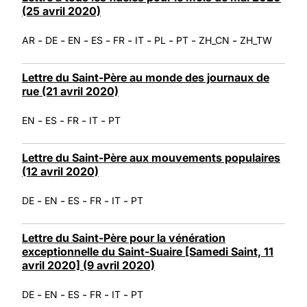
(25 avril 2020)
-
-
-
-
-
-
-
-
-
AR
DE
EN
ES
FR
IT
PL
PT
ZH_CN
ZH_TW
Lettre du Saint-Père au monde des journaux de
rue (21 avril 2020)
-
-
-
-
EN
ES
FR
IT
PT
Lettre du Saint-Père aux mouvements populaires
(12 avril 2020)
-
-
-
-
-
DE
EN
ES
FR
IT
PT
Lettre du Saint-Père pour la vénération
exceptionnelle du Saint-Suaire [Samedi Saint, 11
avril 2020] (9 avril 2020)
-
-
-
-
-
DE
EN
ES
FR
IT
PT