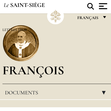
Le
SAINT-SIÈGE
FRANÇAIS
FRANÇAIS
LETTRES
2020
ENGLISH
ITALIANO
PORTUGUÊS
FRANÇOIS
ESPAÑOL
DEUTSCH
POLSKI
DOCUMENTS
▸
العربيّة
中文