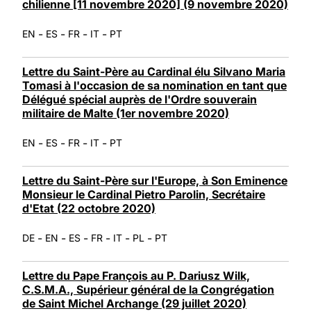
chilienne [11 novembre 2020] (9 novembre 2020)
-
-
-
-
EN
ES
FR
IT
PT
Lettre du Saint-Père au Cardinal élu Silvano Maria
Tomasi à l'occasion de sa nomination en tant que
Délégué spécial auprès de l'Ordre souverain
militaire de Malte (1er novembre 2020)
-
-
-
-
EN
ES
FR
IT
PT
Lettre du Saint-Père sur l'Europe, à Son Eminence
Monsieur le Cardinal Pietro Parolin, Secrétaire
d'Etat (22 octobre 2020)
-
-
-
-
-
-
DE
EN
ES
FR
IT
PL
PT
Lettre du Pape François au P. Dariusz Wilk,
C.S.M.A., Supérieur général de la Congrégation
de Saint Michel Archange (29 juillet 2020)