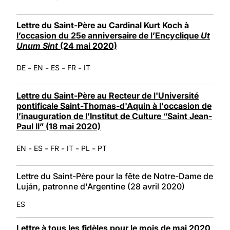
Lettre du Saint-Père au Cardinal Kurt Koch à
l’occasion du 25e anniversaire de l’Encyclique
Ut
Unum Sint
(24 mai 2020)
-
-
-
-
DE
EN
ES
FR
IT
Lettre du Saint-Père au Recteur de l'Université
pontificale Saint-Thomas-d'Aquin à l'occasion de
l’inauguration de l’Institut de Culture “Saint Jean-
Paul II” (18 mai 2020)
-
-
-
-
-
EN
ES
FR
IT
PL
PT
Lettre du Saint-Père pour la fête de Notre-Dame de
Luján, patronne d'Argentine (28 avril 2020)
ES
Lettre à tous les fidèles pour le mois de mai 2020