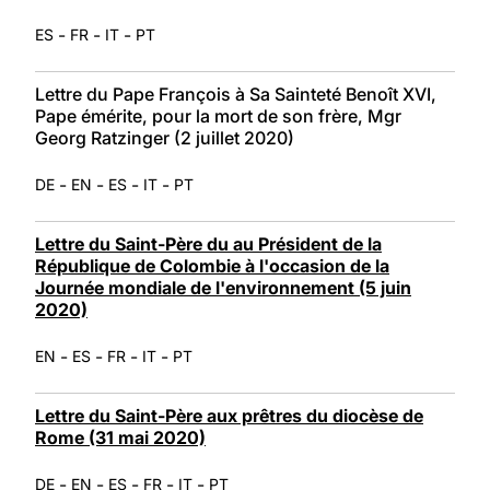
-
-
-
ES
FR
IT
PT
Lettre du Pape François à Sa Sainteté Benoît XVI,
Pape émérite, pour la mort de son frère, Mgr
Georg Ratzinger (2 juillet 2020)
-
-
-
-
DE
EN
ES
IT
PT
Lettre du Saint-Père du au Président de la
République de Colombie à l'occasion de la
Journée mondiale de l'environnement (5 juin
2020)
-
-
-
-
EN
ES
FR
IT
PT
Lettre du Saint-Père aux prêtres du diocèse de
Rome (31 mai 2020)
-
-
-
-
-
DE
EN
ES
FR
IT
PT