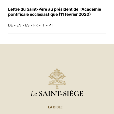
Lettre du Saint-Père au président de l'Académie
pontificale ecclésiastique (11 février 2020)
-
-
-
-
-
DE
EN
ES
FR
IT
PT
Le
SAINT-SIÈGE
LA BIBLE