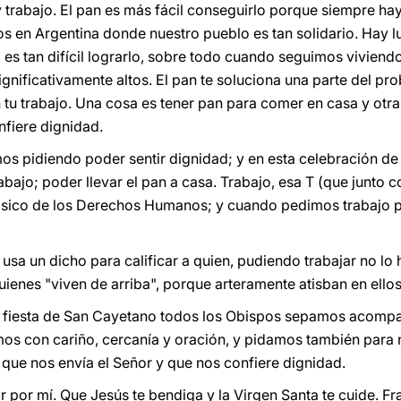
rabajo. El pan es más fácil conseguirlo porque siempre hay
os en Argentina donde nuestro pueblo es tan solidario. Hay 
o es tan difícil lograrlo, sobre todo cuando seguimos vivien
gnificativamente altos. El pan te soluciona una parte del p
 tu trabajo. Una cosa es tener pan para comer en casa y otra
nfiere dignidad.
s pidiendo poder sentir dignidad; y en esta celebración d
abajo; poder llevar el pan a casa. Trabajo, esa T (que junto c
ásico de los Derechos Humanos; y cuando pedimos trabajo pa
usa un dicho para calificar a quien, pudiendo trabajar no lo h
enes "viven de arriba", porque arteramente atisban en ellos 
a fiesta de San Cayetano todos los Obispos sepamos acomp
mos con cariño, cercanía y oración, y pidamos también para 
al que nos envía el Señor y que nos confiere dignidad.
ar por mí. Que Jesús te bendiga y la Virgen Santa te cuide. F