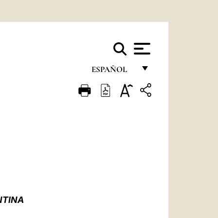
ESPAÑOL
FRANÇAIS
ENGLISH
ITALIANO
PORTUGUÊS
ESPAÑOL
DEUTSCH
NTINA
POLSKI