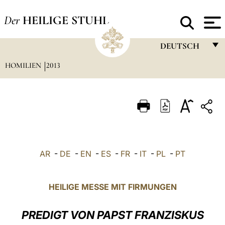
Der
HEILIGE STUHL
DEUTSCH
HOMILIEN
2013
FRANÇAIS
ENGLISH
ITALIANO
PORTUGUÊS
ESPAÑOL
AR
-
DE
-
EN
-
ES
-
FR
-
IT
-
PL
-
PT
DEUTSCH
POLSKI
HEILIGE MESSE MIT FIRMUNGEN
العربيّة
PREDIGT VON PAPST FRANZISKUS
中文