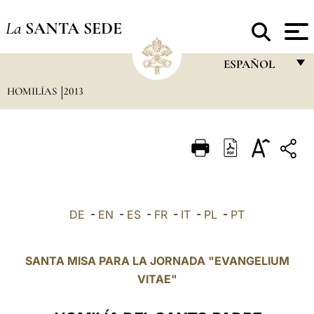
La
SANTA SEDE
ESPAÑOL
HOMILÍAS
2013
FRANÇAIS
ENGLISH
ITALIANO
PORTUGUÊS
ESPAÑOL
DE
-
EN
-
ES
-
FR
-
IT
-
PL
-
PT
DEUTSCH
POLSKI
SANTA MISA PARA LA JORNADA "EVANGELIUM
VITAE"
العربيّة
中文