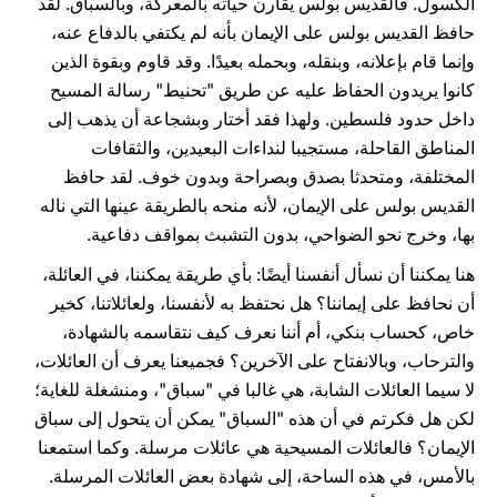
الكسول. فالقديس بولس يقارن حياته بالمعركة، وبالسباق. لقد
حافظ القديس بولس على الإيمان بأنه لم يكتفي بالدفاع عنه،
وإنما قام بإعلانه، وبنقله، وبحمله بعيدًا. وقد قاوم وبقوة الذين
كانوا يريدون الحفاظ عليه عن طريق "تحنيط" رسالة المسيح
داخل حدود فلسطين. ولهذا فقد أختار وبشجاعة أن يذهب إلى
المناطق القاحلة، مستجيبا لنداءات البعيدين، والثقافات
المختلفة، ومتحدثا بصدق وبصراحة وبدون خوف. لقد حافظ
القديس بولس على الإيمان، لأنه منحه بالطريقة عينها التي ناله
بها، وخرج نحو الضواحي، بدون التشبث بمواقف دفاعية.
هنا يمكننا أن نسأل أنفسنا أيضًا: بأي طريقة يمكننا، في العائلة،
أن نحافظ على إيماننا؟ هل نحتفظ به لأنفسنا، ولعائلاتنا، كخير
خاص، كحساب بنكي، أم أننا نعرف كيف نتقاسمه بالشهادة،
والترحاب، وبالانفتاح على الآخرين؟ فجميعنا يعرف أن العائلات،
لا سيما العائلات الشابة، هي غالبا في "سباق"، ومنشغلة للغاية؛
لكن هل فكرتم في أن هذه "السباق" يمكن أن يتحول إلى سباق
الإيمان؟ فالعائلات المسيحية هي عائلات مرسلة. وكما استمعنا
بالأمس، في هذه الساحة، إلى شهادة بعض العائلات المرسلة.