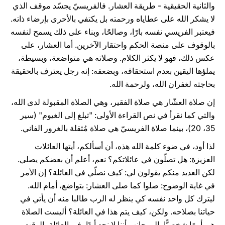
والثانية الحقيقية - طريقة العشار. فالفريسيّ يجسّد موقف الذي
لا يشكر الله على عطاياه ورحمته بل يكتفي بالأحرى بإرضاء ذاته.
فيعتبر الفريسي نفسه بارًا، وصالحًا، وبناء على ذلك يسمح لنفسه
بالوقوف على منصة الحكم واحتقار الآخرين. أما العشار، على
عكس ذلك، فهو لا يكثر الكلام. وصلاته هي متواضعة، وبسيطة،
يملؤها اليقين بعدم استحقاقه، وبضعفه: إنه رجل يعترف بالحقيقة
بحاجته لغفران الله، ولرحمة الله.
إن صلاة العشّار هي صلاة الفقير، وهي الصلاة المقبولة لدى الله،
والتي كما نقرأ في نص القراءة الأولى: "تبلغ إلى الغيوم" (سير
35، 20)، بينما صلاة الفريسيّ هي صلاة مُثقلة بالغرور الفاني.
لذا أود، في ضوء كلمة الله هذه، أن أسألكم، أيتها العائلات
العزيزة: هل تصلّون في عائلاتكم؟ نعم، أعلم أن بعضكم يصلي.
لكن العديد منكم يقولون لي: كيف نصلّي في العائلة؟ إن الأمر
في غاية الوضوح: صلوا كما صلى العشار: بتواضع، أمام الله.
ليترك كل واحد نفسه كي ينظر له الرب طالبا منه أن يأتي في
حياتنا بصلاحه. ولكن، كيف يتم هذا في العائلة؟ أليست الصلاة
هي أمرًا شخصيًّا، إلى جانب أننا لا نجد أبدًا، في العائلة، الوقت