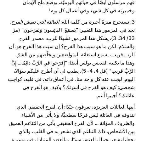
فهم مرسلون أيضًا في حياتهم اليوميّة، بوضع ملح الإيمان
وخميرته في كل شيء وفي أعمال كل يوم!
3. نستخرج ميزةً أخيرة من كلمة الله:
العائلة التي تعيش الفرح
.
نجد في المزمور هذا التعبير: "َيَسمَعُ ٱلبائِسونَ وَيَفرَحون" (مز
33/ 34، 3). يشكل هذا المزمور نشيدًا للرب، مصدر الفرح
والسلام. لكن ما هو سبب هذا الفرح؟ إن سبب هذا الفرح هو: أن
الرب قريب، يسمع استغاثة المتواضعين ويخلّصهم من الشرّ.
وهذا ما يكتبه القديس بولس أيضًا: "إِفرَحوا في الرَّبِّ دائِمًا... إِنَّ
الرَّبَّ قَريب" (فل 4، 4- 5). يطيب لي أن أطرح عليكم سؤالا،
اليوم. ليجب عنه كل واحد منا، في أعماق ذاته، في قلبه، كواجب
شخصي: كيف هو الفرح في أسرتك؟ وكيف هو الفرح في
عائلتك؟ أجيبوا أنتم.
أيتها العائلات العزيزة، تعرفون جيّدًا: أن الفرح الحقيقي الذي
نتذوقه في العائلة ليس فرحًا سطحيًّا، ولا يأتي من الأشياء
والظروف المؤاتة ... لأن الفرح الحقيقي يأتي من التناغم العميق
بين الأشخاص، ذاك التناغم الذي نشعر به في القلب، والذي
يجعلنا نشعر بجمال العيش سويًا، وبالعضد المتبادل في مسيرة