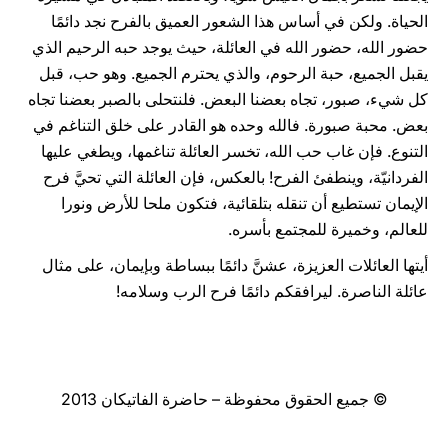
الحياة. ولكن في أساس هذا الشعور العميق بالفرح نجد دائمًا
حضور الله، حضور الله في العائلة، حيث يوجد حبه الرحيم الذي
يقبل الجميع، حبة الرحوم، والذي يحترم الجميع. وهو حب، قبل
كل شيء، صبور، تجاه بعضنا البعض. فلنتحلى بالصبر بعضنا تجاه
بعض. محبة صبورة. فالله وحده هو القادر على خلق التناغم في
التنوع. فإن غاب حب الله، تخسر العائلة تناغمها، ويطغي عليها
الفردانيّة، وينطفئ الفرح! بالعكس، فإن العائلة التي تحيَّ فرح
الإيمان تستطيع أن تنقله بتلقائية، فتكون ملحا للأرض ونورا
للعالم، وخميرة للمجتمع بأسره.
أيتها العائلات العزيزة، عشنَّ دائمًا ببساطة وبإيمان، على مثال
عائلة الناصرة. ليرافقكم دائمًا فرح الرب وسلامه!
© جميع الحقوق محفوظة – حاضرة الفاتيكان 2013