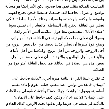
المناسب للصلاة معًا... نعم، هذا صحيح، لكن الأمر أيضًا هو مسألة
تواضع، واعترف بحاجتنا لله: جميعنا، جميعنا! فنحن نحتاج لعونه،
ولقوته، ولبركته، ولرحمته، ولغفرانه. يحتاج الأمر لبساطة: فلكي
نصلي في العائلة، نحتاج إلى البساطة! كالعشّار! أن نصلي سويا
"صلاة الآبانا"، مجتمعين معا حول المائدة، أليس الأمر رائعا:
وسهلا. أن نصلي معا صلاة الوردية، في العائلة، فهذا أمر رائع،
ويمنح قوة كبيرة! أن نصلي كذلك بعضنا من أجل بعض: الزوج من
أجل الزوجة، والزوجة من أجل الزوج، وكلاهما من أجل الأبناء،
والأبناء من أجل الوالدين، والأجداد.... أن نصلي بعضنا من أجل
بعض. هذه هي الصلاة في العائلة. فما يجعل العائلة أكثر قوة هو:
الصلاة.
2. تقترح علينا القراءة الثانية ميزة أخرى:
العائلة تحافظ على
الإيمان
. فالقديس بولس، عند مغيب حياته، يقوم بإعادة تقييم
أساسية، ويقول: "جاهَدتُ جِهادًا حَسَنًا وأَتمَمْتُ شَوطي وحافَظتُ
على الإِيمان" (2 تيم 4، 7). ولكن كيف حافظ على الإيمان؟
بالتأكيد لم يضعه في خزنة! ولم يدفنها تحت الأرض، كذاك الخادم