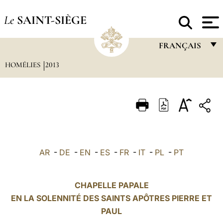
Le
SAINT-SIÈGE
FRANÇAIS
HOMÉLIES
2013
FRANÇAIS
ENGLISH
ITALIANO
PORTUGUÊS
ESPAÑOL
AR
-
DE
-
EN
-
ES
-
FR
-
IT
-
PL
-
PT
DEUTSCH
POLSKI
CHAPELLE PAPALE
EN LA SOLENNITÉ DES SAINTS APÔTRES PIERRE ET
العربيّة
PAUL
中文