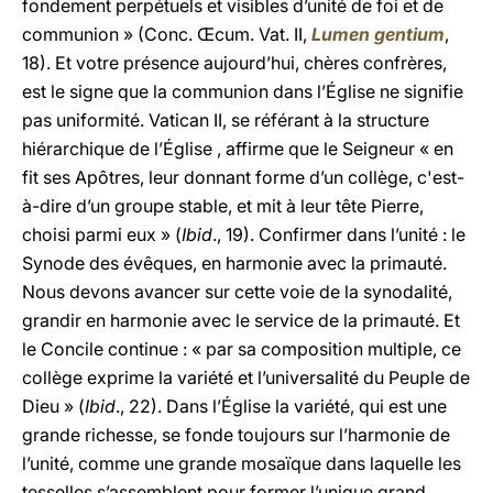
fondement perpétuels et visibles d’unité de foi et de
communion » (Conc. Œcum. Vat. II,
Lumen gentium
,
18). Et votre présence aujourd’hui, chères confrères,
est le signe que la communion dans l’Église ne signifie
pas uniformité. Vatican II, se référant à la structure
hiérarchique de l’Église , affirme que le Seigneur « en
fit ses Apôtres, leur donnant forme d’un collège, c'est-
à-dire d’un groupe stable, et mit à leur tête Pierre,
choisi parmi eux » (
Ibid
., 19). Confirmer dans l’unité : le
Synode des évêques, en harmonie avec la primauté.
Nous devons avancer sur cette voie de la synodalité,
grandir en harmonie avec le service de la primauté. Et
le Concile continue : « par sa composition multiple, ce
collège exprime la variété et l’universalité du Peuple de
Dieu » (
Ibid
., 22). Dans l’Église la variété, qui est une
grande richesse, se fonde toujours sur l’harmonie de
l’unité, comme une grande mosaïque dans laquelle les
tesselles s’assemblent pour former l’unique grand