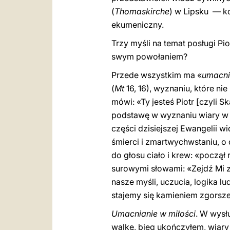
(
Thomaskirche
) w Lipsku — ko
ekumeniczny.
Trzy myśli na temat posługi P
swym powołaniem?
Przede wszystkim ma «
umacni
(
Mt
16, 16), wyznaniu, które n
mówi: «Ty jesteś Piotr [czyli S
podstawę w wyznaniu wiary w J
części dzisiejszej Ewangelii 
śmierci i zmartwychwstaniu, o
do głosu ciało i krew: «począł 
surowymi słowami: «Zejdź Mi z
nasze myśli, uczucia, logika l
stajemy się kamieniem zgorszen
Umacnianie w miłości
. W wysł
walkę, bieg ukończyłem, wiary 