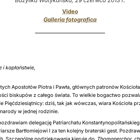
Bazylika Watykańska, 29 czerwca 2013 r
.
Video
Galleria fotografica
____________________________
 i kapłaństwie,
ch Apostołów Piotra i Pawła, głównych patronów Kościoła 
ności biskupów z całego świata. To wielkie bogactwo pozw
Pięćdziesiątnicy: dziś, tak jak wówczas, wiara Kościoła 
narody w jednej rodzinie.
 pozdrawiam delegację Patriarchatu Konstantynopolitański
riarsze Bartłomiejowi I za ten kolejny braterski gest. Pozd
ych. Szczególne podziękowania kieruję do
Thomanerchor
, c