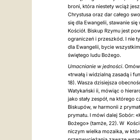
broni, która niestety wciąż je
Chrystusa oraz dar całego swoj
się dla Ewangelii, stawanie si
Kościół. Biskup Rzymu jest pow
ograniczeń i przeszkód. I nie t
dla Ewangelii, bycie wszystki
świętego ludu Bożego.
Umacnianie w jedności
. Omówi
«trwałą i widzialną zasadą i f
18). Wasza dzisiejsza obecność
Watykański ii, mówiąc o hierar
jako stały zespół, na którego 
Biskupów, w harmonii z prymat
prymatu. I mówi dalej Sobór: 
Bożego» (tamże, 22). W Koście
niczym wielka mozaika, w któr
przezwyciężania zawsze wszelk