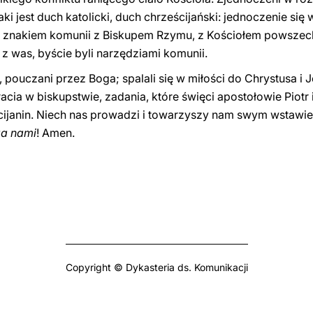
Taki jest duch katolicki, duch chrześcijański: jednoczenie się
y znakiem komunii z Biskupem Rzymu, z Kościołem powsze
 was, byście byli narzędziami komunii.
ouczani przez Boga; spalali się w miłości do Chrystusa i J
racia w biskupstwie, zadania, które święci apostołowie Piot
ścijanin. Niech nas prowadzi i towarzyszy nam swym wstaw
za nami
! Amen.
Copyright © Dykasteria ds. Komunikacji