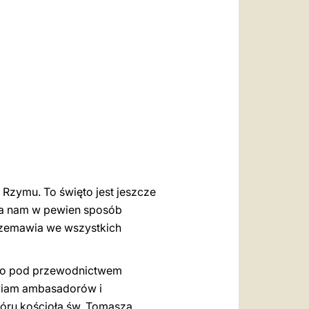
العربيّة
中文
LATINE
Rzymu. To święto jest jeszcze
ala nam w pewien sposób
przemawia we wszystkich
ego pod przewodnictwem
rawiam ambasadorów i
hóru kościoła św. Tomasza