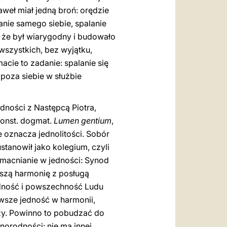
aweł miał jedną broń: orędzie
anie samego siebie, spalanie
o, że był wiarygodny i budowało
 wszystkich, bez wyjątku,
acie to zadanie: spalanie się
poza siebie w służbie
dności z Następcą Piotra,
Konst. dogmat.
Lumen gentium
,
e oznacza jednolitości. Sobór
stanowił jako kolegium, czyli
 Umacnianie w jedności: Synod
kszą harmonię z posługą
odność i powszechność Ludu
wsze jedność w harmonii,
oży. Powinno to pobudzać do
norodności: nie ma innej