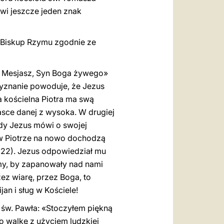
owi jeszcze jeden znak
ć Biskup Rzymu zgodnie ze
eś Mesjasz, Syn Boga żywego»
 wyznanie powoduje, że Jezus
uga kościelna Piotra ma swą
asce danej z wysoka. W drugiej
edy Jezus mówi o swojej
 w Piotrze na nowo dochodzą
16, 22). Jezus odpowiedział mu
amy, by zapanowały nad nami
zez wiarę, przez Boga, to
an i sług w Kościele!
 św. Pawła: «Stoczyłem piękną
 o walkę z użyciem ludzkiej