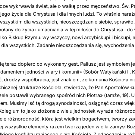
szcze wykrwawia świat, ale o walkę przez męczeństwo. Św. P
ego życia dla Chrystusa i dla innych ludzi. To właśnie naraż
ę wszystkim dla wszystkich, nieoszczędzanie siebie, sprawił
ołany do życia i umacniania w tej miłości do Chrystusa i do
ylko Biskup Rzymu: wy wszyscy, nowi arcybiskupi i biskupi, m
m dla wszystkich. Zadanie nieoszczędzania się, wychodzenia 
ę teraz dopiero co wykonany gest. Paliusz jest symbolem je
undamentem jedności wiary i komunii» (Sobór Watykański II, 
, drodzy współbracia, jest znakiem, że komunia Kościoła ni
chicznej strukturze Kościoła, stwierdza, że Pan Apostołów «u
czele postawił wybranego spośród nich Piotra» (tamże, 19).
em. Musimy iść tą drogą synodalności, osiągnąć coraz wię
«Kolegium to jako złożone z wielu jednostek wyraża różnor
le różnorodność, która jest wielkim bogactwem, tworzy za
ej wszystkie elementy razem tworzą jeden wielki zamysł B
iego konfliktu raniącego ciało Kościoła. Zjednoczeni w róż