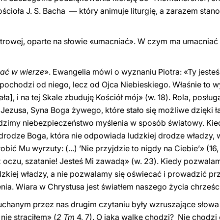
ścioła J. S. Bacha — który animuje liturgię, a zarazem stan
iotrowej, oparte na słowie «umacniać». W czym ma umacnia
ać w wierze
». Ewangelia mówi o wyznaniu Piotra: «Ty jest
ie pochodzi od niego, lecz od Ojca Niebieskiego. Właśnie to
kała], i na tej Skale zbuduję Kościół mój» (w. 18). Rola, posł
ezusa, Syna Boga żywego, które stało się możliwe dzięki ł
widzimy niebezpieczeństwo myślenia w sposób światowy. Ki
 drodze Boga, która nie odpowiada ludzkiej drodze władzy,
robić Mu wyrzuty: (...) ’Nie przyjdzie to nigdy na Ciebie’» (
 oczu, szatanie! Jesteś Mi zawadą» (w. 23). Kiedy pozwal
udzkiej władzy, a nie pozwalamy się oświecać i prowadzić pr
ia. Wiara w Chrystusa jest światłem naszego życia chrześcij
uchanym przez nas drugim czytaniu były wzruszające słowa
nie straciłem» (
2 Tm
4, 7). O jaką walkę chodzi? Nie chodzi