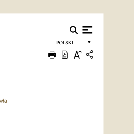
POLSKI
FRANÇAIS
ENGLISH
ITALIANO
PORTUGUÊS
wła
ESPAÑOL
DEUTSCH
POLSKI