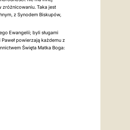
 w zróżnicowaniu. Taka jest
chnym, z Synodem Biskupów,
ego Ewangelii; byli sługami
r i Paweł powierzają każdemu z
iennictwem Święta Matka Boga: