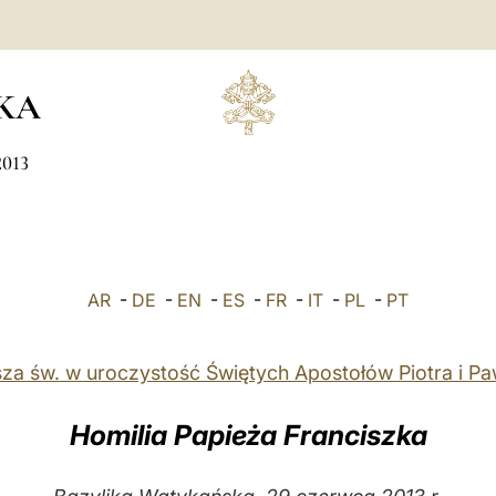
KA
2013
AR
-
DE
-
EN
-
ES
-
FR
-
IT
-
PL
-
PT
za św. w uroczystość Świętych Apostołów Piotra i Pa
Homilia Papieża Franciszka