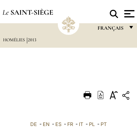
Le
SAINT-SIÈGE
FRANÇAIS
HOMÉLIES
2013
FRANÇAIS
ENGLISH
ITALIANO
PORTUGUÊS
ESPAÑOL
DEUTSCH
POLSKI
العربيّة
DE
-
EN
-
ES
-
FR
-
IT
-
PL
-
PT
中文