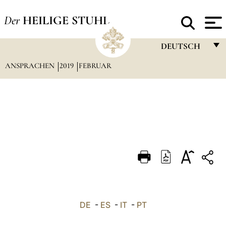
Der
HEILIGE STUHL
DEUTSCH
ANSPRACHEN
2019
FEBRUAR
FRANÇAIS
ENGLISH
ITALIANO
PORTUGUÊS
ESPAÑOL
DEUTSCH
POLSKI
العربيّة
DE
-
ES
-
IT
-
PT
中文