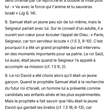
senti offensé par ce reproche et a doublé la mise pour
lui : « Va avec la force qui t'anime et tu sauveras
Israël » (
Jg
6, 14).
8. Samuel était un jeune peu sûr de lui-même, mais le
Seigneur parlait avec lui. Sur le conseil d’un adulte, il a
ouvert son cœur pour écouter l’appel de Dieu : « Parle,
Seigneur, car ton serviteur écoute » (
1 S
3, 9-10). C’est
pourquoi il a été un grand prophète qui est intervenu
en des moments importants pour sa patrie. Le roi Saül,
lui aussi, était jeune quand le Seigneur l’a appelé à
accomplir sa mission (cf.
1 S
9, 2).
9. Le roi David a été choisi alors qu’il était un jeune
garçon. Quand le prophète Samuel était à la recherche
du futur roi d’Israël, un homme lui a présenté comme
candidats ses enfants aînés et les plus expérimentés.
Mais le prophète a fait savoir que l’élu était le jeune
David qui gardait les brebis (cf.
1 S
16, 6-13), car