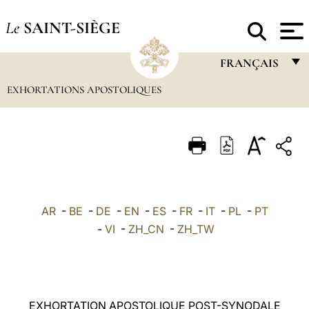
Le
SAINT-SIÈGE
FRANÇAIS
EXHORTATIONS APOSTOLIQUES
FRANÇAIS
ENGLISH
ITALIANO
PORTUGUÊS
ESPAÑOL
AR
-
BE
-
DE
-
EN
-
ES
-
FR
-
IT
-
PL
-
PT
DEUTSCH
-
VI
-
ZH_CN
-
ZH_TW
POLSKI
العربيّة
EXHORTATION APOSTOLIQUE POST-SYNODALE
中文