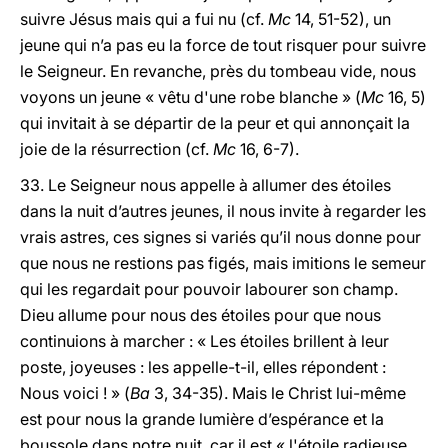
suivre Jésus mais qui a fui nu (cf.
Mc
14, 51-52), un
jeune qui n’a pas eu la force de tout risquer pour suivre
le Seigneur. En revanche, près du tombeau vide, nous
voyons un jeune « vêtu d'une robe blanche » (
Mc
16, 5)
qui invitait à se départir de la peur et qui annonçait la
joie de la résurrection (cf.
Mc
16, 6-7).
33. Le Seigneur nous appelle à allumer des étoiles
dans la nuit d’autres jeunes, il nous invite à regarder les
vrais astres, ces signes si variés qu’il nous donne pour
que nous ne restions pas figés, mais imitions le semeur
qui les regardait pour pouvoir labourer son champ.
Dieu allume pour nous des étoiles pour que nous
continuions à marcher : « Les étoiles brillent à leur
poste, joyeuses : les appelle-t-il, elles répondent :
Nous voici ! » (
Ba
3, 34-35). Mais le Christ lui-même
est pour nous la grande lumière d’espérance et la
boussole dans notre nuit, car il est « l'étoile radieuse