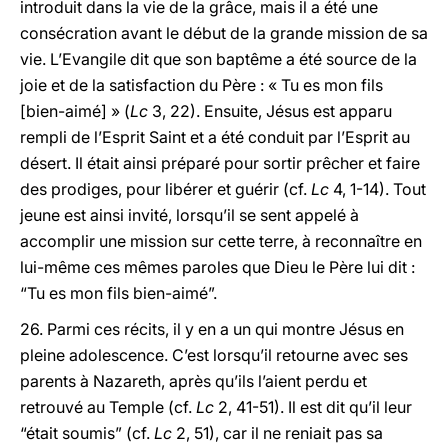
introduit dans la vie de la grâce, mais il a été une
consécration avant le début de la grande mission de sa
vie. L’Evangile dit que son baptême a été source de la
joie et de la satisfaction du Père : « Tu es mon fils
[bien-aimé] » (
Lc
3, 22). Ensuite, Jésus est apparu
rempli de l’Esprit Saint et a été conduit par l’Esprit au
désert. Il était ainsi préparé pour sortir prêcher et faire
des prodiges, pour libérer et guérir (cf.
Lc
4, 1-14). Tout
jeune est ainsi invité, lorsqu’il se sent appelé à
accomplir une mission sur cette terre, à reconnaître en
lui-même ces mêmes paroles que Dieu le Père lui dit :
“Tu es mon fils bien-aimé”.
26. Parmi ces récits, il y en a un qui montre Jésus en
pleine adolescence. C’est lorsqu’il retourne avec ses
parents à Nazareth, après qu’ils l’aient perdu et
retrouvé au Temple (cf.
Lc
2, 41-51). Il est dit qu’il leur
“était soumis” (cf.
Lc
2, 51), car il ne reniait pas sa