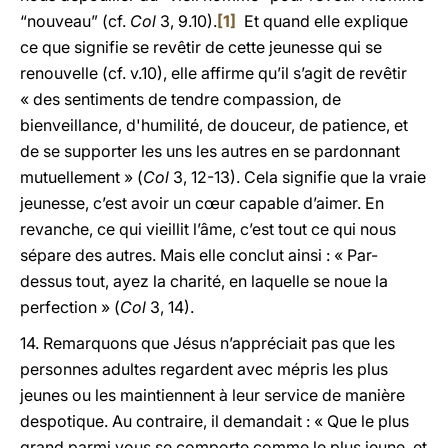
“nouveau” (cf.
Col
3, 9.10).
[1]
Et quand elle explique
ce que signifie se revêtir de cette jeunesse qui se
renouvelle (cf. v.10), elle affirme qu’il s’agit de revêtir
« des sentiments de tendre compassion, de
bienveillance, d'humilité, de douceur, de patience, et
de se supporter les uns les autres en se pardonnant
mutuellement » (
Col
3, 12-13). Cela signifie que la vraie
jeunesse, c’est avoir un cœur capable d’aimer. En
revanche, ce qui vieillit l’âme, c’est tout ce qui nous
sépare des autres. Mais elle conclut ainsi : « Par-
dessus tout, ayez la charité, en laquelle se noue la
perfection » (
Col
3, 14).
14. Remarquons que Jésus n’appréciait pas que les
personnes adultes regardent avec mépris les plus
jeunes ou les maintiennent à leur service de manière
despotique. Au contraire, il demandait : « Que le plus
grand parmi vous se comporte comme le plus jeune, et