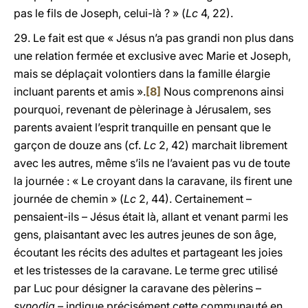
pas le fils de Joseph, celui-là ? » (
Lc
4, 22).
29. Le fait est que « Jésus n’a pas grandi non plus dans
une relation fermée et exclusive avec Marie et Joseph,
mais se déplaçait volontiers dans la famille élargie
incluant parents et amis ».
[8]
Nous comprenons ainsi
pourquoi, revenant de pèlerinage à Jérusalem, ses
parents avaient l’esprit tranquille en pensant que le
garçon de douze ans (cf.
Lc
2, 42) marchait librement
avec les autres, même s’ils ne l’avaient pas vu de toute
la journée : « Le croyant dans la caravane, ils firent une
journée de chemin » (
Lc
2, 44). Certainement –
pensaient-ils – Jésus était là, allant et venant parmi les
gens, plaisantant avec les autres jeunes de son âge,
écoutant les récits des adultes et partageant les joies
et les tristesses de la caravane. Le terme grec utilisé
par Luc pour désigner la caravane des pèlerins –
synodia
– indique précisément cette communauté en