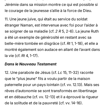
Jérémie dans sa mission montre ce qui est possible si
le courage de la jeunesse s’allie à la force de Dieu.
11. Une jeune juive, qui était au service du soldat
étranger Naman, est intervenue avec foi pour l’aider à
se soigner de sa maladie (cf.
2 R
5, 2-6). La jeune Ruth
a été un exemple de générosité en restant avec sa
belle-mère tombée en disgrâce (cf.
Rt
1, 1-18), et elle a
montré également son audace en allant de l’avant dans
la vie (cf.
Rt
4, 1-17).
Dans le Nouveau Testament
12. Une parabole de Jésus (cf.
Lc
15, 11-32) raconte
que le “plus jeune” fils a voulu partir de la maison
paternelle pour un pays lointain (cf. vv. 12.13). Mais ses
rêves d’autonomie se sont transformés en libertinage
et en débauche (cf. vv. 12-13) et il a éprouvé la rigueur
de la solitude et de la pauvreté (cf. vv. 14-16).