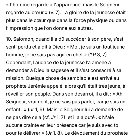
« l'homme regarde à l'apparence, mais le Seigneur
regarde au cœur » (v. 7). La gloire de la jeunesse était
plus dans le cœur que dans la force physique ou dans
l’impression que l’on donne aux autres.
10. Salomon, quand il a dû succéder à son père, s’est
senti perdu et a dit à Dieu : « Moi, je suis un tout jeune
homme, je ne sais pas agir en chef » (
1 R
3, 7).
Cependant, l’audace de la jeunesse l’a amené à
demander à Dieu la sagesse et il s’est consacré à sa
mission. Quelque chose de semblable est arrivé au
prophète Jérémie appelé, alors qu’il était très jeune, à
réveiller son peuple. Dans son désarroi, il a dit : « Ah!
Seigneur, vraiment, je ne sais pas parler, car je suis un
enfant ! » (
Jr
1, 6). Mais le Seigneur lui a demandé de
ne pas dire cela (cf.
Jr
1, 7), et il a ajouté : « N'aie
aucune crainte en leur présence car je suis avec toi
pour te délivrer » (
Jr
1, 8). Le dévouement du prophète