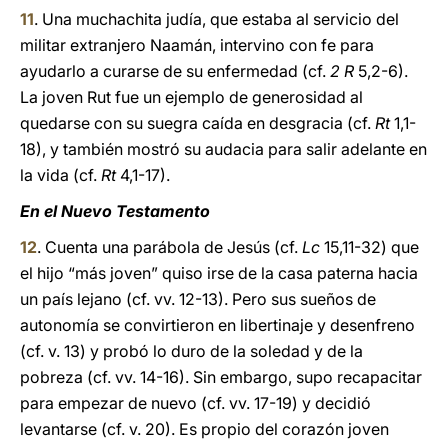
11
. Una muchachita judía, que estaba al servicio del
militar extranjero Naamán, intervino con fe para
ayudarlo a curarse de su enfermedad (cf.
2 R
5,2-6).
La joven Rut fue un ejemplo de generosidad al
quedarse con su suegra caída en desgracia (cf.
Rt
1,1-
18), y también mostró su audacia para salir adelante en
la vida (cf.
Rt
4,1-17).
En el Nuevo Testamento
12
. Cuenta una parábola de Jesús (cf.
Lc
15,11-32) que
el hijo “más joven” quiso irse de la casa paterna hacia
un país lejano (cf. vv. 12-13). Pero sus sueños de
autonomía se convirtieron en libertinaje y desenfreno
(cf. v. 13) y probó lo duro de la soledad y de la
pobreza (cf. vv. 14-16). Sin embargo, supo recapacitar
para empezar de nuevo (cf. vv. 17-19) y decidió
levantarse (cf. v. 20). Es propio del corazón joven