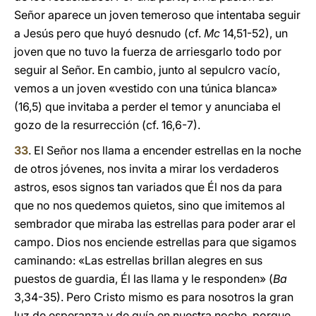
Señor aparece un joven temeroso que intentaba seguir
a Jesús pero que huyó desnudo (cf.
Mc
14,51-52), un
joven que no tuvo la fuerza de arriesgarlo todo por
seguir al Señor. En cambio, junto al sepulcro vacío,
vemos a un joven «vestido con una túnica blanca»
(16,5) que invitaba a perder el temor y anunciaba el
gozo de la resurrección (cf. 16,6-7).
33
. El Señor nos llama a encender estrellas en la noche
de otros jóvenes, nos invita a mirar los verdaderos
astros, esos signos tan variados que Él nos da para
que no nos quedemos quietos, sino que imitemos al
sembrador que miraba las estrellas para poder arar el
campo. Dios nos enciende estrellas para que sigamos
caminando: «Las estrellas brillan alegres en sus
puestos de guardia, Él las llama y le responden» (
Ba
3,34-35). Pero Cristo mismo es para nosotros la gran
luz de esperanza y de guía en nuestra noche, porque