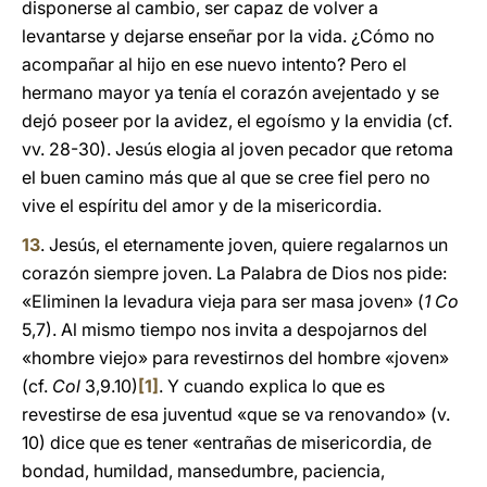
disponerse al cambio, ser capaz de volver a
levantarse y dejarse enseñar por la vida. ¿Cómo no
acompañar al hijo en ese nuevo intento? Pero el
hermano mayor ya tenía el corazón avejentado y se
dejó poseer por la avidez, el egoísmo y la envidia (cf.
vv. 28-30). Jesús elogia al joven pecador que retoma
el buen camino más que al que se cree fiel pero no
vive el espíritu del amor y de la misericordia.
13
. Jesús, el eternamente joven, quiere regalarnos un
corazón siempre joven. La Palabra de Dios nos pide:
«Eliminen la levadura vieja para ser masa joven» (
1 Co
5,7). Al mismo tiempo nos invita a despojarnos del
«hombre viejo» para revestirnos del hombre «joven»
(cf.
Col
3,9.10)
[1]
. Y cuando explica lo que es
revestirse de esa juventud «que se va renovando» (v.
10) dice que es tener «entrañas de misericordia, de
bondad, humildad, mansedumbre, paciencia,