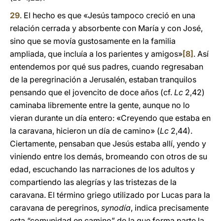
29
. El hecho es que «Jesús tampoco creció en una
relación cerrada y absorbente con María y con José,
sino que se movía gustosamente en la familia
ampliada, que incluía a los parientes y amigos»
[8]
. Así
entendemos por qué sus padres, cuando regresaban
de la peregrinación a Jerusalén, estaban tranquilos
pensando que el jovencito de doce años (cf.
Lc
2,42)
caminaba libremente entre la gente, aunque no lo
vieran durante un día entero: «Creyendo que estaba en
la caravana, hicieron un día de camino» (
Lc
2,44).
Ciertamente, pensaban que Jesús estaba allí, yendo y
viniendo entre los demás, bromeando con otros de su
edad, escuchando las narraciones de los adultos y
compartiendo las alegrías y las tristezas de la
caravana. El término griego utilizado por Lucas para la
caravana de peregrinos,
synodía
, indica precisamente
esta “comunidad en camino” de la que forma parte la