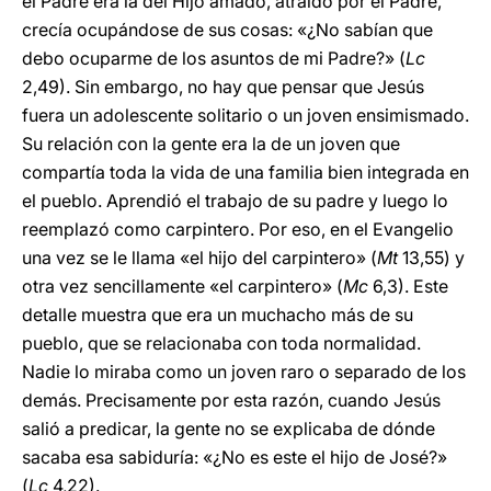
el Padre era la del Hijo amado, atraído por el Padre,
crecía ocupándose de sus cosas: «¿No sabían que
debo ocuparme de los asuntos de mi Padre?» (
Lc
2,49). Sin embargo, no hay que pensar que Jesús
fuera un adolescente solitario o un joven ensimismado.
Su relación con la gente era la de un joven que
compartía toda la vida de una familia bien integrada en
el pueblo. Aprendió el trabajo de su padre y luego lo
reemplazó como carpintero. Por eso, en el Evangelio
una vez se le llama «el hijo del carpintero» (
Mt
13,55) y
otra vez sencillamente «el carpintero» (
Mc
6,3). Este
detalle muestra que era un muchacho más de su
pueblo, que se relacionaba con toda normalidad.
Nadie lo miraba como un joven raro o separado de los
demás. Precisamente por esta razón, cuando Jesús
salió a predicar, la gente no se explicaba de dónde
sacaba esa sabiduría: «¿No es este el hijo de José?»
(
Lc
4,22).