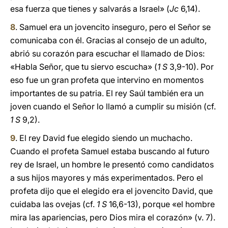
esa fuerza que tienes y salvarás a Israel» (
Jc
6,14).
8
. Samuel era un jovencito inseguro, pero el Señor se
comunicaba con él. Gracias al consejo de un adulto,
abrió su corazón para escuchar el llamado de Dios:
«Habla Señor, que tu siervo escucha» (
1
S
3,9-10). Por
eso fue un gran profeta que intervino en momentos
importantes de su patria. El rey Saúl también era un
joven cuando el Señor lo llamó a cumplir su misión (cf.
1 S
9,2).
9
. El rey David fue elegido siendo un muchacho.
Cuando el profeta Samuel estaba buscando al futuro
rey de Israel, un hombre le presentó como candidatos
a sus hijos mayores y más experimentados. Pero el
profeta dijo que el elegido era el jovencito David, que
cuidaba las ovejas (cf.
1 S
16,6-13), porque «el hombre
mira las apariencias, pero Dios mira el corazón» (v.
7).