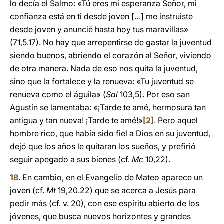
lo decía el Salmo: «Tú eres mi esperanza Señor, mi
confianza está en ti desde joven […] me instruiste
desde joven y anuncié hasta hoy tus maravillas»
(71,5.17). No hay que arrepentirse de gastar la juventud
siendo buenos, abriendo el corazón al Señor, viviendo
de otra manera. Nada de eso nos quita la juventud,
sino que la fortalece y la renueva: «Tu juventud se
renueva como el águila» (
Sal
103,5). Por eso san
Agustín se lamentaba: «¡Tarde te amé, hermosura tan
antigua y tan nueva! ¡Tarde te amé!»
[2]
. Pero aquel
hombre rico, que había sido fiel a Dios en su juventud,
dejó que los años le quitaran los sueños, y prefirió
seguir apegado a sus bienes (cf.
Mc
10,22).
18
. En cambio, en el Evangelio de Mateo aparece un
joven (cf.
Mt
19,20.22) que se acerca a Jesús para
pedir más (cf. v. 20), con ese espíritu abierto de los
jóvenes, que busca nuevos horizontes y grandes