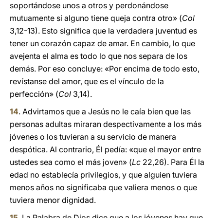
soportándose unos a otros y perdonándose
mutuamente si alguno tiene queja contra otro» (
Col
3,12-13). Esto significa que la verdadera juventud es
tener un corazón capaz de amar. En cambio, lo que
avejenta el alma es todo lo que nos separa de los
demás. Por eso concluye: «Por encima de todo esto,
revístanse del amor, que es el vínculo de la
perfección» (
Col
3,14).
14
. Advirtamos que a Jesús no le caía bien que las
personas adultas miraran despectivamente a los más
jóvenes o los tuvieran a su servicio de manera
despótica. Al contrario, Él pedía: «que el mayor entre
ustedes sea como el más joven» (
Lc
22,26). Para Él la
edad no establecía privilegios, y que alguien tuviera
menos años no significaba que valiera menos o que
tuviera menor dignidad.
15
. La Palabra de Dios dice que a los jóvenes hay que