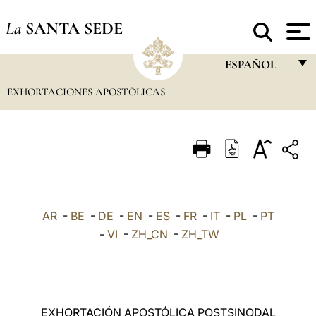
La
SANTA SEDE
ESPAÑOL
EXHORTACIONES APOSTÓLICAS
FRANÇAIS
ENGLISH
ITALIANO
PORTUGUÊS
ESPAÑOL
AR
-
BE
-
DE
-
EN
-
ES
-
FR
-
IT
-
PL
-
PT
DEUTSCH
-
VI
-
ZH_CN
-
ZH_TW
POLSKI
العربيّة
EXHORTACIÓN APOSTÓLICA POSTSINODAL
中文