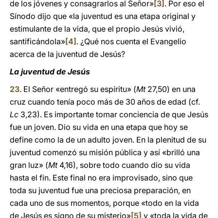
de los jóvenes y consagrarlos al Señor»
[3]
. Por eso el
Sínodo dijo que «la juventud es una etapa original y
estimulante de la vida, que el propio Jesús vivió,
santificándola»
[4]
. ¿Qué nos cuenta el Evangelio
acerca de la juventud de Jesús?
La juventud de Jesús
23
. El Señor «entregó su espíritu» (
Mt
27,50) en una
cruz cuando tenía poco más de 30 años de edad (cf.
Lc
3,23). Es importante tomar conciencia de que Jesús
fue un joven. Dio su vida en una etapa que hoy se
define como la de un adulto joven. En la plenitud de su
juventud comenzó su misión pública y así «brilló una
gran luz» (
Mt
4,16), sobre todo cuando dio su vida
hasta el fin. Este final no era improvisado, sino que
toda su juventud fue una preciosa preparación, en
cada uno de sus momentos, porque «todo en la vida
de Jesús es signo de su misterio»
[5]
y «toda la vida de