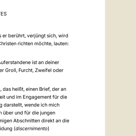
العربيّة
TES
中文
LATINE
 er berührt, verjüngt sich, wird
Christen richten möchte, lauten:
 Auferstandene ist an deiner
r Groll, Furcht, Zweifel oder
 das heißt, einen Brief, der an
eit und im Engagement für die
 darstellt, wende ich mich
 über und für die jungen
igen Abschnitten direkt an die
idung (
discernimento
)