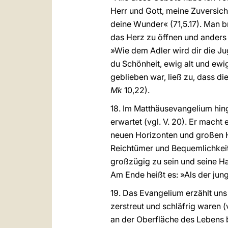
Herr und Gott, meine Zuversich
deine Wunder« (71,5.17). Man b
das Herz zu öffnen und anders 
»Wie dem Adler wird dir die Ju
du Schönheit, ewig alt und ewig
geblieben war, ließ zu, dass di
Mk
10,22).
18. Im Matthäusevangelium hing
erwartet (vgl. V. 20). Er macht
neuen Horizonten und großen He
Reichtümer und Bequemlichkeit 
großzügig zu sein und seine Hab
Am Ende heißt es: »Als der jung
19. Das Evangelium erzählt un
zerstreut und schläfrig waren (
an der Oberfläche des Lebens 