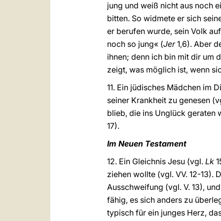
jung und weiß nicht aus noch ei
bitten. So widmete er sich sei
er berufen wurde, sein Volk aufz
noch so jung« (
Jer
1,6). Aber d
ihnen; denn ich bin mit dir um d
zeigt, was möglich ist, wenn si
11. Ein jüdisches Mädchen im D
seiner Krankheit zu genesen (v
blieb, die ins Unglück geraten 
17).
Im Neuen Testament
12. Ein Gleichnis Jesu (vgl.
Lk
1
ziehen wollte (vgl. VV.
12-13). 
Ausschweifung (vgl. V. 13), un
fähig, es sich anders zu überle
typisch für ein junges Herz, da