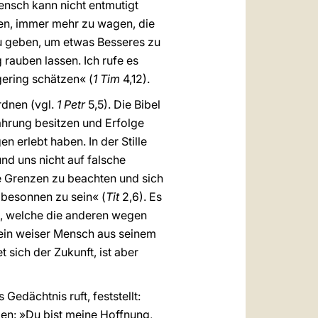
ensch kann nicht entmutigt
hen, immer mehr zu wagen, die
u geben, um etwas Besseres zu
 rauben lassen. Ich rufe es
ering schätzen« (
1 Tim
4,12).
rdnen (vgl.
1 Petr
5,5). Die Bibel
ahrung besitzen und Erfolge
erlebt haben. In der Stille
nd uns nicht auf falsche
e Grenzen zu beachten und sich
 besonnen zu sein« (
Tit
2,6). Es
en, welche die anderen wegen
s ein weiser Mensch aus seinem
t sich der Zukunft, ist aber
edächtnis ruft, feststellt:
men: »Du bist meine Hoffnung,