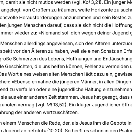
n, damit sie nicht mutlos werden (vgl.
Kol
3,21). Ein junger M
uf angelegt, von Großem zu träumen, weite Horizonte zu suc
uchsvolle Herausforderungen anzunehmen und sein Bestes z
den jungen Menschen darauf, dass sie sich nicht die Hoffnung
immer wieder zu: »Niemand soll dich wegen deiner Jugend g
 Menschen allerdings angewiesen, sich den Älteren unterzuo
spekt vor den Älteren zu haben, weil sie einen Schatz an Erf
große Schmerzen des Lebens, Hoffnungen und Enttäuschungen 
le Geschichten, die uns helfen können, Fehler zu vermeiden u
Das Wort eines weisen alten Menschen lädt dazu ein, gewiss
hen: »Ebenso ermahne die jüngeren Männer, in allen Dingen
Jugend zu verfallen oder eine jugendliche Haltung einzunehm
il sie aus einer anderen Zeit stammen. Jesus hat gesagt, das
zuholen vermag (vgl.
Mt
13,52). Ein kluger Jugendlicher öffne
fahrung der anderen wertzuschätzen.
 einem Menschen die Rede, der, als Jesus ihm die Gebote ins G
n Jugend an befolgt« (10,20). So heißt es schon in den Psal