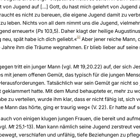
t von Jugend auf […] Gott, du hast mich gelehrt von Jugend 
raucht es nicht zu bereuen, die eigene Jugend damit zu verbr
zu leben. Nichts von all dem nimmt uns die Jugend, vielmehr s
gend erneuert« (
Ps
103,5). Daher klagt der heilige Augustinus
[2]
 neu, spät habe ich dich geliebt.«
Aber jener reiche Mann, d
e Jahre ihm die Träume wegnahmen. Er blieb lieber auf seine ma
egen tritt ein junger Mann (vgl.
Mt
19,20.22) auf, der sich Je
 es mit jenem offenen Gemüt, das typisch für die jungen Mens
rausforderungen. Tatsächlich war sein Gemüt gar nicht so j
geklammert hatte. Mit dem Mund behauptete er, mehr zu woll
e zu verteilen, wurde ihm klar, dass er nicht fähig ist, sich 
e Mann das hörte, ging er traurig weg« (V. 22). Er hatte auf 
s auch von einigen klugen jungen Frauen, die bereit und au
vgl.
Mt
25,1-13). Man kann nämlich seine Jugend zerstreut ve
bewegt, verschlafen und unfähig, tiefe Beziehungen zu pfle