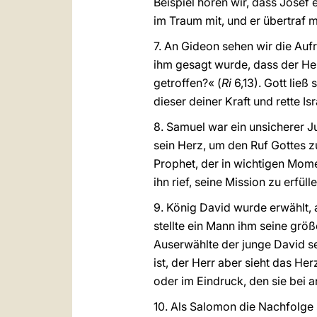
Beispiel hören wir, dass Josef 
im Traum mit, und er übertraf 
7. An Gideon sehen wir die Aufr
ihm gesagt wurde, dass der Herr
getroffen?« (
Ri
6,13). Gott ließ
dieser deiner Kraft und rette Isr
8. Samuel war ein unsicherer J
sein Herz, um den Ruf Gottes z
Prophet, der in wichtigen Mome
ihn rief, seine Mission zu erfüll
9. König David wurde erwählt, 
stellte ein Mann ihm seine grö
Auserwählte der junge David sei
ist, der Herr aber sieht das Her
oder im Eindruck, den sie bei a
10. Als Salomon die Nachfolge s