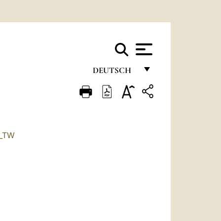
DEUTSCH
FRANÇAIS
ENGLISH
ITALIANO
_TW
PORTUGUÊS
ESPAÑOL
DEUTSCH
POLSKI