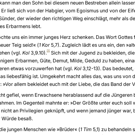
kann man den Sohn bei diesem neuen Bestreben allein lassen?
z. Er ließ sich von der Habgier, vom Egoismus und von der Ei
ünder, der wieder den richtigen Weg einschlägt, mehr als den,
des Erbarmens lebt.
öchte uns ein immer junges Herz schenken. Das Wort Gottes f
euer Teig seid!« (
1 Kor
5,7). Zugleich lädt es uns ein, den »
[1]
hen (vgl.
Kol
3,9.10).
Sich mit der Jugend zu bekleiden, die 
nigem Erbarmen, Güte, Demut, Milde, Geduld zu haben, eina
ren etwas vorzuwerfen hat (vgl.
Kol
3,12-13). Das bedeutet,
das liebesfähig ist. Umgekehrt macht alles das, was uns von 
: »Vor allem bekleidet euch mit der Liebe, die das Band der V
icht gefiel, wenn Erwachsene herablassend auf die Jüngeren b
ahmen. Im Gegenteil mahnte er: »Der Größte unter euch soll 
 nicht an Privilegien geknüpft, und wenn jemand jünger war, 
r Würde besaß.
 die jungen Menschen wie »Brüder« (
1 Tim
5,1) zu behandeln s