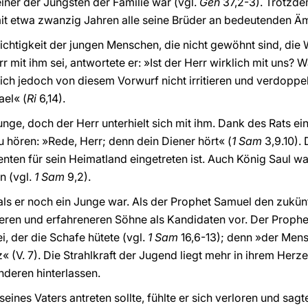
einer der Jüngsten der Familie war (vgl.
Gen
37,2-3). Trotzde
mit etwa zwanzig Jahren alle seine Brüder an bedeutenden Äm
ichtigkeit der jungen Menschen, die nicht gewöhnt sind, die 
 mit ihm sei, antwortete er: »Ist der Herr wirklich mit uns? 
 sich jedoch von diesem Vorwurf nicht irritieren und verdoppel
ael« (
Ri
6,14).
unge, doch der Herr unterhielt sich mit ihm. Dank des Rats e
u hören: »Rede, Herr; denn dein Diener hört« (
1 Sam
3,9.10).
nten für sein Heimatland eingetreten ist. Auch König Saul wa
en (vgl.
1 Sam
9,2).
als er noch ein Junge war. Als der Prophet Samuel den zukünf
ßeren und erfahreneren Söhne als Kandidaten vor. Der Prophe
, der die Schafe hütete (vgl.
1 Sam
16,6-13); denn »der Mens
z« (V. 7). Die Strahlkraft der Jugend liegt mehr in ihrem Herze
nderen hinterlassen.
eines Vaters antreten sollte, fühlte er sich verloren und sagt