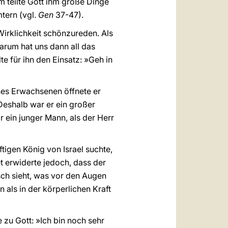
m teilte Gott ihm große Dinge
tern (vgl.
Gen
37-47).
Wirklichkeit schönzureden. Als
Warum hat uns dann all das
te für ihn den Einsatz: »Geh in
ines Erwachsenen öffnete er
 Deshalb war er ein großer
r ein junger Mann, als der Herr
tigen König von Israel suchte,
t erwiderte jedoch, dass der
ch sieht, was vor den Augen
n als in der körperlichen Kraft
e zu Gott: »Ich bin noch sehr