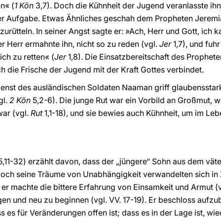
n« (
1 Kön
3,7). Doch die Kühnheit der Jugend veranlasste ihn
ner Aufgabe. Etwas Ähnliches geschah dem Propheten Jeremia,
urütteln. In seiner Angst sagte er: »Ach, Herr und Gott, ich k
er Herr ermahnte ihn, nicht so zu reden (vgl.
Jer
1,7), und fuhr
ich zu retten« (
Jer
1,8). Die Einsatzbereitschaft des Prophet
ch die Frische der Jugend mit der Kraft Gottes verbindet.
ienst des ausländischen Soldaten Naaman griff glaubensstark
gl.
2 Kön
5,2-6). Die junge Rut war ein Vorbild an Großmut, w
war (vgl.
Rut
1,1-18), und sie bewies auch Kühnheit, um im Le
5,11-32) erzählt davon, dass der „jüngere“ Sohn aus dem väte
Doch seine Träume von Unabhängigkeit verwandelten sich in 
d er machte die bittere Erfahrung von Einsamkeit und Armut (
gen und neu zu beginnen (vgl. VV. 17-19). Er beschloss aufzubr
ss es für Veränderungen offen ist; dass es in der Lage ist, 