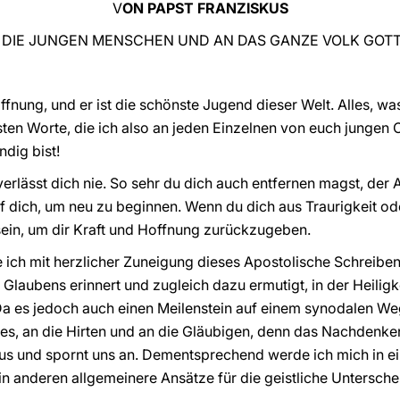
V
ON PAPST FRANZISKUS
 DIE JUNGEN MENSCHEN UND AN DAS GANZE VOLK GOT
ffnung, und er ist die schönste Jugend dieser Welt. Alles, was
ersten Worte, die ich also an jeden Einzelnen von euch jungen 
ndig bist!
und verlässt dich nie. So sehr du dich auch entfernen magst, der
auf dich, um neu zu beginnen. Wenn du dich aus Traurigkeit ode
 sein, um dir Kraft und Hoffnung zurückzugeben.
te ich mit herzlicher Zuneigung dieses Apostolische Schreiben,
laubens erinnert und zugleich dazu ermutigt, in der Heiligk
a es jedoch auch einen Meilenstein auf einem synodalen Weg
s, an die Hirten und an die Gläubigen, denn das Nachdenken
us und spornt uns an. Dementsprechend werde ich mich in ein
 anderen allgemeinere Ansätze für die geistliche Untersche