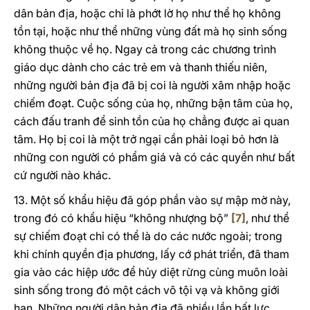
dân bản địa, hoặc chỉ là phớt lờ họ như thể họ không
tồn tại, hoặc như thể những vùng đất mà họ sinh sống
không thuộc về họ. Ngay cả trong các chương trình
giáo dục dành cho các trẻ em và thanh thiếu niên,
những người bản địa đã bị coi là người xâm nhập hoặc
chiếm đoạt. Cuộc sống của họ, những bận tâm của họ,
cách đấu tranh để sinh tồn của họ chẳng được ai quan
tâm. Họ bị coi là một trở ngại cần phải loại bỏ hơn là
những con người có phẩm giá và có các quyền như bất
cứ người nào khác.
13. Một số khẩu hiệu đã góp phần vào sự mập mờ này,
trong đó có khẩu hiệu “không nhượng bộ”
[7]
, như thể
sự chiếm đoạt chỉ có thể là do các nước ngoài; trong
khi chính quyền địa phương, lấy cớ phát triển, đã tham
gia vào các hiệp ước để hủy diệt rừng cùng muôn loài
sinh sống trong đó một cách vô tội vạ và không giới
hạn. Những người dân bản địa đã nhiều lần bất lực