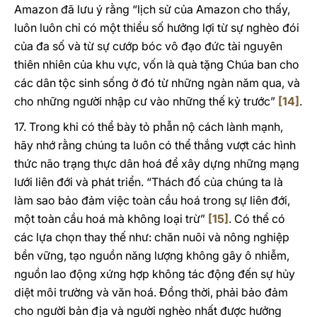
Amazon đã lưu ý rằng “lịch sử của Amazon cho thấy,
luôn luôn chỉ có một thiểu số hưởng lợi từ sự nghèo đói
của đa số và từ sự cướp bóc vô đạo đức tài nguyên
thiên nhiên của khu vực, vốn là quà tặng Chúa ban cho
các dân tộc sinh sống ở đó từ những ngàn năm qua, và
cho những người nhập cư vào những thế kỷ trước”
[14]
.
17. Trong khi có thể bày tỏ phẫn nộ cách lành mạnh,
hãy nhớ rằng chúng ta luôn có thể thắng vượt các hình
thức não trạng thực dân hoá để xây dựng những mạng
lưới liên đới và phát triển. “Thách đố của chúng ta là
làm sao bảo đảm việc toàn cầu hoá trong sự liên đới,
một toàn cầu hoá mà không loại trừ”
[15]
. Có thể có
các lựa chọn thay thế như: chăn nuôi và nông nghiệp
bền vững, tạo nguồn năng lượng không gây ô nhiễm,
nguồn lao động xứng hợp không tác động đến sự hủy
diệt môi trường và văn hoá. Đồng thời, phải bảo đảm
cho người bản địa và người nghèo nhất được hưởng