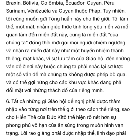
Braxin, Bôlivia, Colômbia, Êcuađor, Guyan, Pêru,
Surinam, Vênêzuêla và Guyan thuộc Pháp. Tuy nhiên,
tôi cũng muốn gửi Tông huấn này cho thế giới. Tôi làm
thế, một mặt, nhằm giúp thức tỉnh lòng yêu mến và mối
quan tâm đến miền đất này, cũng là miền đất “của
chúng ta” đồng thời mời gọi mọi người chiêm ngưỡng
và nhận ra miền đất này như một huyền nhiệm thánh
thiêng; mặt khác, vì sự lưu tâm của Giáo hội đến những
vấn đề ở nơi này buộc chúng ta phải nhắc lại sơ lược
một số vấn đề mà chúng ta không được phép bỏ qua,
và có thể gợi hứng cho các khu vực khác đang phải
đối mặt với những thách đố của riêng mình.
6. Tất cả những gì Giáo hội đề nghị phải được thâm
nhập vào từng nơi trên thế giới theo cách thế riêng, sao
cho Hiền Thê của Đức Kitô thể hiện rõ nét hơn sự
phong phú vô hạn của ân sủng trong muôn hình vạn
trạng. Lời rao giảng phải được nhập thể, linh đạo phải