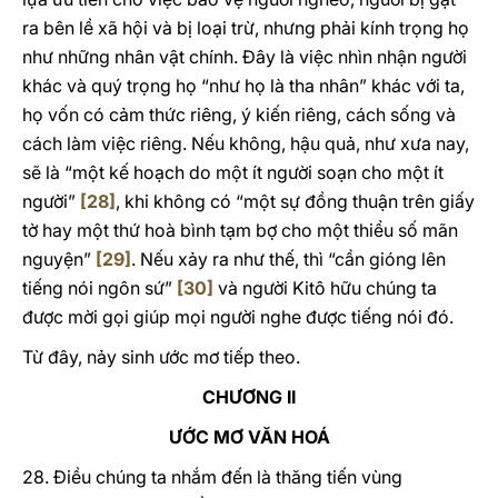
ra bên lề xã hội và bị loại trừ, nhưng phải kính trọng họ
như những nhân vật chính. Đây là việc nhìn nhận người
khác và quý trọng họ “như họ là tha nhân” khác với ta,
họ vốn có cảm thức riêng, ý kiến riêng, cách sống và
cách làm việc riêng. Nếu không, hậu quả, như xưa nay,
sẽ là “một kế hoạch do một ít người soạn cho một ít
người”
[28]
, khi không có “một sự đồng thuận trên giấy
tờ hay một thứ hoà bình tạm bợ cho một thiểu số mãn
nguyện”
[29]
. Nếu xảy ra như thế, thì “cần gióng lên
tiếng nói ngôn sứ”
[30]
và người Kitô hữu chúng ta
được mời gọi giúp mọi người nghe được tiếng nói đó.
Từ đây, nảy sinh ước mơ tiếp theo.
CHƯƠNG II
ƯỚC MƠ VĂN HOÁ
28. Điều chúng ta nhắm đến là thăng tiến vùng