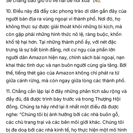
Sẽ chẳng bao giờ trở về hái dẻ nơi xưa”
[4]
.
10. Điều này đã đẩy các phong trào di dân gần đây của
người bản địa ra vùng ngoại vi thành phố. Nơi đó, họ
không thực sự được giải thoát khỏi những bi kịch, mà
còn gặp phải những hình thức nô lệ, ràng buộc, khốn
khổ tệ hại hơn. Tại những thành phố ấy, với nét đặc
trưng là sự bất bình đẳng, nơi cư ngụ của phần lớn
người dân Amazon hiện nay, chính sách bài ngoại, nạn
khai thác tình dục và nạn buôn người cùng gia tăng. Bởi
thế, tiếng thét gào của Amazon không chỉ phát ra từ
giữa cánh rừng, mà còn ngay giữa lòng các thành phố.
11. Chẳng cần lặp lại ở đây những phân tích sâu rộng và
đầy đủ, đã được trình bày trước và trong Thượng Hội
đồng. Chúng ta hãy nhớ lại ít nhất một điều đã được
nghe: “Chúng tôi bị ảnh hưởng bởi các nhà buôn gỗ,
các chủ trang trại và các bên môi giới khác. Chúng tôi
bị đe doạ bởi các nhà kinh tế, họ thực hiện một mô hình