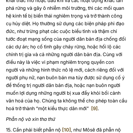
khai thác mỏ hoặc dầu khí và các hoạt động khác tàn
phá rừng và gây ô nhiễm môi trường, thì các mối quan
hệ kinh tế bị biến thái nghiêm trọng và trở thành công
cụ hủy diệt. Họ thường sử dụng các biện pháp phi đạo
đức, như trừng phạt các cuộc biểu tình và thậm chí
tước đoạt mạng sống của người dân bản địa chống đối
các dự án; họ cố tình gây cháy rừng, hoặc hối lộ các
chính trị gia và cả những người dân bản địa. Cùng với
điều này là việc vi phạm nghiêm trọng quyền con
người và những hình thức nô lệ mới, cách riêng đối với
người phụ nữ, nạn buôn bán ma túy được sử dụng cố ý
để thống trị người dân bản địa, hoặc nạn buôn người
muốn lợi dụng những người bị xua đẩy khỏi bối cảnh
văn hoá của họ. Chúng ta không thể cho phép toàn cầu
hoá trở thành “một kiểu thực dân mới”
[9]
.
Phẫn nộ và xin tha thứ
15. Cần phải biết phẫn nộ
[10]
, như Môsê đã phẫn nộ