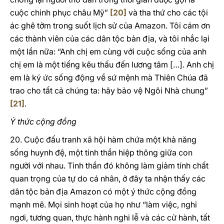
cuộc chinh phục châu Mỹ”
[20]
và tha thứ cho các tội
ác ghê tởm trong suốt lịch sử của Amazon. Tôi cám ơn
các thành viên của các dân tộc bản địa, và tôi nhắc lại
một lần nữa: “Anh chị em cùng với cuộc sống của anh
chị em là một tiếng kêu thấu đến lương tâm […]. Anh chị
em là ký ức sống động về sứ mệnh mà Thiên Chúa đã
trao cho tất cả chúng ta: hãy bảo vệ Ngôi Nhà chung”
[21]
.
Ý thức cộng đồng
20. Cuộc đấu tranh xã hội hàm chứa một khả năng
sống huynh đệ, một tinh thần hiệp thông giữa con
người với nhau. Tinh thần đó không làm giảm tính chất
quan trọng của tự do cá nhân, ở đây ta nhận thấy các
dân tộc bản địa Amazon có một ý thức cộng đồng
mạnh mẽ. Mọi sinh hoạt của họ như “làm việc, nghỉ
ngơi, tương quan, thực hành nghi lễ và các cử hành, tất