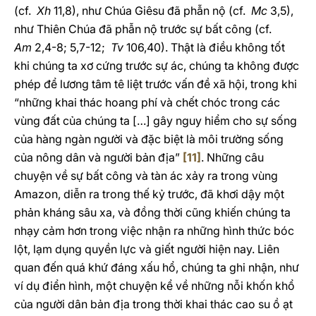
(cf.
Xh
11,8), như Chúa Giêsu đã phẫn nộ (cf.
Mc
3,5),
như Thiên Chúa đã phẫn nộ trước sự bất công (cf.
Am
2,4-8; 5,7-12;
Tv
106,40). Thật là điều không tốt
khi chúng ta xơ cứng trước sự ác, chúng ta không được
phép để lương tâm tê liệt trước vấn đề xã hội, trong khi
“những khai thác hoang phí và chết chóc trong các
vùng đất của chúng ta […] gây nguy hiểm cho sự sống
của hàng ngàn người và đặc biệt là môi trường sống
của nông dân và người bản địa”
[11]
. Những câu
chuyện về sự bất công và tàn ác xảy ra trong vùng
Amazon, diễn ra trong thế kỷ trước, đã khơi dậy một
phản kháng sâu xa, và đồng thời cũng khiến chúng ta
nhạy cảm hơn trong việc nhận ra những hình thức bóc
lột, lạm dụng quyền lực và giết người hiện nay. Liên
quan đến quá khứ đáng xấu hổ, chúng ta ghi nhận, như
ví dụ điển hình, một chuyện kể về những nỗi khốn khổ
của người dân bản địa trong thời khai thác cao su ồ ạt