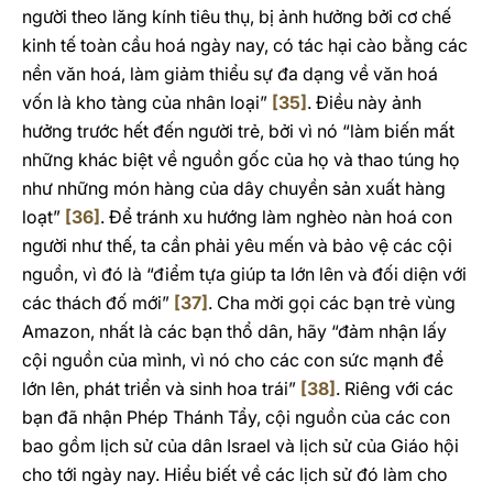
người theo lăng kính tiêu thụ, bị ảnh hưởng bởi cơ chế
kinh tế toàn cầu hoá ngày nay, có tác hại cào bằng các
nền văn hoá, làm giảm thiểu sự đa dạng về văn hoá
vốn là kho tàng của nhân loại”
[35]
. Điều này ảnh
hưởng trước hết đến người trẻ, bởi vì nó “làm biến mất
những khác biệt về nguồn gốc của họ và thao túng họ
như những món hàng của dây chuyền sản xuất hàng
loạt”
[36]
. Để tránh xu hướng làm nghèo nàn hoá con
người như thế, ta cần phải yêu mến và bảo vệ các cội
nguồn, vì đó là “điểm tựa giúp ta lớn lên và đối diện với
các thách đố mới”
[37]
. Cha mời gọi các bạn trẻ vùng
Amazon, nhất là các bạn thổ dân, hãy “đảm nhận lấy
cội nguồn của mình, vì nó cho các con sức mạnh để
lớn lên, phát triển và sinh hoa trái”
[38]
. Riêng với các
bạn đã nhận Phép Thánh Tẩy, cội nguồn của các con
bao gồm lịch sử của dân Israel và lịch sử của Giáo hội
cho tới ngày nay. Hiểu biết về các lịch sử đó làm cho