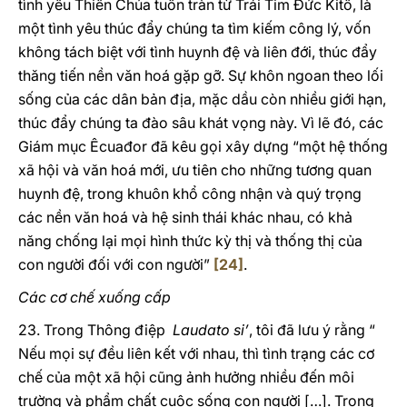
tình yêu Thiên Chúa tuôn tràn từ Trái Tim Đức Kitô, là
một tình yêu thúc đẩy chúng ta tìm kiếm công lý, vốn
không tách biệt với tình huynh đệ và liên đới, thúc đẩy
thăng tiến nền văn hoá gặp gỡ. Sự khôn ngoan theo lối
sống của các dân bản địa, mặc dầu còn nhiều giới hạn,
thúc đẩy chúng ta đào sâu khát vọng này. Vì lẽ đó, các
Giám mục Êcuađor đã kêu gọi xây dựng “một hệ thống
xã hội và văn hoá mới, ưu tiên cho những tương quan
huynh đệ, trong khuôn khổ công nhận và quý trọng
các nền văn hoá và hệ sinh thái khác nhau, có khả
năng chống lại mọi hình thức kỳ thị và thống thị của
con người đối với con người”
[24]
.
Các cơ chế xuống cấp
23. Trong Thông điệp
Laudato si’
, tôi đã lưu ý rằng “
Nếu mọi sự đều liên kết với nhau, thì tình trạng các cơ
chế của một xã hội cũng ảnh hưởng nhiều đến môi
trường và phẩm chất cuộc sống con người […]. Trong