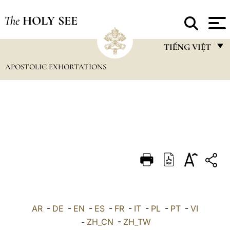
The
HOLY SEE
TIẾNG VIỆT
APOSTOLIC EXHORTATIONS
FRANÇAIS
ENGLISH
ITALIANO
PORTUGUÊS
ESPAÑOL
DEUTSCH
POLSKI
العربيّة
AR
-
DE
-
EN
-
ES
-
FR
-
IT
-
PL
-
PT
-
VI
-
ZH_CN
-
ZH_TW
中文