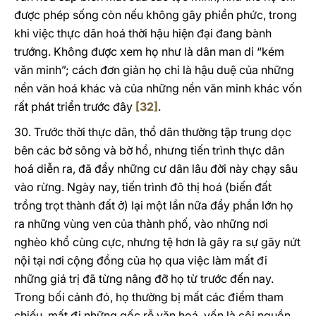
được phép sống còn nếu không gây phiền phức, trong
khi việc thực dân hoá thời hậu hiện đại đang bành
trướng. Không được xem họ như là dân man di “kém
văn minh”; cách đơn giản họ chỉ là hậu duệ của những
nền văn hoá khác và của những nền văn minh khác vốn
rất phát triển trước đây
[32]
.
30. Trước thời thực dân, thổ dân thường tập trung dọc
bên các bờ sông và bờ hồ, nhưng tiến trình thực dân
hoá diễn ra, đã đẩy những cư dân lâu đời này chạy sâu
vào rừng. Ngày nay, tiến trình đô thị hoá (biến đất
trồng trọt thành đất ở) lại một lần nữa đẩy phần lớn họ
ra những vùng ven của thành phố, vào những nơi
nghèo khổ cùng cực, nhưng tệ hơn là gây ra sự gãy nứt
nội tại nơi cộng đồng của họ qua việc làm mất đi
những giá trị đã từng nâng đỡ họ từ trước đến nay.
Trong bối cảnh đó, họ thường bị mất các điểm tham
chiếu, mất đi những gốc rễ văn hoá, vốn là cội nguồn