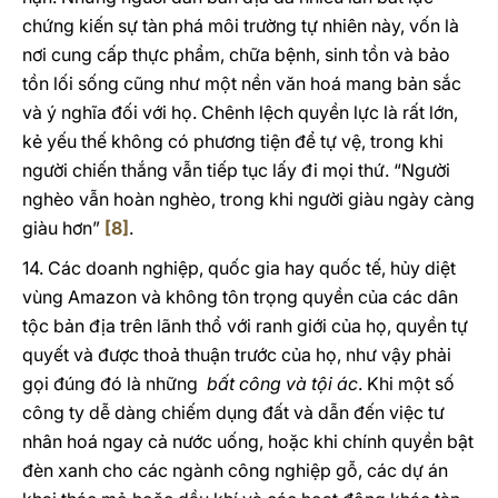
chứng kiến sự tàn phá môi trường tự nhiên này, vốn là
nơi cung cấp thực phẩm, chữa bệnh, sinh tồn và bảo
tồn lối sống cũng như một nền văn hoá mang bản sắc
và ý nghĩa đối với họ. Chênh lệch quyền lực là rất lớn,
kẻ yếu thế không có phương tiện để tự vệ, trong khi
người chiến thắng vẫn tiếp tục lấy đi mọi thứ. “Người
nghèo vẫn hoàn nghèo, trong khi người giàu ngày càng
giàu hơn”
[8]
.
14. Các doanh nghiệp, quốc gia hay quốc tế, hủy diệt
vùng Amazon và không tôn trọng quyền của các dân
tộc bản địa trên lãnh thổ với ranh giới của họ, quyền tự
quyết và được thoả thuận trước của họ, như vậy phải
gọi đúng đó là những
bất công và tội ác
. Khi một số
công ty dễ dàng chiếm dụng đất và dẫn đến việc tư
nhân hoá ngay cả nước uống, hoặc khi chính quyền bật
đèn xanh cho các ngành công nghiệp gỗ, các dự án