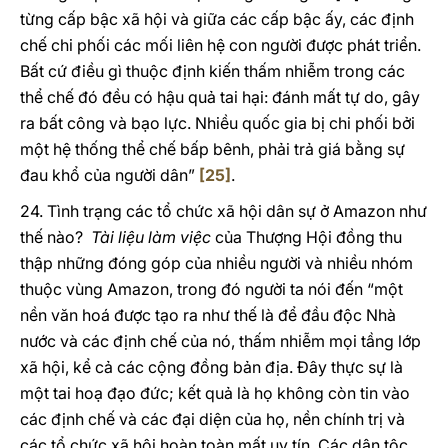
từng cấp bậc xã hội và giữa các cấp bậc ấy, các định
chế chi phối các mối liên hệ con người được phát triển.
Bất cứ điều gì thuộc định kiến thấm nhiễm trong các
thể chế đó đều có hậu quả tai hại: đánh mất tự do, gây
ra bất công và bạo lực. Nhiều quốc gia bị chi phối bởi
một hệ thống thể chế bấp bênh, phải trả giá bằng sự
đau khổ của người dân”
[25]
.
24. Tình trạng các tổ chức xã hội dân sự ở Amazon như
thế nào?
Tài liệu làm việc
của Thượng Hội đồng thu
thập những đóng góp của nhiều người và nhiều nhóm
thuộc vùng Amazon, trong đó người ta nói đến “một
nền văn hoá được tạo ra như thế là để đầu độc Nhà
nước và các định chế của nó, thấm nhiễm mọi tầng lớp
xã hội, kể cả các cộng đồng bản địa. Đây thực sự là
một tai hoạ đạo đức; kết quả là họ không còn tin vào
các định chế và các đại diện của họ, nền chính trị và
các tổ chức xã hội hoàn toàn mất uy tín. Các dân tộc