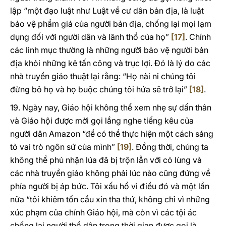
lập “một đạo luật như Luật về cư dân bản địa, là luật
bảo vệ phẩm giá của người bản địa, chống lại mọi lạm
dụng đối với người dân và lãnh thổ của họ”
[17]
. Chính
các linh mục thường là những người bảo vệ người bản
địa khỏi những kẻ tấn công và trục lợi. Đó là lý do các
nhà truyền giáo thuật lại rằng: “Họ nài nỉ chúng tôi
đừng bỏ họ và họ buộc chúng tôi hứa sẽ trở lại”
[18]
.
19. Ngày nay, Giáo hội không thể xem nhẹ sự dấn thân
và Giáo hội được mời gọi lắng nghe tiếng kêu của
người dân Amazon “để có thể thực hiện một cách sáng
tỏ vai trò ngôn sứ của mình”
[19]
. Đồng thời, chúng ta
không thể phủ nhận lúa đã bị trộn lẫn với cỏ lùng và
các nhà truyền giáo không phải lúc nào cũng đứng về
phía người bị áp bức. Tôi xấu hổ vì điều đó và một lần
nữa “tôi khiêm tốn cầu xin tha thứ, không chỉ vì những
xúc phạm của chính Giáo hội, mà còn vì các tội ác
chống lại người thổ dân trong thời gian được gọi là