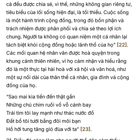
cả đều được chia sẻ, vì thế, những không gian riêng tư,
tiêu biểu của lối sống hiện đại, là tối thiểu. Cuộc sống
là một hành trình cộng đồng, trong đó bổn phận và
trách nhiệm được phân phối và chia sẻ theo lợi ích
chung. Người ta không có quan niệm một cá nhân lại
tách biệt khỏi cộng đồng hoặc lãnh thổ của họ”
[22]
.
Các mối quan hệ nhân văn được hoà quyện trong
khung cảnh thiên nhiên, vì họ cảm nhận và hiểu rằng
đó là một thực tại hài hoà với xã hội và văn hoá, như
một sự nối dài của thân thể cá nhân, gia đình và cộng
đồng của họ.
“Sao mai kia tiến đến thật gần
Những chú chim ruồi vồ vỗ cánh bay
Trái tim tôi lay mạnh như thác nước đổ
Đất bổ tôi tưới bằng đôi môi bạn
Hồ hởi tung tăng gió đùa với ta”
[23]
.