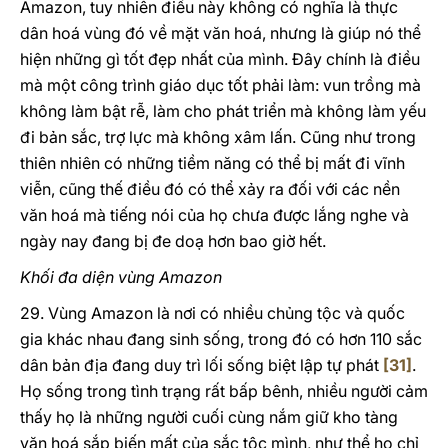
Amazon, tuy nhiên điều này không có nghĩa là thực
dân hoá vùng đó về mặt văn hoá, nhưng là giúp nó thể
hiện những gì tốt đẹp nhất của mình. Đây chính là điều
mà một công trình giáo dục tốt phải làm: vun trồng mà
không làm bật rễ, làm cho phát triển mà không làm yếu
đi bản sắc, trợ lực mà không xâm lấn. Cũng như trong
thiên nhiên có những tiềm năng có thể bị mất đi vĩnh
viễn, cũng thế điều đó có thể xảy ra đối với các nền
văn hoá mà tiếng nói của họ chưa được lắng nghe và
ngày nay đang bị đe doạ hơn bao giờ hết.
Khối đa diện vùng Amazon
29. Vùng Amazon là nơi có nhiều chủng tộc và quốc
gia khác nhau đang sinh sống, trong đó có hơn 110 sắc
dân bản địa đang duy trì lối sống biệt lập tự phát
[31]
.
Họ sống trong tình trạng rất bấp bênh, nhiều người cảm
thấy họ là những người cuối cùng nắm giữ kho tàng
văn hoá sắp biến mất của sắc tộc mình, như thể họ chỉ