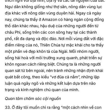
thích nghi với địa hình, địa lý và các tài nguyên của đất.
Ngư dân không giống như thợ săn, nông dân vùng lục
địa khác với nông dân vùng duyên hải. Ngay cả ngày
nay, chúng ta thấy ở Amazon có hàng ngàn cộng đồng
thổ dân khác nhau, hậu duệ của những người đến từ
châu Phi, sống trên các con sông hay tại các thành
phố, rất đa dạng và độc đáo. Nơi mỗi vùng đất với đặc
điểm riêng của nó, Thiên Chúa tự mặc khải cho ta thấy
một phần vẻ đẹp khôn tả của Ngài. Mỗi nhóm người,
sống hài hoà với môi trường xung quanh, phát triển sự
khôn ngoan cách riêng biệt. Chúng ta là những người
quan sát từ bên ngoài, nên tránh những nhận định khái
quát bất công, theo kiểu “vơ đũa cả nắm”, những lập
luận quá ngây ngô và những kết luận dựa trên não
trạng và kinh nghiệm chủ quan của mình.
Quan tâm chăm sóc cội nguồn
33. Ở đây tôi muốn chỉ ra rằng “một cách nhìn về con