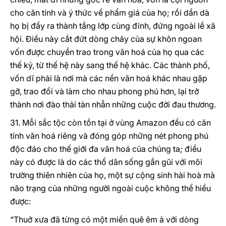
cho căn tính và ý thức về phẩm giá của họ; rồi dần dà
họ bị đẩy ra thành tầng lớp cùng đinh, đứng ngoài lề xã
hội. Điều này cắt đứt dòng chảy của sự khôn ngoan
vốn được chuyển trao trong văn hoá của họ qua các
thế kỷ, từ thế hệ này sang thế hệ khác. Các thành phố,
vốn dĩ phải là nơi mà các nền văn hoá khác nhau gặp
gỡ, trao đổi và làm cho nhau phong phú hơn, lại trở
thành nơi đào thải tàn nhẫn những cuộc đời đau thương.
31. Mỗi sắc tộc còn tồn tại ở vùng Amazon đều có căn
tính văn hoá riêng và đóng góp những nét phong phú
độc đáo cho thế giới đa văn hoá của chúng ta; điều
này có được là do các thổ dân sống gần gũi với môi
trường thiên nhiên của họ, một sự cộng sinh hài hoà mà
não trạng của những người ngoài cuộc không thể hiểu
được:
“Thuở xưa đã từng có một miền quê êm ả với dòng