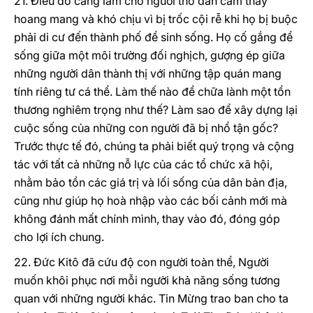
21. Điều đó càng làm cho người thổ dân cảm thấy
hoang mang và khó chịu vì bị trốc cội rễ khi họ bị buộc
phải di cư đến thành phố để sinh sống. Họ cố gắng để
sống giữa một môi trường đối nghịch, gượng ép giữa
những người dân thành thị với những tập quán mang
tính riêng tư cá thể. Làm thế nào để chữa lành một tổn
thương nghiêm trọng như thế? Làm sao để xây dựng lại
cuộc sống của những con người đã bị nhổ tận gốc?
Trước thực tế đó, chúng ta phải biết quý trọng và cộng
tác với tất cả những nỗ lực của các tổ chức xã hội,
nhằm bảo tồn các giá trị và lối sống của dân bản địa,
cũng như giúp họ hoà nhập vào các bối cảnh mới mà
không đánh mất chính mình, thay vào đó, đóng góp
cho lợi ích chung.
22. Đức Kitô đã cứu độ con người toàn thể, Người
muốn khôi phục nơi mỗi người khả năng sống tương
quan với những người khác. Tin Mừng trao ban cho ta