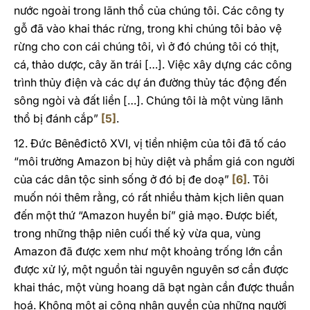
nước ngoài trong lãnh thổ của chúng tôi. Các công ty
gỗ đã vào khai thác rừng, trong khi chúng tôi bảo vệ
rừng cho con cái chúng tôi, vì ở đó chúng tôi có thịt,
cá, thảo dược, cây ăn trái […]. Việc xây dựng các công
trình thủy điện và các dự án đường thủy tác động đến
sông ngòi và đất liền […]. Chúng tôi là một vùng lãnh
thổ bị đánh cắp”
[5]
.
12. Đức Bênêđictô XVI, vị tiền nhiệm của tôi đã tố cáo
“môi trường Amazon bị hủy diệt và phẩm giá con người
của các dân tộc sinh sống ở đó bị đe doạ”
[6]
. Tôi
muốn nói thêm rằng, có rất nhiều thảm kịch liên quan
đến một thứ “Amazon huyền bí” giả mạo. Được biết,
trong những thập niên cuối thế kỷ vừa qua, vùng
Amazon đã được xem như một khoảng trống lớn cần
được xử lý, một nguồn tài nguyên nguyên sơ cần được
khai thác, một vùng hoang dã bạt ngàn cần được thuần
hoá. Không một ai công nhận quyền của những người