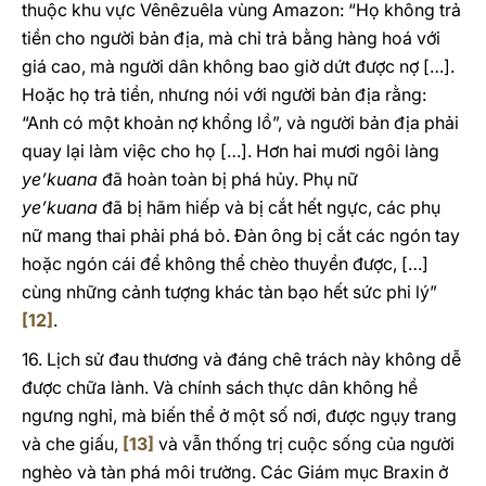
thuộc khu vực Vênêzuêla vùng Amazon: “Họ không trả
tiền cho người bản địa, mà chỉ trả bằng hàng hoá với
giá cao, mà người dân không bao giờ dứt được nợ […].
Hoặc họ trả tiền, nhưng nói với người bản địa rằng:
“Anh có một khoản nợ khổng lồ”, và người bản địa phải
quay lại làm việc cho họ […]. Hơn hai mươi ngôi làng
ye’kuana
đã hoàn toàn bị phá hủy. Phụ nữ
ye’kuana
đã bị hãm hiếp và bị cắt hết ngực, các phụ
nữ mang thai phải phá bỏ. Đàn ông bị cắt các ngón tay
hoặc ngón cái để không thể chèo thuyền được, […]
cùng những cảnh tượng khác tàn bạo hết sức phi lý”
[12]
.
16. Lịch sử đau thương và đáng chê trách này không dễ
được chữa lành. Và chính sách thực dân không hề
ngưng nghỉ, mà biến thể ở một số nơi, được ngụy trang
và che giấu,
[13]
và vẫn thống trị cuộc sống của người
nghèo và tàn phá môi trường. Các Giám mục Braxin ở