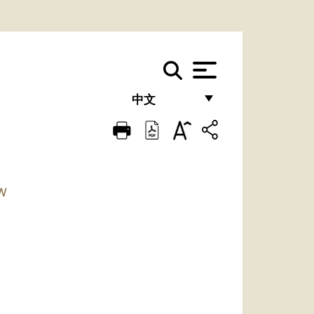
中文
FRANÇAIS
ENGLISH
ITALIANO
W
PORTUGUÊS
ESPAÑOL
DEUTSCH
POLSKI