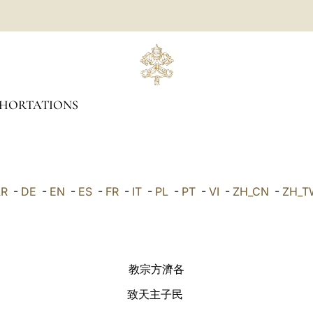
XHORTATIONS
AR
-
DE
-
EN
-
ES
-
FR
-
IT
-
PL
-
PT
-
VI
-
ZH_CN
-
ZH_T
教宗⽅濟各
致天主⼦⺠