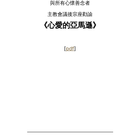
與所有⼼懷善念者
主教會議後宗座勸諭
《⼼愛的亞⾺遜》
[
pdf
]