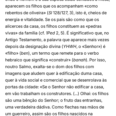
aparecem os filhos que os acompanham «como
rebentos de oliveira» (
Sl
128/127, 3), isto é, cheios de
energia e vitalidade. Se os pais são como que os
alicerces da casa, os filhos constituem as «pedras
vivas» da família (cf.
1Ped
2, 5). É significativo que, no
Antigo Testamento, a palavra que aparece mais vezes
depois da designação divina (
YHWH
, o «Senhor») é
«filho» (
ben
), um termo que remete para o verbo
hebraico que significa «construir» (
banah
). Por isso,
noutro Salmo, exalta-se o dom dos filhos com
imagens que aludem quer à edificação duma casa,
quer à vida social e comercial que se desenrolava às
portas da cidade: «Se o Senhor não edificar a casa,
em vão trabalham os construtores. (...) Olhai: os filhos
são uma bênção do Senhor; o fruto das entranhas,
uma verdadeira dádiva. Como flechas nas mãos de
um guerreiro, assim são os filhos nascidos na