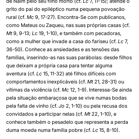
de Naim pelo seu filho morto (cf.
Lc
7, 11-15); atende o
grito do pai do epiléptico numa pequena povoação
rural (cf.
Mc
9, 17-27). Encontra-Se com publicanos,
como Mateus ou Zaqueu, nas suas próprias casas (cf.
Mt
9, 9-13;
Lc
19, 1-10), e também com pecadoras,
como a mulher que invade a casa do fariseu (cf.
Lc
7,
36-50). Conhece as ansiedades e as tensões das
famílias, inserindo-as nas suas parábolas: desde filhos
que deixam a própria casa para tentar alguma
aventura (cf.
Lc
15, 11-32) até filhos difíceis com
comportamentos inexplicáveis (cf.
Mt
21, 28-31) ou
vítimas da violência (cf.
Mc
12, 1-9). Interessa-Se ainda
pela situação embaraçosa que se vive numas bodas
pela falta de vinho (cf.
Jo
2, 1-10) ou pela recusa dos
convidados a participar nelas (cf.
Mt
22, 1-10), e
conhece também o pesadelo que representa a perda
duma moeda numa família pobre (cf.
Lc
15, 8-10).