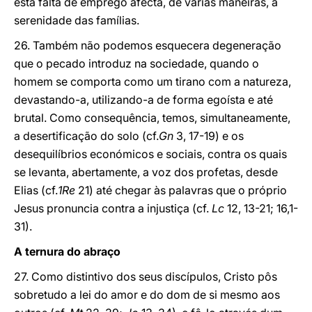
esta falta de emprego afecta, de várias maneiras, a
serenidade das famílias.
26. Também não podemos esquecera degeneração
que o pecado introduz na sociedade, quando o
homem se comporta como um tirano com a natureza,
devastando-a, utilizando-a de forma egoísta e até
brutal. Como consequência, temos, simultaneamente,
a desertificação do solo (cf.
Gn
3, 17-19) e os
desequilíbrios económicos e sociais, contra os quais
se levanta, abertamente, a voz dos profetas, desde
Elias (cf.
1Re
21) até chegar às palavras que o próprio
Jesus pronuncia contra a injustiça (cf.
Lc
12, 13-21; 16,1-
31).
A ternura do abraço
27. Como distintivo dos seus discípulos, Cristo pôs
sobretudo a lei do amor e do dom de si mesmo aos