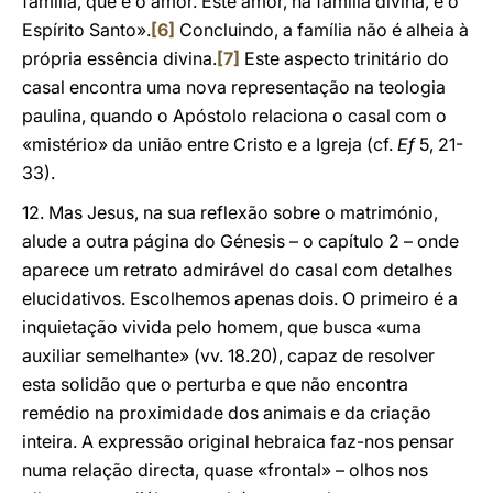
família, que é o amor. Este amor, na família divina, é o
Espírito Santo».
[6]
Concluindo, a família não é alheia à
própria essência divina.
[7]
Este aspecto trinitário do
casal encontra uma nova representação na teologia
paulina, quando o Apóstolo relaciona o casal com o
«mistério» da união entre Cristo e a Igreja (cf.
Ef
5, 21-
33).
12. Mas Jesus, na sua reflexão sobre o matrimónio,
alude a outra página do Génesis – o capítulo 2 – onde
aparece um retrato admirável do casal com detalhes
elucidativos. Escolhemos apenas dois. O primeiro é a
inquietação vivida pelo homem, que busca «uma
auxiliar semelhante» (vv. 18.20), capaz de resolver
esta solidão que o perturba e que não encontra
remédio na proximidade dos animais e da criação
inteira. A expressão original hebraica faz-nos pensar
numa relação directa, quase «frontal» – olhos nos