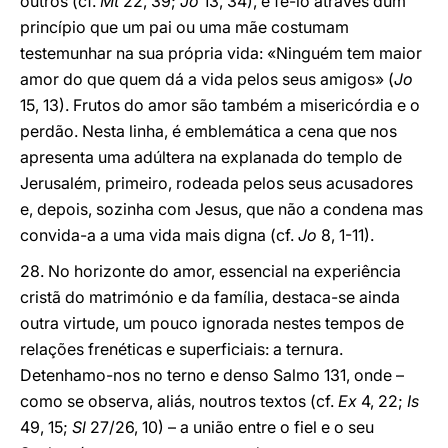
outros (cf.
Mt
22, 39;
Jo
13, 34), e fê-lo através dum
princípio que um pai ou uma mãe costumam
testemunhar na sua própria vida: «Ninguém tem maior
amor do que quem dá a vida pelos seus amigos» (
Jo
15, 13). Frutos do amor são também a misericórdia e o
perdão. Nesta linha, é emblemática a cena que nos
apresenta uma adúltera na explanada do templo de
Jerusalém, primeiro, rodeada pelos seus acusadores
e, depois, sozinha com Jesus, que não a condena mas
convida-a a uma vida mais digna (cf.
Jo
8, 1-11).
28. No horizonte do amor, essencial na experiência
cristã do matrimónio e da família, destaca-se ainda
outra virtude, um pouco ignorada nestes tempos de
relações frenéticas e superficiais: a ternura.
Detenhamo-nos no terno e denso Salmo 131, onde –
como se observa, aliás, noutros textos (cf.
Ex
4, 22;
Is
49, 15;
Sl
27/26, 10) – a união entre o fiel e o seu