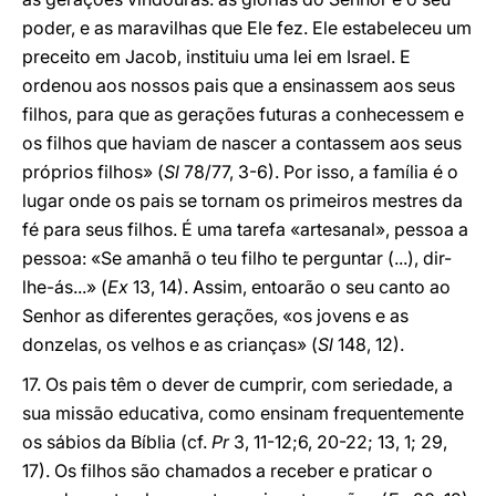
poder, e as maravilhas que Ele fez. Ele estabeleceu um
preceito em Jacob, instituiu uma lei em Israel. E
ordenou aos nossos pais que a ensinassem aos seus
filhos, para que as gerações futuras a conhecessem e
os filhos que haviam de nascer a contassem aos seus
próprios filhos» (
Sl
78/77, 3-6). Por isso, a família é o
lugar onde os pais se tornam os primeiros mestres da
fé para seus filhos. É uma tarefa «artesanal», pessoa a
pessoa: «Se amanhã o teu filho te perguntar (...), dir-
lhe-ás...» (
Ex
13, 14). Assim, entoarão o seu canto ao
Senhor as diferentes gerações, «os jovens e as
donzelas, os velhos e as crianças» (
Sl
148, 12).
17. Os pais têm o dever de cumprir, com seriedade, a
sua missão educativa, como ensinam frequentemente
os sábios da Bíblia (cf.
Pr
3, 11-12;6, 20-22; 13, 1; 29,
17). Os filhos são chamados a receber e praticar o