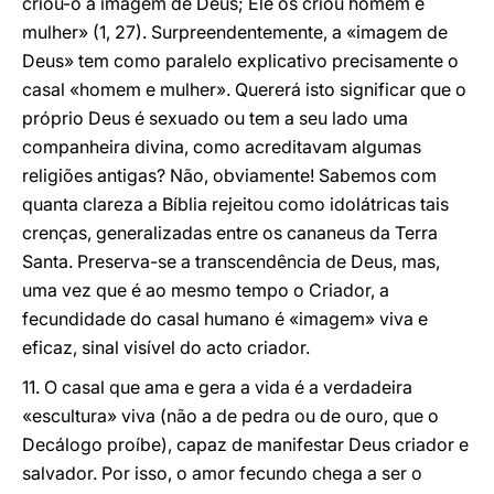
criou-o à imagem de Deus; Ele os criou homem e
mulher» (1, 27). Surpreendentemente, a «imagem de
Deus» tem como paralelo explicativo precisamente o
casal «homem e mulher». Quererá isto significar que o
próprio Deus é sexuado ou tem a seu lado uma
companheira divina, como acreditavam algumas
religiões antigas? Não, obviamente! Sabemos com
quanta clareza a Bíblia rejeitou como idolátricas tais
crenças, generalizadas entre os cananeus da Terra
Santa. Preserva-se a transcendência de Deus, mas,
uma vez que é ao mesmo tempo o Criador, a
fecundidade do casal humano é «imagem» viva e
eficaz, sinal visível do acto criador.
11. O casal que ama e gera a vida é a verdadeira
«escultura» viva (não a de pedra ou de ouro, que o
Decálogo proíbe), capaz de manifestar Deus criador e
salvador. Por isso, o amor fecundo chega a ser o