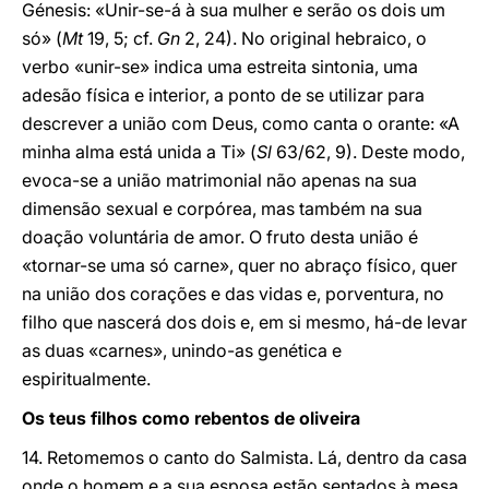
Génesis: «Unir-se-á à sua mulher e serão os dois um
só» (
Mt
19, 5; cf.
Gn
2, 24). No original hebraico, o
verbo «unir-se» indica uma estreita sintonia, uma
adesão física e interior, a ponto de se utilizar para
descrever a união com Deus, como canta o orante: «A
minha alma está unida a Ti» (
Sl
63/62, 9). Deste modo,
evoca-se a união matrimonial não apenas na sua
dimensão sexual e corpórea, mas também na sua
doação voluntária de amor. O fruto desta união é
«tornar-se uma só carne», quer no abraço físico, quer
na união dos corações e das vidas e, porventura, no
filho que nascerá dos dois e, em si mesmo, há-de levar
as duas «carnes», unindo-as genética e
espiritualmente.
Os teus filhos como rebentos de oliveira
14. Retomemos o canto do Salmista. Lá, dentro da casa
onde o homem e a sua esposa estão sentados à mesa,