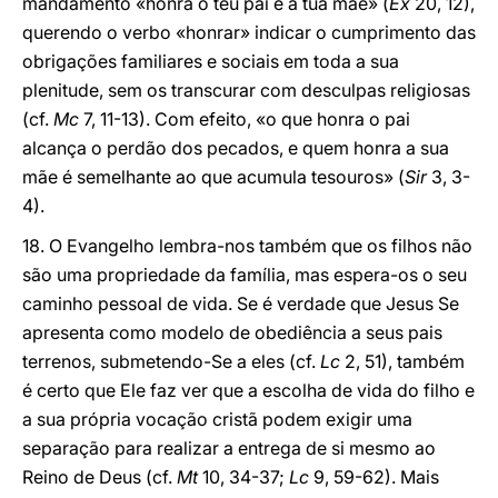
mandamento «honra o teu pai e a tua mãe» (
Ex
20, 12),
querendo o verbo «honrar» indicar o cumprimento das
obrigações familiares e sociais em toda a sua
plenitude, sem os transcurar com desculpas religiosas
(cf.
Mc
7, 11-13). Com efeito, «o que honra o pai
alcança o perdão dos pecados, e quem honra a sua
mãe é semelhante ao que acumula tesouros» (
Sir
3, 3-
4).
18. O Evangelho lembra-nos também que os filhos não
são uma propriedade da família, mas espera-os o seu
caminho pessoal de vida. Se é verdade que Jesus Se
apresenta como modelo de obediência a seus pais
terrenos, submetendo-Se a eles (cf.
Lc
2, 51), também
é certo que Ele faz ver que a escolha de vida do filho e
a sua própria vocação cristã podem exigir uma
separação para realizar a entrega de si mesmo ao
Reino de Deus (cf.
Mt
10, 34-37;
Lc
9, 59-62). Mais