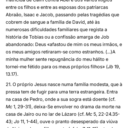
entre os filhos e entre as esposas dos patriarcas
Abraão, Isaac e Jacob, passando pelas tragédias que
cobrem de sangue a família de David, até às
numerosas dificuldades familiares que regista a
história de Tobias ou a confissão amarga de Job
abandonado: Deus «afastou de mim os meus irmãos, e
os meus amigos retiraram-se como estranhos. (...)A
minha mulher sente repugnância do meu hálito e
tornei-me fétido para os meus próprios filhos» (
Jb
19,
13.17).
21. O próprio Jesus nasce numa família modesta, que à
pressa tem de fugir para uma terra estrangeira. Entra
na casa de Pedro, onde a sua sogra está doente (cf.
Mc
1, 29-31), deixa-Se envolver no drama da morte na
casa de Jairo ou no lar de Lázaro (cf.
Mc
5, 22-24.35-
43;
Jo
11, 1-44), ouve o pranto desesperado da viúva