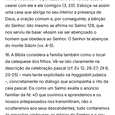
cearei com ele e ele comigo» (3, 20). Esboça-se assim
uma casa que abriga no seu interior a presença de
Deus, a oração comum e, por conseguinte, a bênção
do Senhor. Isto mesmo se afirma no Salmo 128, que
nos serviu de base: «Assim vai ser abençoado o
homem que obedece ao Senhor. O Senhor te abençoe
do monte Sião!» (vv. 4-5).
16. A Bíblia considera a família também como o local
da catequese dos filhos. Vê-se isto claramente na
descrição da celebração pascal (cf.
Ex
12, 26-27;
Dt
6,
20-25) – mais tarde explicitado na
haggadah
judaica
–, concretamente no diálogo que acompanha o rito da
ceia pascal. Eis como um Salmo exalta o anúncio
familiar da fé: «O que ouvimos e aprendemos e os
nossos antepassados nos transmitiram, não o
ocultaremos aos seus descendentes; tudo contaremos
às gerações vindouras: as glórias do Senhor e o seu