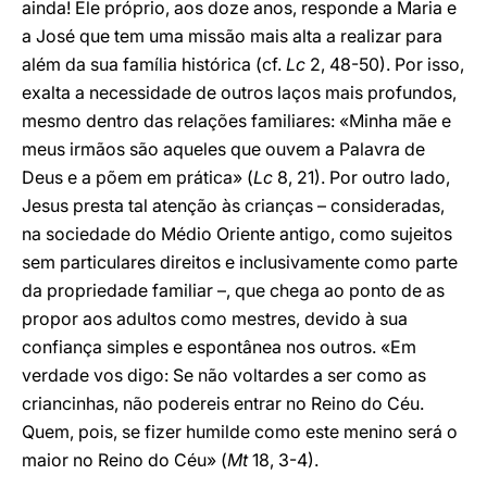
ainda! Ele próprio, aos doze anos, responde a Maria e
a José que tem uma missão mais alta a realizar para
além da sua família histórica (cf.
Lc
2, 48-50). Por isso,
exalta a necessidade de outros laços mais profundos,
mesmo dentro das relações familiares: «Minha mãe e
meus irmãos são aqueles que ouvem a Palavra de
Deus e a põem em prática» (
Lc
8, 21). Por outro lado,
Jesus presta tal atenção às crianças – consideradas,
na sociedade do Médio Oriente antigo, como sujeitos
sem particulares direitos e inclusivamente como parte
da propriedade familiar –, que chega ao ponto de as
propor aos adultos como mestres, devido à sua
confiança simples e espontânea nos outros. «Em
verdade vos digo: Se não voltardes a ser como as
criancinhas, não podereis entrar no Reino do Céu.
Quem, pois, se fizer humilde como este menino será o
maior no Reino do Céu» (
Mt
18, 3-4).