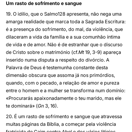
Um rasto de sofrimento e sangue
19. O idílio, que o Salmo128 apresenta, não nega uma
amarga realidade que marca toda a Sagrada Escritura:
é a presença do sofrimento, do mal, da violência, que
dilaceram a vida da família e a sua comunhão íntima
de vida e de amor. Não é de estranhar que o discurso
de Cristo sobre o matrimónio (cf.
Mt
19, 3-9) apareça
inserido numa disputa a respeito do divórcio. A
Palavra de Deus é testemunha constante desta
dimensão obscura que assoma já nos primórdios,
quando, com o pecado, a relação de amor e pureza
entre o homem e a mulher se transforma num domínio:
«Procurarás apaixonadamente o teu marido, mas ele
te dominará» (
Gn
3, 16).
20. É um rasto de sofrimento e sangue que atravessa
muitas páginas da Bíblia, a começar pela violência
fratricida de Caim contra Abel e dos vários litígios