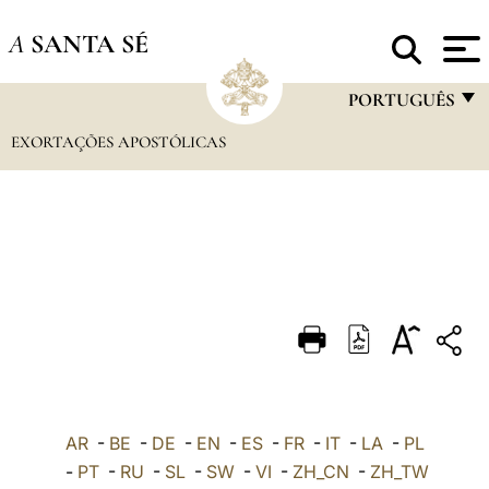
A
SANTA SÉ
PORTUGUÊS
EXORTAÇÕES APOSTÓLICAS
FRANÇAIS
ENGLISH
ITALIANO
PORTUGUÊS
ESPAÑOL
DEUTSCH
POLSKI
العربيّة
AR
-
BE
-
DE
-
EN
-
ES
-
FR
-
IT
-
LA
-
PL
-
PT
-
RU
-
SL
-
SW
-
VI
-
ZH_CN
-
ZH_TW
中文