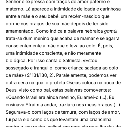
Senhor é expressa com traços de amor paterno e
materno. Lá aparece a intimidade delicada e carinhosa
entre a mãe e o seu bebé, um recém-nascido que
dorme nos braços de sua mãe depois de ter sido
amamentado. Como indica a palavra hebraica
gamùl
,
trata-se dum menino que acaba de mamar e se agarra
conscientemente à mãe que o leva ao colo. É, pois,
uma intimidade consciente, e não meramente
biológica. Por isso canta o Salmista: «Estou
sossegado e tranquilo, como criança saciada ao colo
da mãe» (
Sl
131/130, 2). Paralelamente, podemos ver
outra cena na qual o profeta Oseias coloca na boca de
Deus, visto como pai, estas palavras comoventes:
«Quando Israel era ainda menino, Eu amei-o (...), Eu
ensinava Efraim a andar, trazia-o nos meus braços (...).
Segurava-o com laços de ternura, com laços de amor,
fui para ele como os que levantam uma criancinha
contra o seu rosto; inclinei-me para ele para lhe dar de