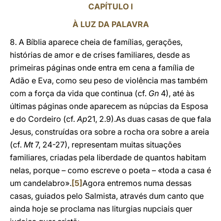
CAPÍTULO I
À LUZ DA PALAVRA
8. A Bíblia aparece cheia de famílias, gerações,
histórias de amor e de crises familiares, desde as
primeiras páginas onde entra em cena a família de
Adão e Eva, como seu peso de violência mas também
com a força da vida que continua (cf.
Gn
4), até às
últimas páginas onde aparecem as núpcias da Esposa
e do Cordeiro (cf.
Ap
21, 2.9).As duas casas de que fala
Jesus, construídas ora sobre a rocha ora sobre a areia
(cf.
Mt
7, 24-27), representam muitas situações
familiares, criadas pela liberdade de quantos habitam
nelas, porque – como escreve o poeta – «toda a casa é
um candelabro».
[5]
Agora entremos numa dessas
casas, guiados pelo Salmista, através dum canto que
ainda hoje se proclama nas liturgias nupciais quer