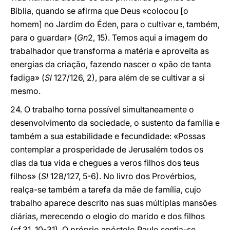
Bíblia, quando se afirma que Deus «colocou [o
homem] no Jardim do Éden, para o cultivar e, também,
para o guardar» (
Gn
2, 15). Temos aqui a imagem do
trabalhador que transforma a matéria e aproveita as
energias da criação, fazendo nascer o «pão de tanta
fadiga» (
Sl
127/126, 2), para além de se cultivar a si
mesmo.
24. O trabalho torna possível simultaneamente o
desenvolvimento da sociedade, o sustento da família e
também a sua estabilidade e fecundidade: «Possas
contemplar a prosperidade de Jerusalém todos os
dias da tua vida e chegues a veros filhos dos teus
filhos» (
Sl
128/127, 5-6). No livro dos Provérbios,
realça-se também a tarefa da mãe de família, cujo
trabalho aparece descrito nas suas múltiplas mansões
diárias, merecendo o elogio do marido e dos filhos
(cf.31, 10-31). O próprio apóstolo Paulo sentia-se