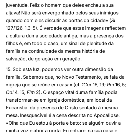
juventude. Feliz o homem que deles encheu a sua
aljava! Não será envergonhado pelos seus inimigos,
quando com eles discutir às portas da cidade» (
Sl
127/126, 1.3-5). É verdade que estas imagens reflectem
a cultura duma sociedade antiga, mas a presença dos
filhos é, em todo o caso, um sinal de plenitude da
família na continuidade da mesma história de
salvação, de geração em geração.
15. Sob esta luz, podemos ver outra dimensão da
família. Sabemos que, no Novo Testamento, se fala da
«igreja que se reúne em casa» (cf.
1Cor
16, 19;
Rm
16, 5;
Col
4, 15;
Flm
2). O espaço vital duma família podia
transformar-se em igreja doméstica, em local da
Eucaristia, da presença de Cristo sentado à mesma
mesa. Inesquecível é a cena descrita no Apocalipse:
«Olha que Eu estou à porta e bato: se alguém ouvir a
minha voz e abrir a porta, Eu entrarei na sua casa e