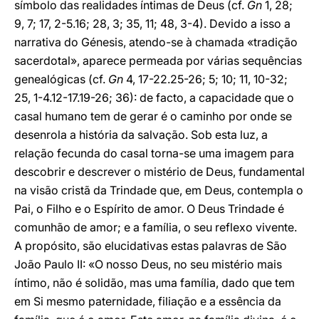
símbolo das realidades íntimas de Deus (cf.
Gn
1, 28;
9, 7; 17, 2-5.16; 28, 3; 35, 11; 48, 3-4). Devido a isso a
narrativa do Génesis, atendo-se à chamada «tradição
sacerdotal», aparece permeada por várias sequências
genealógicas (cf.
Gn
4, 17-22.25-26; 5; 10; 11, 10-32;
25, 1-4.12-17.19-26; 36): de facto, a capacidade que o
casal humano tem de gerar é o caminho por onde se
desenrola a história da salvação. Sob esta luz, a
relação fecunda do casal torna-se uma imagem para
descobrir e descrever o mistério de Deus, fundamental
na visão cristã da Trindade que, em Deus, contempla o
Pai, o Filho e o Espírito de amor. O Deus Trindade é
comunhão de amor; e a família, o seu reflexo vivente.
A propósito, são elucidativas estas palavras de São
João Paulo II: «O nosso Deus, no seu mistério mais
íntimo, não é solidão, mas uma família, dado que tem
em Si mesmo paternidade, filiação e a essência da