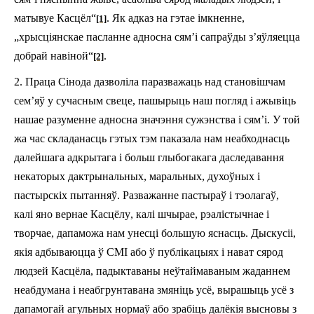
матывуе
Касцёл
“
.
Як адказ на
гэта
е імкненне,
[1]
„
х
рысціянскае
пасланне адносна
сям
’
і
сапраўды
з’яўляецца
добра
й
навін
ой
“
.
[2]
2.
Праца
Сін
ода
дазволі
ла паразважаць
над
становішчам
сем
’
яў
у
сучасным
свеце
,
пашырыць
наш
погляд
і
ажывіць
наша
е разум
енне
адносна
значэння
сужэнства
і
сям
’
і
.
У
той
жа
час
складанасць
гэтых
тэм
паказала
нам
неабходнасць
далейшага
адкрытага
і больш глыбогакага даследаванн
я
некаторых
дактрынальных
,
маральных
,
духоўных
і
пастырскіх
пытанняў
.
Р
азважанне
пастыраў
і
тэолагаў
,
калі
яно вернае
Касцёлу
,
калі шчырае, рэалістычнае
і
творч
ае
,
дапаможа
нам
унесці
больш
ую
яснасц
ь
.
Дыскусіі
,
якія
адбываюцца
ў
СМІ
або ў
публікацыях
і нават
сярод
людзей
Касцёла
,
падыктаваны неўтаймаваным жаданнем
неабдумана
і
неа
бгрунтавана
змяніць усё,
выраш
ы
ць
усё
з
дапамогай
агульных
нормаў
або
з
рабіць
далёк
і
я
высновы
з