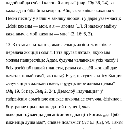
падобнай да сябе
,
і калонай апоры“ (пар.
Сір
36, 24), як
кажа адзін бібл
і
й
ны
мудрэц. Або, як
усклікае
каханая у
Песні песняў у вялікім
закліку
любові
і
ў
дары ўзаемнасці:
„Мой каханы — мой, а я — яго
ная
[...]. Я
належу
май
му
кахана
му
, а мой каханы — м
не
“ (2, 16; 6, 3).
13.
З гэтага спаткання, якое лечыць адзіноту, вынікае
перадача жыцця і сям’я. Гэта другая дэталь, якую мы
можам падкрэсліць: Адам, будучы чалавекам усіх часоў і
ўсіх рэгіёнаў нашай планеты, разам са сваёй жонкай дае
пачатак новай сям’і, як
сказа
ў Езус, цытуючы кнігу Быцця:
„злучыцца з жонкай сваёй, і будуць двое адным целам“
(
Мц
19, 5; пар.
Быц
2, 24). Дзеяслоў „злучыцца“ ў
габрэйскім арыгінале азначае шчыльнае сугучча, фізічнае і
ўнутранае прыліпанне да той ступені, якая
выкарыстоўваецца для апісання еднасці з Богам: „да Цябе
імкнецца душа мая“, спявае псальміст (
Пс
63 [62], 9). Такім