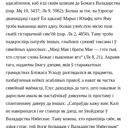
адасаблення, каб ісці сваім шляхам да Божага Валадарства
(пар.
Мц
10, 34­37;
Лк
9, 59­62). Больш за тое, ва ўзросце
дванаццаці гадоў Ён адказаў Марыі і Юзафу, што Яму
трэба выканаць яшчэ адну, больш узнёслую місію па­за
сваёй гістарычнай сям’ёй (пар.
Лк
2, 48­50). Таму трэба
падкрэсліць патрэбу іншых, глыбокіх сувязяў таксама і ў
сямейных адносінах: „Маці Мая і браты Мае — гэта тыя,
хто слухае слова Божае і выконвае яго“ (
Лк
8, 21). Акрамя
таго, надаючы ўвагу дзецям, якія ў старажытных
грамадствах Блізкага Усходу разглядаліся як прадметы,
пазбаўленыя нейкіх асаблівых правоў, а нават як частка
сямейнай маёмасці, Езус даходзіць да таго, што паказвае іх
дарослым амаль як настаўнікаў дзякуючы іх простаму і
спантаннаму даверу да іншых: „Сапраўды кажу вам: Калі
не навернецеся і не станеце як дзеці, не ўвойдзеце ў
Валадарства Нябеснае.
Таму кожны, хто прынізіць сябе, як
дзіця гэтае, той будзе большым у Валадарстве Нябесным“