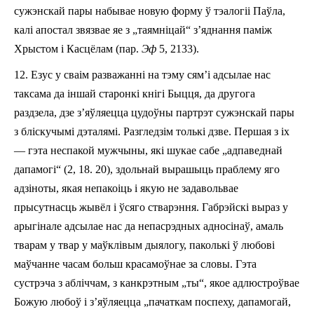
сужэнскай пары набывае новую форму ў тэалогіі Паўла,
калі апостал звязвае яе з „таямніцай“
з
’яднання паміж
Хрыстом і Касцёлам (пар.
Эф
5, 21­33).
12.
Езус у сваім разважанні на тэму сям’і адсылае нас
таксама да іншай старонкі кнігі Быцця, да другога
раздзел
а
, дзе з’яўляецца цудоўны партрэт сужэнскай пары
з
бліскуч
ымі
дэтал
ямі.
Разгледзі
м толькі дзве. Першая з іх
— гэта не
с
пакой мужчыны, які шукае сабе „адпаведнай
дапамогі“ (2, 18. 20),
здольнай
вырашыць праблему яго
адзіноты, якая непакоіць і якую не задавольвае
прысутн
асць жывёл і ўсяго стварэння. Габрэйскі выраз у
арыгінале адсылае нас да непасрэдных адносін
аў
, амаль
тварам у твар у маўклівым дыялогу, паколькі ў любові
маўчанне часам больш красамоўнае за словы. Гэта
сустрэча з абліччам, з
канкрэтн
ым „ты“, якое адлюстроўвае
Божую любоў і з’яўляецца „пачаткам поспеху, дапамогай,