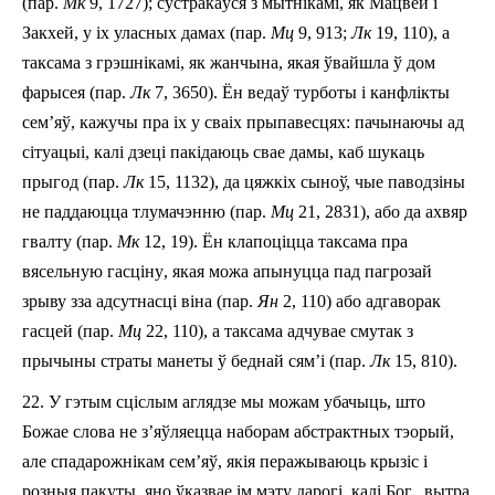
(пар.
Мк
9, 17­27); сустракаўся з мытнікамі, як Мацвей і
За
к
хей, у іх уласных дамах (пар.
Мц
9, 9­13;
Лк
19, 1­10), а
таксама з грэшнікамі, як жанчына, якая ўва
йшла
ў дом
фарысея (пар.
Лк
7, 36­50). Ён ведаў
турботы і
канфлікты
с
е
м
’яў
,
кажучы пра
іх
у
сва
іх
прыпавесц
ях
:
пачынаючы
ад
сітуацыі, калі дзеці пакідаюць свае дамы, каб шукаць
прыгод (пар.
Лк
15, 11­32), да цяжкіх сыноў, чые паводзіны
не паддаюцца тлумачэнню (пар.
Мц
21, 28­31), або да ахвяр
гвалту (пар.
Мк
12, 1­9). Ён клапоціцца таксама пра
вясельн
ую
гасціну
, як
ая
можа апынуцца пад пагрозай
зрыву
з­за
адсутнасц
і
віна (пар.
Ян
2, 1­10) або адгаворак
гасцей (пар.
Мц
22, 1­10), а таксама
адчув
ае смутак з
прычыны страты манеты ў беднай сям’і (пар.
Лк
15, 8­10).
22.
У гэтым сціслым аглядзе мы можам убачыць, што
Божае слова
не з’яўляецца
набор
ам
абстрактных тэорый,
а
ле
спадарожнік
ам
с
е
м
’яў
, якія перажываюць крызіс і
розныя
пакуты,
яно ў
казвае і
м
мэту
дарогі
, калі Бог „вытра