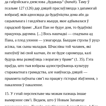
да габрэйскага дзеяслова
„будаваць“ (
banah
). Таму ў
п
сальме 127
(126)
дар дзяцей праслаўляецца з дапамогай
вобразаў, якія адносяцца да будаўніцтва дом
а
або да
сацыяльнага і гандлёвага жыцця, якое
адбывалася
ў
гарадской браме: „Калі Пан не будуе дом, то будаўнікі
працуюць дарэмна. [...]
Вось нашчадкі — спадчына ад
Пана, а плод улоння — узнагарода. Быццам стрэлы ў руцэ
асілка, так сыны маладыя. Шчаслівы той чалавек, які
напоўніў імі свой калчан, ён не будзе саромецца, калі
будуць яны размаўляць з ворагам у браме“ (1. 3­5)
.
Гэта
праўда, што тыя вобразы адлюстроўваюць культуру
старажытнага грамадства, але наяўнасць дзяцей —
прыкмета паўнаты сям’і
на
пра
цягу гісторыі збаўлення, з
пакалення ў пакаленне.
15.
У гэтай перспектыве мы можам пазнаць іншае
вымярэнне сям’і.
В
едаем, што ў Новым Запавеце