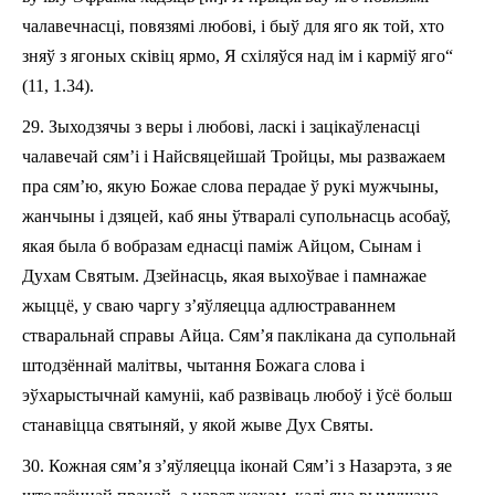
чалавечнасці, повязямі любові, і быў для яго як той, хто
зняў з ягоных сківіц ярмо, Я схіляўся над ім і карміў яго“
(11, 1.3­4).
29.
Зыходзячы з веры і любові, ласкі і зацікаўленасці
чалавечай сям’і і Найсвяцейшай Тройцы, мы разважаем
пра сям’ю, якую Божае слова перадае ў рукі мужчыны,
жанчыны і дзяцей, каб яны ўтваралі супольнасць асобаў,
якая была б вобразам еднасці паміж Айцом, Сынам і
Духам Святым. Дзейнасць, якая выхоўвае і памнажае
жыццё, у сваю чаргу з’яўляецца адлюстраваннем
стваральнай справы Айца. Сям’я паклікана да супольнай
штодзённай малітвы, чытання Божага слова і
эўхарыстычнай камуніі, каб развіваць любоў і ўсё больш
станавіцца святыняй, у якой жыве Дух Святы.
30.
Кожная сям’я з’яўляецца іконай Сям’і з Назарэта, з яе