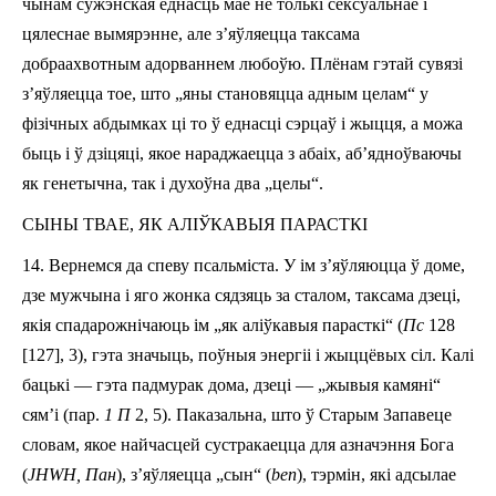
чынам сужэнская еднасць мае не толькі сексуальнае і
цялеснае вымярэнне, але з’яўляецца таксама
добраахвотным адорваннем любоўю. Плёнам гэтай сувязі
з’яўляецца тое, што „яны становяцца адным целам“ у
фізічных абдымках ці то ў еднасці сэрцаў і жыцця, а можа
быць і ў дзіцяці, якое нараджаецца з абаіх, аб’ядноўваючы
як генетычна, так і духоўна два „целы“.
СЫНЫ ТВАЕ, ЯК АЛІЎКАВЫЯ ПАРАСТКІ
14.
Вернемся да спеву
п
сальміста. У ім з’яўляюцца ў доме,
дзе мужчына і яго жонка сядзяць за сталом, таксама дзеці,
якія спадарожнічаюць ім „як аліўкавыя парасткі“ (
Пс
128
[
127
], 3), гэта значыць, поўныя энергіі і жыццёвых сіл. Калі
бацькі — гэта падмурак дома, дзеці —
„жывыя камяні“
сям’і (пар.
1 П
2, 5). Паказальна, што ў Старым Запавеце
словам, якое найчасцей сустракаецца для азначэння Бога
(
JHWH,
Пан
), з
’
яўляецца „сын“ (
ben
), тэрмін, які адсылае