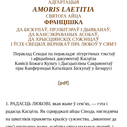
АДГАРТАЦЫЯ
AMORIS LAETITIA
LATINE
СВЯТОГА АЙЦА
ФРАНЦІШКА
ДА БІСКУПАЎ, ПРЭЗБІТЭРАЎ І ДЫЯКАНАЎ,
ДА КАНСЭКРАВАНЫХ АСОБАЎ,
ДА ХРЫСЦІЯНСКІХ СУЖЭНЦАЎ
І ЎСІХ СВЕЦКІХ ВЕРНІКАЎ ПРА ЛЮБОЎ У СЯМ’І
Пераклад Секцыі па перакладзе літургічных тэкстаў
і афіцыйных дакументаў Касцёла
Камісіі Божага Культу і Дысцыпліны Сакрамэнтаў
пры Канферэнцыі Каталіцкіх Біскупаў у Беларусі
[
pdf
]
1.
РАДАСЦЬ
ЛЮБОВІ
,
якая
жыве
ў
сем
’
ях
, —
гэта
і
радасць
Касцёла
.
Як
сцвярджалі
а
йцы
C
ін
ода
,
нягледзячы
на
шматлікія
прыкметы
крызісу
сужэнства
, „
імкненне да
сям
’
і
няспынна
жыве
,
асабліва
сярод
маладых
людзей
,
і