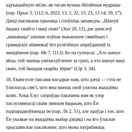
адукацыйную місію, як часам вучаць біблійныя мудрацы
(пар.
Прып
3, 11­12; 6, 20­22; 13, 1; 22, 15; 23, 13­ 14; 29, 17).
Дзеці пакліканы прыняць і споўніць запаведзь: „Шануй
бацьку свайго і маці сваю“ (
Зых
20, 12), дзе дзеяслоў
„шанаваць“ азначае поўнае выкананне сямейных і
грамадскіх абавязкаў без рэлігійных апраўданняў іх
занядбання (пар.
Мк
7, 11­13). Бо па сутнасці: „Хто шануе
айца, той чыніць уміласціўленне за грахі, а хто шануе маці
сваю, той быццам скарбы збірае“ (
Сір
3, 3­4).
18.
Евангелле таксама нагадвае нам, што дзеці — гэта не
ўласнасць сям’і, што яны маюць свой уласны жыццёвы
шлях. Хоць Езус сапраўды паказаны нам як узор
паслухмянасці сваім зямным бацькам, што Ён
падпарадкоўваецца ім (пар.
Лк
2, 51), але праўда і тое, што
Ён указвае на жыццёвы выбар дзіцяці і на яго ўласнае
хрысціянскае пакліканне, што можа патрабаваць