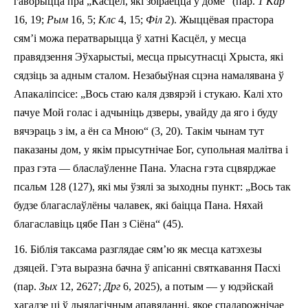
гаворыцца пра „Касцёл, які збіраецца ў доме“ (пар.
1 Кар
16, 19;
Рым
16, 5;
Клс
4, 15;
Філ
2). Жыццёвая прастора
сям’і можа ператварыцца ў хатні Касцёл, у месца
правядзення Эўхарыстыі,
месца
прысутнасці Хрыста, які
сядзіць за адным сталом. Незабыўная сцэна намалявана ў
Апакаліпсісе: „Вось стаю каля дзвярэй і стукаю. Калі хто
пачуе Мой голас і адчыніць дзверы, увайду да яго і буду
вячэраць з ім, а ён са Мною“ (3, 20). Такім чына
м
тут
паказ
аны дом,
у
які
м
прысутнічае
Бог, супольн
ая
малітв
а
і
праз гэта — бласлаўленне Пана. Уласна гэта сцвярджае
п
сальм 128
(127)
, які мы ўзялі за зыходны пункт: „Вось так
будзе благаслаўлёны чалавек, які баіцца Пана. Няхай
благаславіць цябе Пан з Сіёна“ (4­5).
16.
Біблія таксама разглядае сям’ю як месца катэхезы
дзяцей. Гэта выразна бачна ў апісанні
святкавання Пасхі
(пар.
Зых
12, 26­27;
Дрг
6, 20­25), а потым — у юдэйскай
хагадзе ці ў дыялагічным апавяданні, якое спадарожнічае