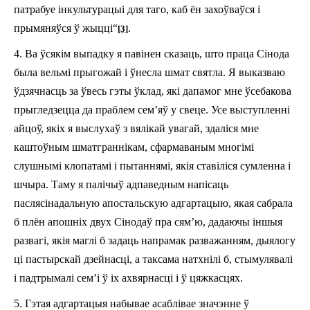
патрабуе інкультурацыі
для таго
, ка
б
ён захоўва
ўся
і
прымяня
ўся
ў жыцці“
.
[3]
4.
Ва ўсякім выпадку я павінен сказаць, што
праца С
ін
о
д
а
была
в
е
л
ьмі
прыг
о
ж
ай
і ўн
есла
шмат святла. Я выказваю
ўдзячнасць за ўвесь гэты ўклад, які дапамог мне ўсебакова
прыгледзецца да праблем с
е
м
’яў
у свеце. Усе выступленні
а
йцоў, якіх я выслухаў з
вялік
ай увагай, здаліся мне
каштоўным шматграннікам, сфармаваным многімі
слушнымі клопатамі і пытаннямі, якія ставіліся сумленна і
шчыра. Таму я палічыў адпаведным напісаць
паслясінадальную апостальскую адгартацыю, якая сабрала
б плён апошніх двух
С
інодаў пра сям’ю, дадаючы іншыя
развагі, якія маглі б задаць напрамак
разважанням
, дыялогу
ці пастырска
й
дзе
йнасці
, а таксама
натхнілі
б, стымул
явалі
і
падтрымалі
сем’
і
ў
іх
ахвярнасці
і ў цяжкасцях.
5.
Гэтая адгартацыя набывае асаблів
ае
значэнне
ў