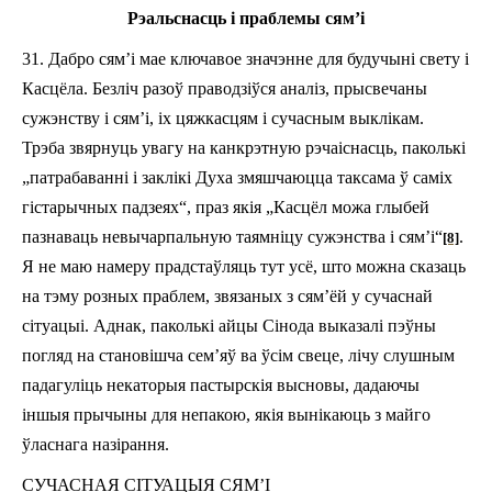
Рэальснасць і праблемы сям’і
31.
Дабро сям’і мае ключавое значэнне для будучыні свету і
Касцёла. Безліч разоў праводзіўся аналіз, прысвечаны
сужэнству і сям’і, іх цяжкасцям і сучасным выклікам.
Трэба звярнуць увагу на канкрэтную рэчаіснасць, паколькі
„патрабаванні і
за
клікі Духа змяшчаюцца таксама ў саміх
гістарычных падзеях“, праз якія „Касцёл можа глыбей
паз
на
ваць невычарпальную таямніцу сужэнства і сям’і“
.
[8]
Я не маю намеру прадстаўляць тут усё, што можна сказаць
на тэму розных праблем, звязаных з сям’ёй у сучаснай
сітуацыі. Аднак, паколькі
айцы С
ін
о
д
а
выказа
лі пэўны
погляд на
становішча
с
ем’яў
ва ўсім свеце, лічу слушным
падагулі
ць
некаторыя
пастырскія
высновы, дадаючы
іншыя прычыны для непакою, якія вынікаюць з майго
ўласнага
назірання
.
СУЧАСНА
Я
СІТУАЦЫЯ
СЯМ’І