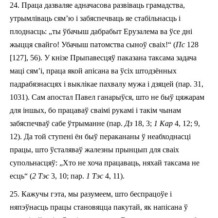
24.
Праца дазваляе адначасова развіваць грамадства,
утрымліваць сям’ю і
забяспечваць
яе стабільнасць і
плоднасць: „ты ўбачыш дабрабыт Ерузалема ва ўсе дні
жыцця свайго! Убачыш патомства сыноў сваіх!“ (
Пс
128
[
127
], 5­6). У кнізе Прыпавесцяў паказана таксама задача
маці сям’і, праца якой апісана ва ўсіх штодзённых
падрабязнасцях
і
выклік
а
е
пахвал
у
мужа і дзяцей (пар. 31,
10­31). Сам апостал Павел ганарыўся, што не
быў
цяжарам
для іншых, бо працаваў сваімі рукамі і такім чынам
забяспеч
ва
ў с
абе
ўтрыманне (пар.
Дз
18, 3;
1 K
ар
4, 12; 9,
12). Да той ступені ён быў перакананы ў неабходнасці
працы, што ўсталяваў жалезны прынцып для сваіх
супольнасцяў: „Хто не хоча працаваць, няхай таксама не
есць“ (
2 Тэс
3, 10; пар.
1 Тэс
4, 11).
25.
Кажучы гэта, мы разумеем, што беспрацоўе і
няпэўнасць працы становяцца пакутай, як
н
апісана ў