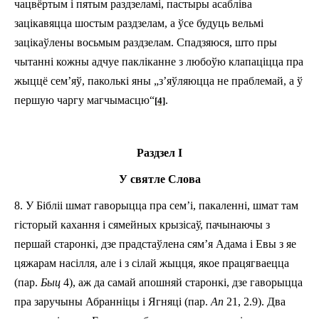
чацвёртым і пятым раздзеламі, пастыры асабліва
зацікавяцца шостым раздзелам, а ўсе будуць вельмі
зацікаўлены восьмым раздзелам. Спадзяюся, што пры
чытанні кожны адчуе пакліканне з любоўю клапаціцца пра
жыццё с
е
м
’яў
, паколькі яны „з’яўляюцца не праблемай, а
ў
першую чаргу
магчымасцю
“
.
[4]
Раздзел I
У святле Слова
8.
У
Біблі
і
шмат гаворыцца пра
сем’
і
, пакаленн
і
,
шмат там
гісторый кахання і сямейных крызісаў, пачынаючы з
першай старонкі, дзе
прадстаўлена
сям’я Адама і Евы з яе
цяжарам насілля, але і з сілай жыцця, якое
працягваецца
(пар.
Быц
4),
аж
да самай апошняй старонкі, дзе
гаворыцца
пра
заручыны
Абранніц
ы і Ягняці (пар.
Ап
21, 2.9). Два