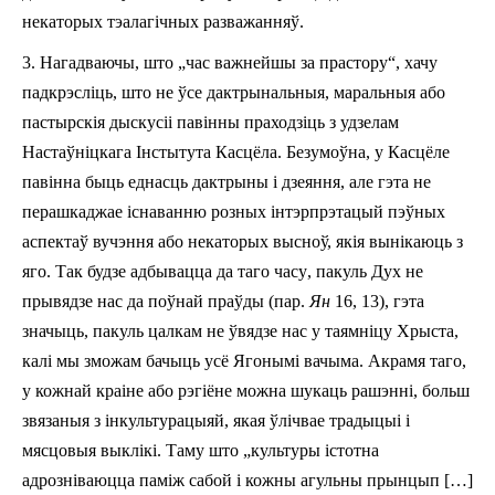
некаторых
тэалагічных
разважанняў
.
3.
Нагадваючы, што „час важнейшы за прастору“, хачу
падкрэсліць, што не ўсе дактрынальныя, маральныя або
пастырскія дыскусіі павінны праходзіць з удзелам
Настаўніцкага Інстытута Касцёла. Безумоўна, у Касцёле
павінна быць еднасць дактрыны і дзеяння, але гэта не
перашкаджае існаванню розных інтэрпрэтацый пэўных
аспектаў вучэння або некаторых высноў, якія вынікаюць з
яго.
Так будзе адбывацца
да таго часу
, пакуль Дух не
прывядзе нас да поўнай праўды (пар.
Ян
16, 13), гэта
значыць,
пакуль
цалкам
не ў
вядзе нас у таямніцу Хрыста
,
калі
мы зможам бачыць
у
сё Ягоны
мі вачыма
. Акрамя таго,
у кожнай краіне або рэгіёне можна шукаць рашэнні, больш
звязаныя з інкультурацыяй,
якая ўлічвае
традыцыі і
мясцовы
я
выклік
і
. Таму што „культуры істотна
адрозніваюцца паміж сабой і кожны агульны прынцып […]