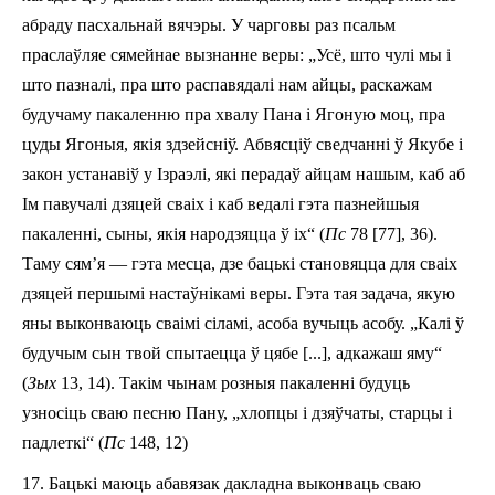
абраду пасхальнай вячэры. У чарговы раз псальм
праслаўляе сямейнае вызнанне веры: „Усё, што чулі мы і
што пазналі, пра што распавядалі нам айцы, раскажам
будучаму пакаленню пра хвалу Пана і Ягоную моц, пра
цуды Ягоныя, якія здзейсніў. Абвясціў сведчанні ў Якубе і
закон устанавіў у Ізраэлі, які перадаў айцам нашым, каб аб
Ім павучалі дзяцей сваіх і каб ведалі гэта пазнейшыя
пакаленні, сыны, якія народзяцца ў іх“ (
Пс
78 [77], 3­6).
Таму сям’я — гэта месца, дзе бацькі становяцца для сваіх
дзяцей першымі настаўнікамі веры. Гэта тая задача, якую
яны выконваюць сваімі сіламі, асоба вучыць асобу. „Калі ў
будучым сын твой спытаецца ў цябе [...], адкажаш яму“
(
Зых
13, 14). Такім чынам розныя пакаленні будуць
узносіць сваю песню Пану, „хлопцы і дзяўчаты, старцы і
падлеткі“ (
Пс
148, 12)
17.
Бацькі маюць абавязак дакладна выконваць сваю