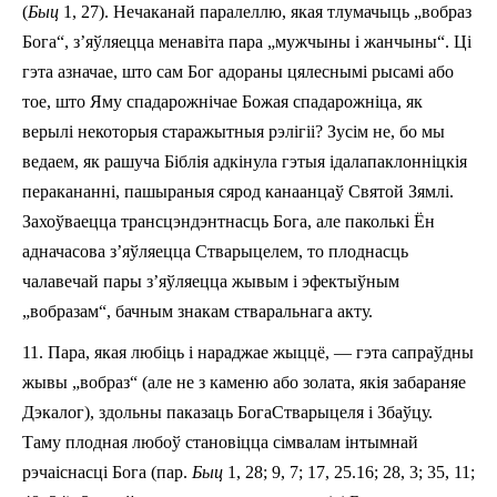
(
Быц
1, 27). Нечаканай паралеллю, якая тлумачыць „вобраз
Бога“
,
з’яўляецца
менавіт
а пара „мужчыны і жанчыны“. Ці
гэта азначае, што сам Бог адораны цялеснымі рысамі або
тое, што Яму спадарожнічае Божая спадарожніца, як
верылі некоторыя старажытныя рэлігіі? Зусім не, бо мы
ведаем, як рашуча Біблія адкінула гэтыя ідалапаклонніцкія
перакананні, пашыраныя сярод канаанцаў Святой Зямлі.
Захоўваецца трансцэндэнтнасць Бога, але паколькі Ён
адначасова з’яўляецца Стварыцелем,
то
плоднасць
чалавечай пары
з’яўляецца
жывы
м
і эфектыўны
м
„вобраз
ам
“, бачны
м
знак
ам
стваральнага акту.
11.
Пара, якая любіць і нараджае жыццё, — гэта сапраўдны
жывы „вобраз“ (але не з каменю або золата, якія забараняе
Дэкалог), здольны паказаць Бога­Стварыцеля і Збаўцу.
Таму плодная любоў становіцца сімвалам інтымнай
рэчаіснасці Бога (пар.
Быц
1, 28; 9, 7; 17, 2­5.16; 28, 3; 35, 11;