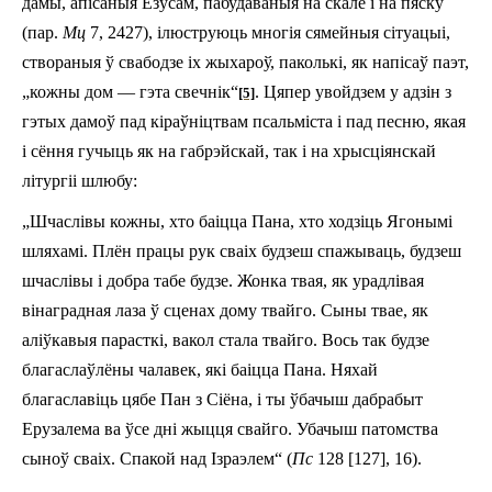
дамы, апісаныя Езусам, пабудаваны
я
на скале і на пяску
(пар.
Мц
7, 24­27),
ілюстру
юць
многія
сямейны
я
сітуацы
і
,
створаны
я
ў
свабодзе іх жыхароў, паколькі, як напісаў паэт,
„кожны дом — гэта свечнік“
. Цяпер увойдзем у адзін з
[5]
гэтых дамоў пад кіраўніцтвам
п
сальміста і пад песню, якая
і сёння
гучыць
як на габрэйскай, так і на хрысціянскай
літургіі шлюбу:
„Шчаслівы кожны, хто баіцца Пана, хто ходзіць Ягонымі
шляхамі. Плён працы рук сваіх будзеш спажываць, будзеш
шчаслівы і добра табе будзе. Жонка твая, як урадлівая
вінаградная лаза ў сценах дому твайго. Сыны твае, як
аліўкавыя парасткі, вакол стала твайго. Вось так будзе
благаслаўлёны чалавек, які баіцца Пана. Няхай
благаславіць цябе Пан з Сіёна, і ты ўбачыш дабрабыт
Ерузалема ва ўсе дні жыцця свайго. Убачыш патомства
сыноў сваіх. Спакой над Ізраэлем“ (
Пс
128 [127], 1­6).