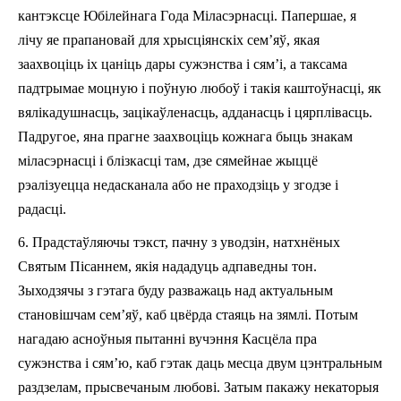
кантэксце Юбілейнага
Г
ода
М
іласэрнасці. Па­першае, я
лічу яе прапановай для хрысціянскіх с
е
м
’яў
, якая
заахвоц
іць іх цаніць дары сужэнства і сям’і, а таксама
падтрым
ае
моцн
ую
і поўн
ую
любоў
і
такі
я
каштоўнасц
і
, як
вялікадушнасць, зацікаўленасць, адданасць і цярплівасць.
Па­другое, яна прагне заахвоціць
кожнага
быць знакам
міласэрнасці і блізкасці там, дзе сямейнае жыццё
рэалізуецца недасканала або не праходзіць у
згодзе
і
радасці.
6.
Прадстаўляючы тэкст, пачну з уводзін, натхнёных
Святым Пісаннем, як
ія
нада
дуц
ь адпаведны тон.
Зыходзячы з гэтага
буду разважаць над актуальны
м
становішчам с
ем’яў
, каб цвёрда стаяць на зямлі. Потым
нагадаю асноўныя пытанні вучэння Касцёла пра
сужэнства і сям’ю, каб гэтак даць месца двум цэнтральным
раздзелам, прысвечаным любові. Затым пакажу некаторыя