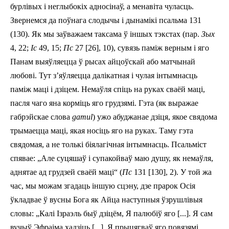
бурлівых і неглыбокіх адносінаў, а менавіта чуласць.
Звернемся да поўнага слодычы і дынамікі псальма 131
(130). Як мы заўважаем таксама ў іншых тэкстах (пар.
Зых
4, 22;
Іс
49, 15;
Пс
27 [26], 10), сувязь паміж верным і яго
Панам выяўляецца ў рысах айцоўскай або матчынай
любові. Тут з’яўляецца далікатная і чулая інтымнасць
паміж маці і дзіцем. Немаўля спіць на руках сваёй маці,
пасля чаго яна корміць яго грудзямі. Гэта (як выражае
габрэйскае слова
gamul
) ужо абуджанае дзіця, якое свядома
трымаецца маці, якая носіць яго на руках. Таму гэта
свядомая, а не толькі біялагічная інтымнасць. Псальміст
спявае: „Але суцяшаў і супакойваў маю душу, як немаўля,
аднятае ад грудзей сваёй мацi“ (
Пс
131 [130], 2). У той жа
час, мы можам згадаць іншую сцэну, дзе прарок Осія
ўкладвае ў вусны Бога як Айца наступныя ўзрушлівыя
словы: „Калі Ізраэль быў дзіцём, Я палюбіў яго [...]. Я сам
вучыў Эфраіма хадзіць [...]. Я прыцягваў яго повязямі