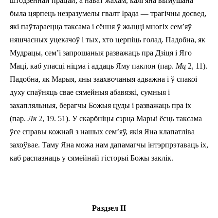
штодзённай працай, а нават жахам, калі яна вымушана
была цярпець незразумелы гвалт Ірада — трагічны досвед,
які паўтараецца таксама і сёння ў жыцці многіх сем’яў
няшчасных уцекачоў і тых, хто церпіць голад. Падобна, як
Мудрацы, сем’і запрошаныя разважаць пра Дзіця і Яго
Маці, каб упасці ніцма і аддаць Яму паклон (пар.
Мц
2, 11).
Падобна, як Марыя, яны заахвочаныя адважна і ў спакоі
духу спаўняць свае сямейныя абавязкі, сумныя і
захапляльныя, берагчы Божыя цуды і разважаць пра іх
(пар.
Лк
2, 19. 51). У скарбніцы сэрца Марыі ёсць таксама
ўсе справы кожнай з нашых сем’яў, якія Яна клапатліва
захоўвае. Таму Яна можа нам дапамагчы інтэрпрэтаваць іх,
каб распазнаць у сямейнай гісторыі Божы заклік.
Раздзел ІІ