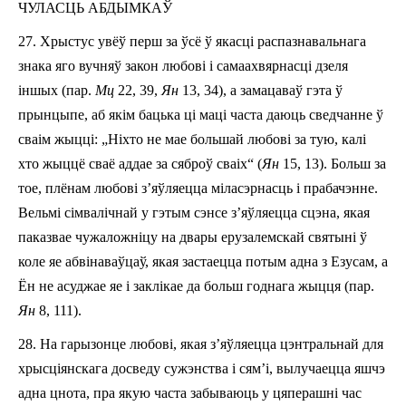
ЧУЛАСЦЬ АБДЫМКАЎ
27.
Хрыстус увёў перш за ўсё ў якасці распазнавальнага
знака яго вучняў закон любові і
самаахвяр­насці
д
зе
ля
іншых (пар.
Мц
22, 39,
Ян
13, 34)
, а
замацава
ў гэта
ў
прынцып
е
,
аб
як
ім
бацька ці маці часта даюць сведчанне ў
сваім жыцці: „Ніхто не мае большай любові за тую, калі
хто жыццё сваё аддае за сяброў сваіх“ (
Ян
15, 13). Больш за
тое, плёнам любові з’яўляецца міласэрнасць і прабачэнне.
В
ельмі сімвалічна
й
у
гэты
м
сэнсе
з’яўляецца
сцэна, якая
паказвае чужаложніцу на двары ерузалемскай святыні ў
коле яе абвінаваўцаў, якая заста
е
цца потым адна з Езусам, а
Ё
н не асуджае яе і заклікае да больш годнага жыцця (пар.
Ян
8, 1­11).
28.
На гарызонце любові, якая з’яўляецца цэнтральнай для
хрысціянскага досведу сужэнства і сям’і, вылучаецца яшчэ
адна цнота, пра якую часта забываюць у цяперашні час