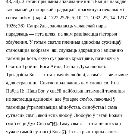
48, 3­4). З гэтай прычыны апавяданне кнігі Быцця паводле
так званай „святарскай традыцыі“ прасякнута некалькімі
генеал
огіям
і (пар. 4, 17­22.25­26; 5; 10; 11, 10­32; 25, 1­4. 12­17.
19­26; 36). Сапраўды, здольнасць чалавечай пары
нараджаць — гэта шлях, па якім развіваецца гісторыя
збаўлення. У гэтым святле плённыя адносіны сужэнцаў
становяцца вобразам, які служыць адкрыццю і апісанню
таямніцы Бога, якую сузіраюць хрысціяне, пазнаючы ў
Святой Тройцы Бога Айца, Сын
а
і Духа любові.
Трыадзіны Бог — гэта камунія любові, а сям’я — яе жывое
адлюстраванне. Святло праліваюць нам словы св. Яна
Паўла ІІ: „
Н
аш Бог
у
сваёй найбольш інтымнай таямніцы
не заста
е
цца адзінокім, а
ле
ўтвара
е
сям’ю, паколькі ў
таямніцы ўтрымліваецца айцоўства, сыноўства і сама
сутнасць сям’і, якой ёсць любоў. Любоўю ў гэтай Божай
сям’і ёсць Дух Святы“
. Таму сям’я — гэта не штосьці
[6]
чужое самой сутнасці Бога
. Гэты трынітарны аспект
[7]