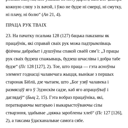
кожную слязу з іх вачэй,
і
ўжо не будзе ні смерці, ні смутку,
ні плачу, ні болю“ (
Ап
21, 4).
ПРАЦА РУК ТВАІХ
23.
На пачатку
п
сальма 128
(127)
бацька паказаны як
працаўнік, які справай сваіх рук можа падтрымліваць
фізічны дабрабыт і
душэўны
спакой сваёй сям’і: „З працы
рук сваіх будзеш спажываць, будзеш шчаслівы і добра табе
будзе“ (
Пс
128
[
127
], 2).
Тое
, што праца — гэта асноўны
элемент годнасці чалавечага жыцця, вынікае з першых
старонак Бібліі, дзе чытаем, што „Бог узяў чалавека і
размясціў яго ў Эдэ
н
скім садзе, каб яго апрацоўваў і
даглядаў“ (
Быц
2, 15). Гэта вобраз працаўніка, які
,
ператвара
ючы
матэрыю і выкарыстоўва
ючы
сілы
стварэння,
здабывае
„цяжка зароблены хлеб“ (
Пс
127
[
126
],
2), а таксама ўдасканальва
е
самога сябе.