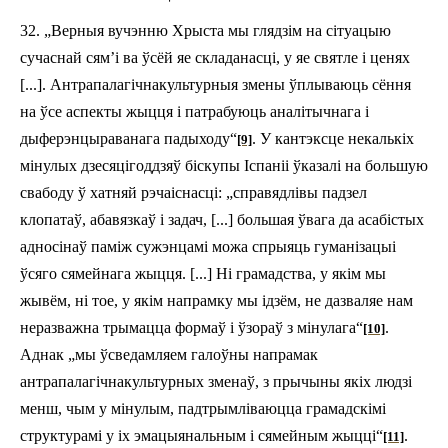
32.
„Верныя вучэнню Хрыста мы глядзім на
сітуацыю
сучаснай сям’і ва ўсёй яе складанасц
і
, у яе святле і ценях
[...]. Антрапалагічна­культурныя змены ўплываюць сёння
на ўсе аспекты жыцця і патрабуюць аналітычнага і
дыферэнцыраванага падыходу“
.
У кантэксце н
екалькі
х
[9]
мінулых
дзесяцігоддзяў біскупы Іспаніі
ў
казалі на большую
свабод
у
ў хатняй рэ
ч
а
іс
насц
і
: „справядлівы падзел
клопатаў
, абавязкаў і задач, [...] больш
ая
ўвага да
асабісты
х
ад
носін
аў
паміж сужэнцамі можа спрыяць гуманізацыі
ўсяго сямейнага жыцця. [...] Ні грамадства, у якім мы
жывём, ні тое, у якім напрамку мы
ідзём
, не дазваляе
нам
нераз
важ
на трымацца формаў і ўзораў з мінулага“
.
[10]
Аднак „мы ўсведамляем
галоўны
напрамак
антрапалагічна­культурных змен
аў
, з прычыны якіх людзі
менш, чым у мінулым,
падтрымліваюцца
грамадскі
мі
структур
амі
у
іх
эмацыянальн
ым і сямейным жыцці“
.
[11]