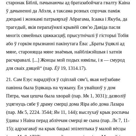
старонак Бібліі, пачынаючы ад братазабойчага гвалту Каіна
ў дачыненні да Аб
э
ля, а таксама розных спрэчак паміж
дзецьмі і жонкамі патрыярхаў Абрагама, Ісаака і Якуба, да
трагедый, якія перапаўнялі крывёй сям’ю Давіда пасля
многіх сямейных цяжкасцяў,
прысутніч
алі
ў
гісторы
і
Тобі
я
або
ў
горк
ім
прызнанн
і
пакінутага Ёва: „
Браты ўцяклі ад
мяне, староняцца мяне знаёмыя, найбліжэйшыя і хатнія
расчаравалі. [...] Жонцы мой подых нямілы, і я — смурод
для сваіх дзяцей
“
(пар.
Ёў
19, 13­14.17).
21.
Сам Езус нарадзіўся ў сціплай сям’і, якая неўзабаве
павінна была ўцякаць на чужыну.
Ён увайшоў у дом
Пятра, чыя цешча была хворай (пар.
Мк
1, 30­31); дазволіў
уцягнуць сябе ў драму смерці дома Яіра або дома Лазара
(пар.
Мк
5, 22­24. 35­44;
Ян
11, 1­44); выслухаў
крык
роспач
ы
ў
давы з Наіна перад абліччам смерці яе сына (пар.
Лк
7, 11­
15); адрэагаваў на крык бацькі эпілептыка ў малой вёсцы