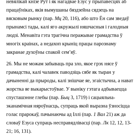
невялікай кнізе Рут і як нагадвае Езус у прыпавесцях аб
працаўніках, якія вымушаны бяздзейна сядзець на
вясковым рынку (пар.
Мц
20, 1­16)
,
або што Ён сам зведаў
прынамсі тады, калі яго акружылі няшчасныя і галодныя
людзі.
Менавіт
а гэта трагічна перажывае грамадства ў
многіх краінах, а недахоп крыніц працы па­рознаму
закранае духоўны спакой с
е
м
’яў
.
26.
Мы не можам забываць пра зло, якое грэх
нясе
ў
грамадства, калі чалавек паводзіць сябе як тыран у
дачыненні да прыроды,
калі
знішча
е
яе, эгаістычна
,
а
нават
жорстка
яе
выкарыстоўвае
.
У выніку
гэтага
адбываецца
спусташэ
нне глебы (пар.
Быц
3, 17­19) і сацыяльна­
эканамічная няроўнасць, супраць якой выразна ўзносіцца
голас прарокаў,
пачынаючы
ад Іллі (пар.
1
Вал
21)
аж
да
словаў Езуса супраць несправядлівасці (пар.
Лк
12, 12, 13­
21; 16, 1­31).