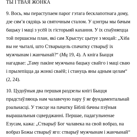
ТЫ І ТВАЯ ЖОНКА
9.
Вось, мы пераступаем парог гэтага бесклапотнага дому,
дзе сям’я сядзіць за святочным сталом. У цэнтры мы
бачы
м
бацьку і маці з усёй іх гісторыяй кахання. У іх спаўняецца
той першасны план, які сам Хрыстус цытуе з моцай: „Хіба
вы не чыталі, што Стварыцель спачатку стварыў іх
мужчынам і жанчынай?“ (
Мц
19, 4).
А
кніга Быцця
н
агадвае: „Таму пакіне мужчына бацьку свайго і маці сваю
і прылепіцца да жонкі сваёй; і стануць яны адным целам“
(2, 24).
10.
Цудоўныя два першыя раздзелы кнігі Быцця
прадстаўляюць нам чалавечую пару ў яе фундаментальнай
рэ
аль
насці. У тэксце на пачатку Бібліі бачны пэўныя
вырашальныя сцверджанні. Першае, падагульненае
Езусам, кажа: „Стварыў Бог чалавека на свой вобраз, на
вобраз Божы стварыў яго: стварыў мужчынам і жанчынай“