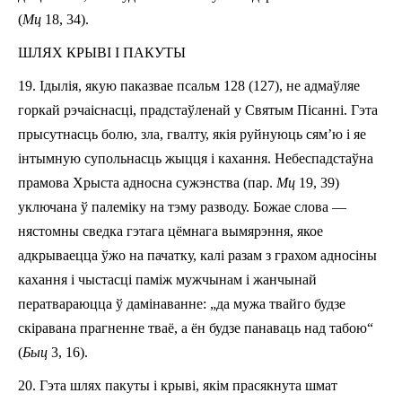
(
Мц
18, 3­4).
ШЛЯХ КРЫВІ І ПАКУТЫ
19.
Ідылія, якую паказвае
п
сальм 128 (127), не адмаўляе
горкай рэчаіснасці,
прадстаўленай у
Свят
ым
Пісанн
і
. Гэта
прысутнасць болю, зла, гвалту, якія руйнуюць сям’ю і яе
інтымную супольнасць жыцця і кахання. Небеспадстаўна
прамова Хрыста
адносна
сужэнства (пар.
Мц
19, 3­9)
уключана ў палеміку на тэму разводу. Божае слова —
нястомны сведка гэтага цёмнага вымярэння, якое
адкрываецца ўжо на пачатку, калі разам з грахом адносіны
кахання і чыс
тасці
паміж мужчына
м
і жанчынай
ператвараюцца ў дамінаванне: „да мужа твайго будзе
скіравана прагненне тваё, а ён будзе панаваць над табою“
(
Быц
3, 16).
20.
Гэта шлях пакуты і крыві, якім прасякнута шмат