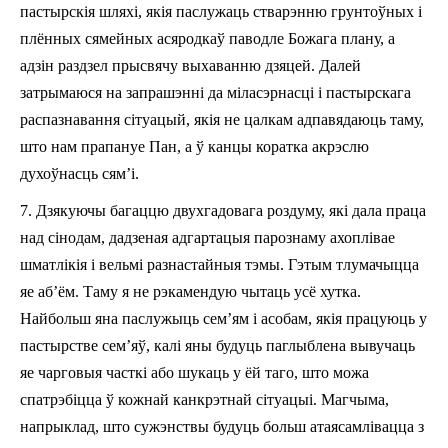
пастырскія шляхі, якія
па
служаць
стварэнню
грунтоўных і
плённых сямейных асяродкаў паводле Божага плану, а
адзін раздзел прысвячу выхаванню дзяцей. Далей
затрымаюся на запрашэнні да міласэрнасці і пастырскага
рас
пазна
ва
ння сітуацый, якія не цалкам адпавядаюць таму,
што нам прапануе Пан, а ў канцы коратка
акрэс
лю
духоўнасць сям’і.
7.
Дзякуючы багаццю двухгадовага роздуму, які да
ла
праца
над
сін
о
да
м
,
дадзеная
адгартацыя па­рознаму ахоплівае
шмат
лікія і
вельмі
разнастайны
я
тэм
ы
. Гэтым тлумачыцца
яе
аб’ём
. Таму я не рэкамендую чытаць усё хутка.
Найбольш яна паслужыць
сем’ям і асобам, якія працуюць у
пастырстве с
е
м
’яў
, калі яны будуць паглыблена вывучаць
яе чарговыя часткі або шукаць у ёй таго, што можа
спатрэбіцца ў кожнай канкрэтнай сітуацыі. Магчыма,
напрыклад, што
сужэнствы
будуць больш атаясамлівацца з