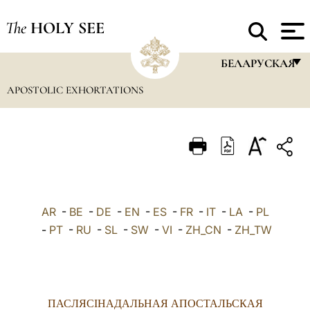
The
HOLY SEE
БЕЛАРУСКАЯ
APOSTOLIC EXHORTATIONS
FRANÇAIS
ENGLISH
ITALIANO
PORTUGUÊS
ESPAÑOL
AR
-
BE
-
DE
-
EN
-
ES
-
FR
-
IT
-
LA
-
PL
DEUTSCH
-
PT
-
RU
-
SL
-
SW
-
VI
-
ZH_CN
-
ZH_TW
POLSKI
العربيّة
ПАСЛЯСІНАДАЛЬНАЯ АПОСТАЛЬСКАЯ
中文