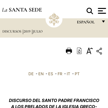
La
SANTA SEDE
ESPAÑOL
DISCURSOS
2019
JULIO
FRANÇAIS
ENGLISH
ITALIANO
PORTUGUÊS
ESPAÑOL
DE
-
EN
-
ES
-
FR
-
IT
-
PT
DEUTSCH
POLSKI
العربيّة
DISCURSO DEL SANTO PADRE FRANCISCO
A LOS PRELADOS DE LA IGLESIA GRECO-
中文